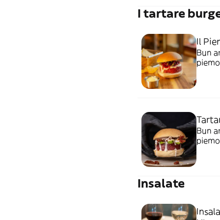
I tartare burg
Il Pi
Bun ar
piemon
capper
Tarta
Bun ar
piemon
dressi
Insalate
Insal