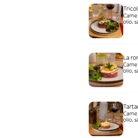
Trico
Carne 
olio, 
Bufala
La r
Carne 
olio, 
sott’o
Tarta
Carne 
olio, 