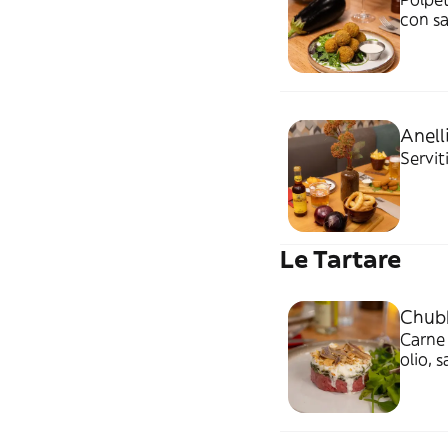
con sa
Anelli
Servit
Le Tartare
Chub
Carne 
olio, 
stracci