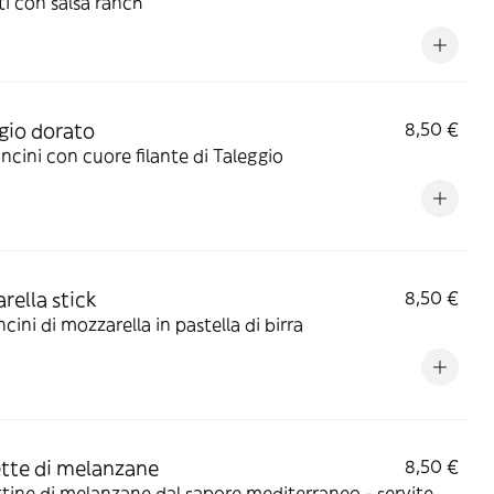
iti con salsa ranch
gio dorato
8,50 €
cini con cuore filante di Taleggio
rella stick
8,50 €
cini di mozzarella in pastella di birra
tte di melanzane
8,50 €
tine di melanzane dal sapore mediterraneo - servite