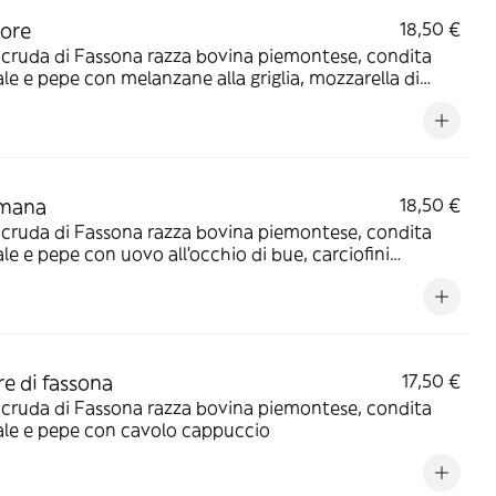
lore
18,50 €
cruda di Fassona razza bovina piemontese, condita
sale e pepe con melanzane alla griglia, mozzarella di
, pomodorini secchi e pesto di basilico
omana
18,50 €
cruda di Fassona razza bovina piemontese, condita
sale e pepe con uovo all’occhio di bue, carciofini
lio, scaglie di pecorino e menta
re di fassona
17,50 €
cruda di Fassona razza bovina piemontese, condita
sale e pepe con cavolo cappuccio