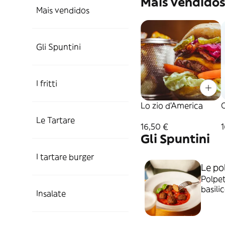
Mais vendido
Mais vendidos
Gli Spuntini
I fritti
Lo zio d'America
Le Tartare
16,50 €
1
Gli Spuntini
I tartare burger
Le po
Polpet
basili
Insalate