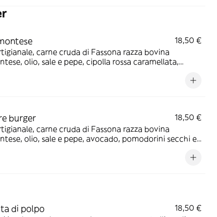
er
emontese
18,50 €
tigianale, carne cruda di Fassona razza bovina
tese, olio, sale e pepe, cipolla rossa caramellata,
i e salsa tonnata
re burger
18,50 €
tigianale, carne cruda di Fassona razza bovina
tese, olio, sale e pepe, avocado, pomodorini secchi e
ng allo yogurt
ata di polpo
18,50 €