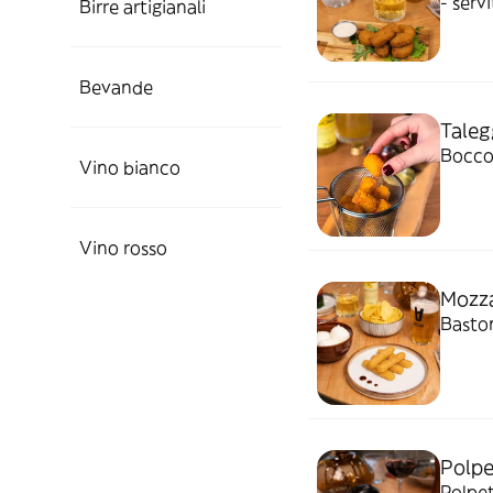
- serv
Birre artigianali
Bevande
Taleg
Boccon
Vino bianco
Vino rosso
Mozza
Baston
Polpe
Polpet