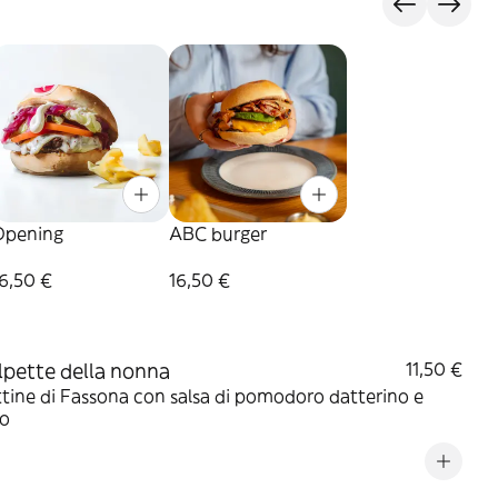
s
Opening
ABC burger
6,50 €
16,50 €
lpette della nonna
11,50 €
tine di Fassona con salsa di pomodoro datterino e
co