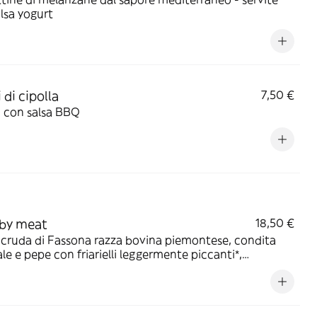
lsa yogurt
 di cipolla
7,50 €
i con salsa BBQ
by meat
18,50 €
cruda di Fassona razza bovina piemontese, condita
sale e pepe con friarielli leggermente piccanti*,
atella, filetti di acciughe e briciole di pan frisella