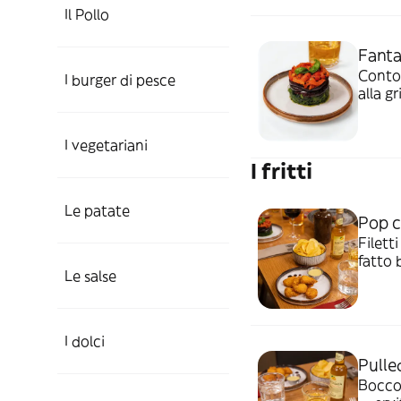
Il Pollo
Fanta
Contor
I burger di pesce
alla gr
I vegetariani
I fritti
Le patate
Pop c
Filett
fatto 
Le salse
I dolci
Pulle
Boccon