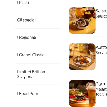
I Piatti
Salsic
Salsic
Gli speciali
I Regionali
Alette
Servit
I Grandi Classici
Limited Edition -
Stagionali
Parmi
Melanz
I Food Porn
scagli