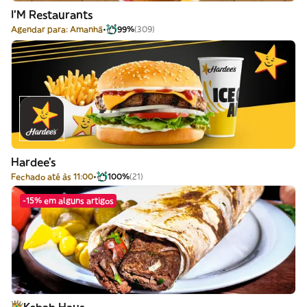
I'M Restaurants
Agendar para: Amanhã
99%
(309)
Hardee's
Fechado até às 11:00
100%
(21)
-15% em alguns artigos