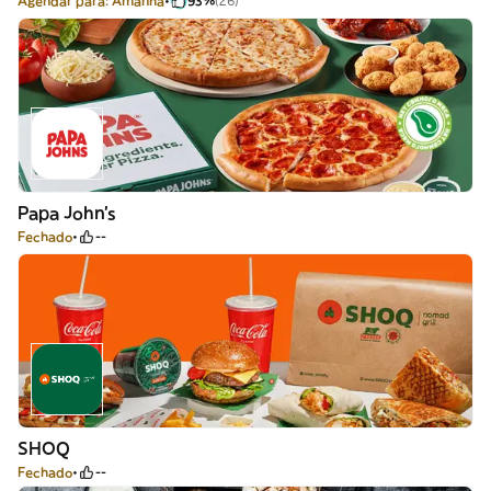
Agendar para: Amanhã
93%
(26)
Papa John's
Fechado
--
SHOQ
Fechado
--