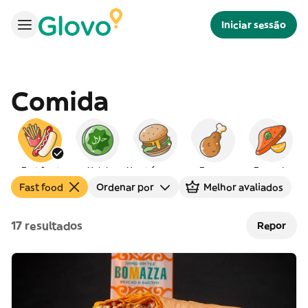
Iniciar sessão
Comida
Fast food
Halal
Hambúrgueres
Frango
Europeia
I
Fast food
Ordenar por
Melhor avaliados
17 resultados
Repor