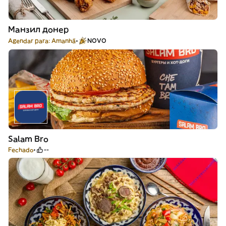
Манзил донер
Agendar para: Amanhã
NOVO
Salam Bro
Fechado
--