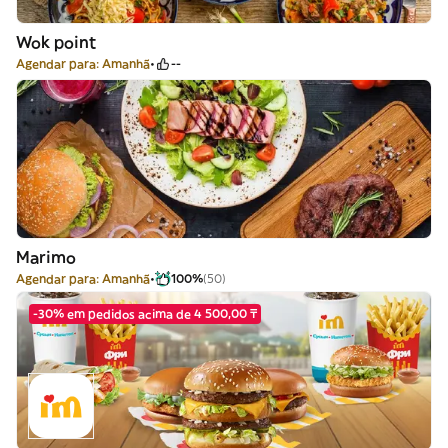
Wok point
Agendar para: Amanhã
--
Marimo
Agendar para: Amanhã
100%
(50)
-30% em pedidos acima de 4 500,00 ₸