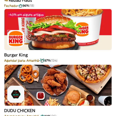
Kebab Haus
Fechado
96%
(18)
-43% em alguns artigos
Burger King
Agendar para: Amanhã
97%
(134)
DUDU CHICKEN