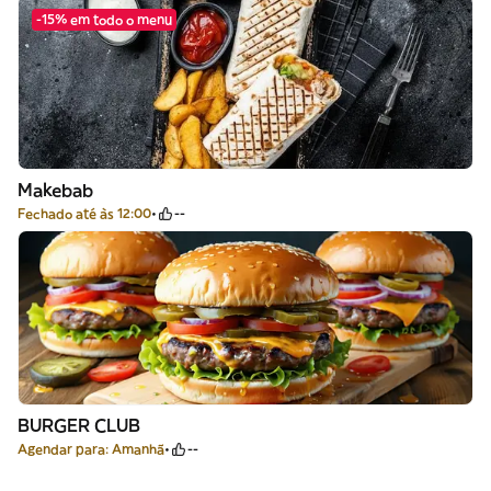
-15% em todo o menu
Makebab
Fechado até às 12:00
--
BURGER CLUB
Agendar para: Amanhã
--