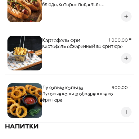
блюдо, которое подается с
приготовленной на гриле и
нарезанной ломтиками сосиской,
покрывается томатным соусом со
сладковатым вкусом. сосиска,
специальная булочка, фирменный соус,
Картофель фри
1 000,00 ₸
сладкая горчица
Картофель обжаренный во фритюре
Луковые кольца
900,00 ₸
Луковые кольца обжаренные во
фритюре
НАПИТКИ