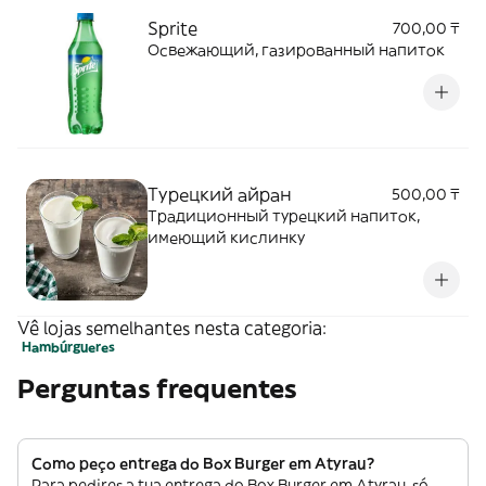
Sprite
700,00 ₸
Освежающий, газированный напиток
Турецкий айран
500,00 ₸
Традиционный турецкий напиток,
имеющий кислинку
Vê lojas semelhantes nesta categoria:
Hambúrgueres
Perguntas frequentes
Como peço entrega do Box Burger em Atyrau?
Para pedires a tua entrega do Box Burger em Atyrau, só