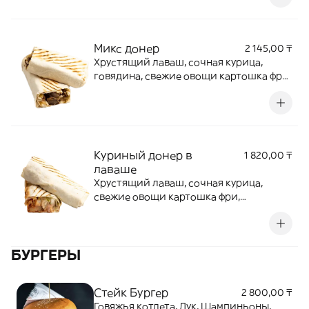
Микс донер
2 145,00 ₸
Хрустящий лаваш, сочная курица,
говядина, свежие овощи картошка фри,
домашний соус
Куриный донер в
1 820,00 ₸
лаваше
Хрустящий лаваш, сочная курица,
свежие овощи картошка фри,
домашний соус
БУРГЕРЫ
Стейк Бургер
2 800,00 ₸
Говяжья котлета, Лук, Шампиньоны,