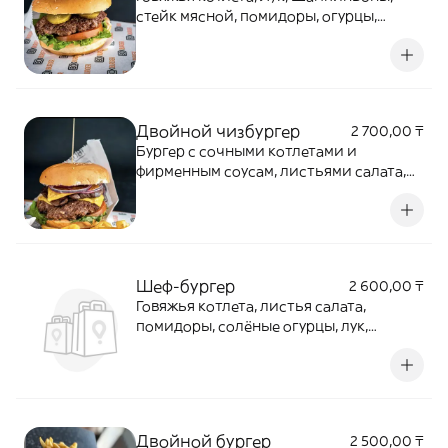
стейк мясной, помидоры, огурцы,
листья салата, бургер соус
Двойной чизбургер
2 700,00 ₸
Бургер с сочными котлетами и
фирменным соусам, листьями салата,
плавленный сыр, помидоры
Шеф-бургер
2 600,00 ₸
Говяжья котлета, листья салата,
помидоры, солёные огурцы, лук,
шампиньоны
Двойной бургер
2 500,00 ₸