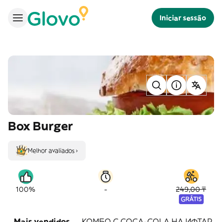
Iniciar sessão
Box Burger
Melhor avaliados ›
-
100%
249,00 ₸
GRÁTIS
Mais vendidos
КОМБО С COCA-COLA НА ИФТАР