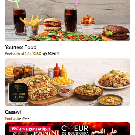
Youness Food
Fechado até às 12:30
92%
(11)
Casawi
Fechado
--
-15% em alguns artigos