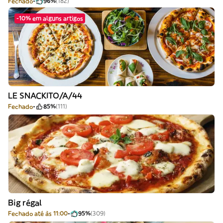
Fechado
96%
(182)
-10% em alguns artigos
LE SNACKITO/A/44
Fechado
85%
(111)
Big régal
Fechado até às 11:00
95%
(309)