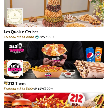
Les Quatre Cerises
Fechado até às 07:00
96%
(500+)
212 Tacos
Fechado até às 11:00
89%
(500+)