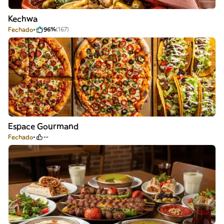
Kechwa
Fechado
96%
(167)
Espace Gourmand
Fechado
--