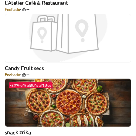
L'Atelier Café & Restaurant
Fechado
--
Candy Fruit secs
Fechado
--
-20% em alguns artigos
snack zrika