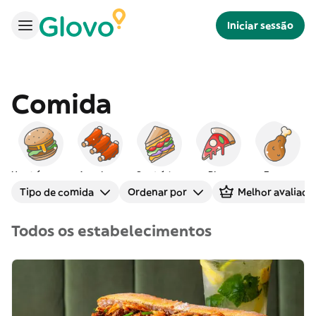
Iniciar sessão
Comida
Hambúrgueres
Americana
Sanduíches
Pizza
Frango
Tipo de comida
Ordenar por
Melhor avaliado
Todos os estabelecimentos