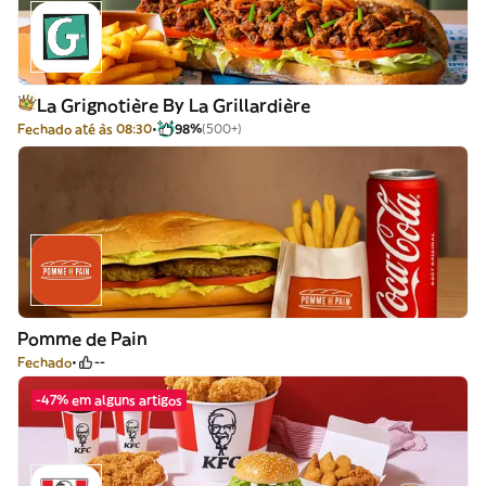
La Grignotière By La Grillardière
Fechado até às 08:30
98%
(500+)
Pomme de Pain
Fechado
--
-47% em alguns artigos