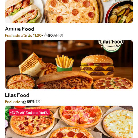
Amine Food
Fechado até às 11:30
80%
(40)
Lilas Food
Fechado
89%
(17)
-15% em todo o menu