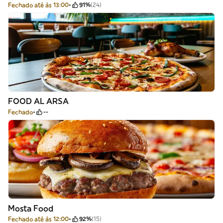
Fechado até às 13:00
91%
(24)
FOOD AL ARSA
Fechado
--
Mosta Food
Fechado até às 12:00
92%
(15)