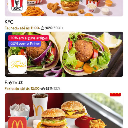
KFC
Fechado até às 11:00
90%
(500+)
-10% em alguns artigos
-20% com o Prime
Fayrouz
Fechado até às 12:00
92%
(137)