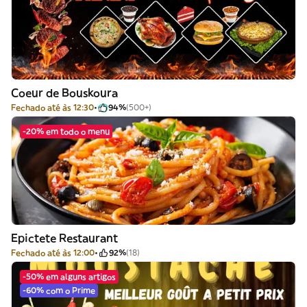
Coeur de Bouskoura
Fechado até às 12:30
94%
(500+)
-20% em todo o menu
Epictete Restaurant
Fechado até às 12:00
92%
(18)
-50% em alguns artigos
-60% com o Prime