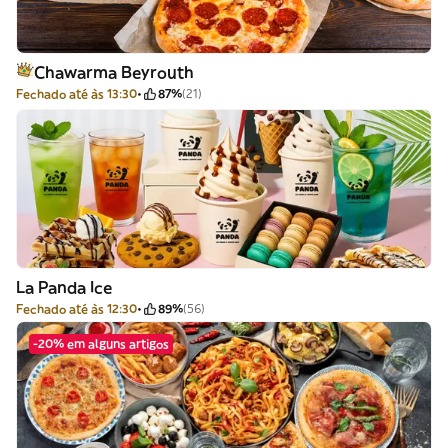
Chawarma Beyrouth
Fechado até às 13:30
87%
(21)
La Panda Ice
Fechado até às 12:30
89%
(56)
-20% em alguns artigos