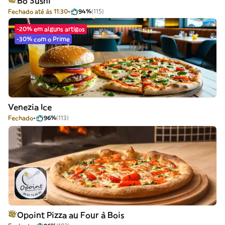
Bo Sushi
Fechado até às 11:30
94%
(115)
-20% em alguns artigos
-30% com o Prime
Venezia Ice
Fechado
96%
(113)
Opoint Pizza au Four à Bois