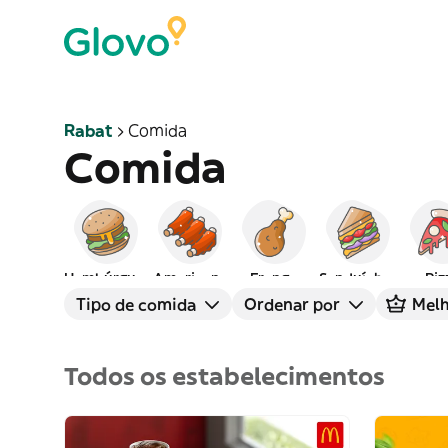
Rabat
Comida
Comida
Hambúrgueres
Americana
Frango
Sanduíches
Piz
Tipo de comida
Ordenar por
Melh
Todos os estabelecimentos