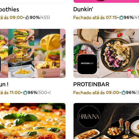
oothies
Dunkin'
é às 09:00
90%
(455)
Fechado até às 07:15
96%
(4
n !
PROTEINBAR
é às 11:00
96%
(500+)
Fechado até às 09:00
96%
(