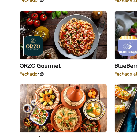
Fechado at
ORZO Gourmet
BlueBer
Fechado
--
Fechado at