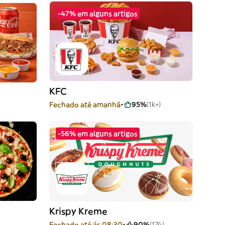
-47% em alguns artigos
KFC
Fechado até amanhã
95%
(1k+)
-56% em alguns artigos
Krispy Kreme
Fechado até às 08:30
90%
(174)