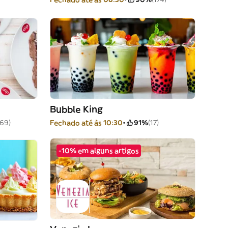
Bubble King
169)
Fechado até às 10:30
91%
(17)
-10% em alguns artigos