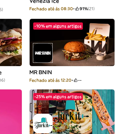
Venezia Ice
Fechado até às 08:30
91%
(21)
5)
-10% em alguns artigos
e
MR BNIN
06)
Fechado até às 12:20
--
-25% em alguns artigos