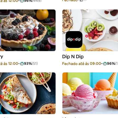
é às 12:00
96%
(449)
ry
Dip N Dip
é às 12:00
93%
(51)
Fechado até às 09:00
96%
(