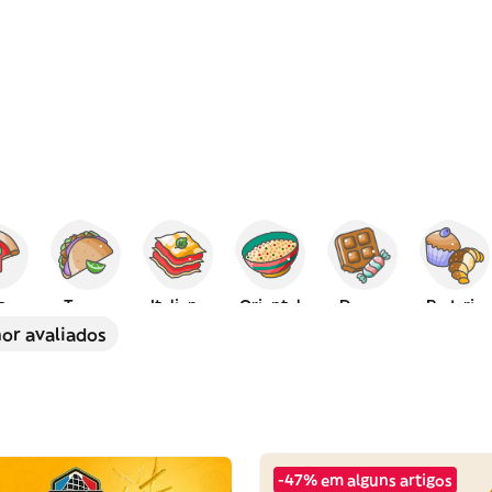
za
Tacos
Italiana
Oriental
Doces
Padaria
or avaliados
-47% em alguns artigos