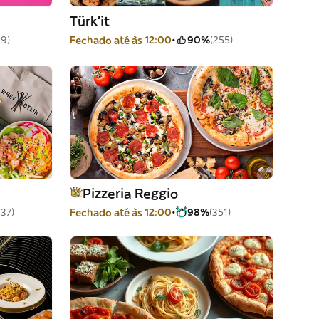
Türk’it
19)
Fechado até às 12:00
90%
(255)
Pizzeria Reggio
337)
Fechado até às 12:00
98%
(351)