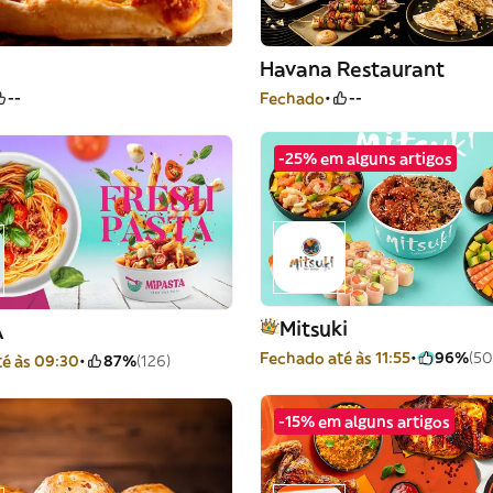
Havana Restaurant
--
Fechado
--
-25% em alguns artigos
Mitsuki
A
Fechado até às 11:55
96%
(50
é às 09:30
87%
(126)
-15% em alguns artigos