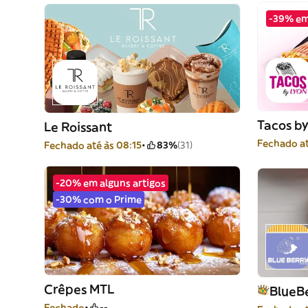
-39% em
Tacos by
Le Roissant
Fechado at
Fechado até às 08:15
83%
(31)
-20% em alguns artigos
-30% com o Prime
Crêpes MTL
BlueBe
Fechado
--