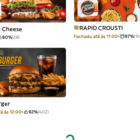
RAPID CROUSTI
 Cheese
Fechado até às 11:00
97%
(1k
80%
(28)
rger
é às 12:00
92%
(402)