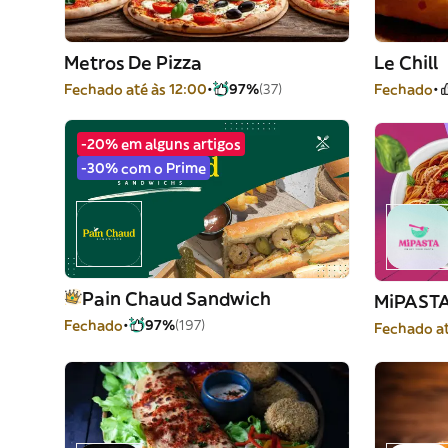
Metros De Pizza
Le Chill
Fechado até às 12:00
97%
(37)
Fechado
-20% em alguns artigos
-30% com o Prime
Pain Chaud Sandwich
MiPAST
Fechado
97%
(197)
Fechado at