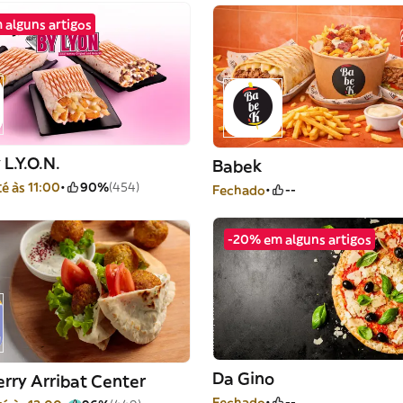
 alguns artigos
 L.Y.O.N.
Babek
é às 11:00
90%
(454)
Fechado
--
-20% em alguns artigos
Da Gino
rry Arribat Center
Fechado
--