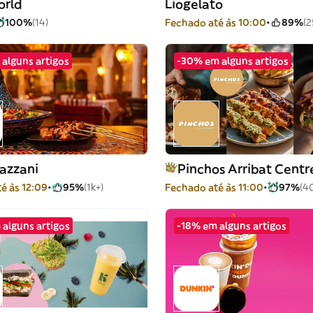
orld
Liogelato
100%
(14)
Fechado até às 10:00
89%
(2
alguns artigos
-30% em alguns artigos
azzani
Pinchos Arribat Centr
é às 12:09
95%
(1k+)
Fechado até às 11:00
97%
(4
 alguns artigos
-18% em alguns artigos