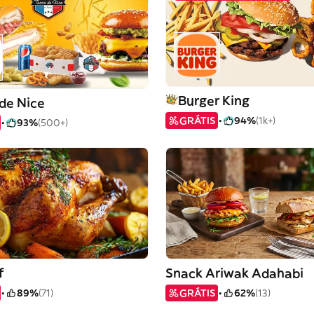
Burger King
de Nice
GRÁTIS
94%
(1k+)
93%
(500+)
f
Snack Ariwak Adahabi
89%
(71)
GRÁTIS
62%
(13)