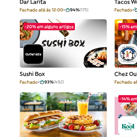
Dar Larita
Tacos W
Fechado até às 12:00
94%
(175)
Fechado
-20% em alguns artigos
-15% em 
Sushi Box
Chez Ou
Fechado
93%
(492)
Fechado at
-14% em