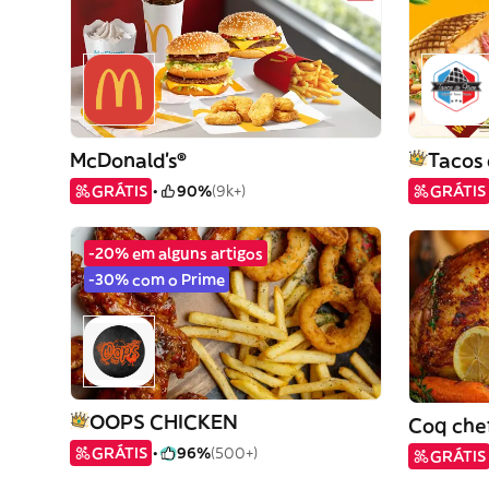
McDonald's®
Tacos 
GRÁTIS
90%
(9k+)
GRÁTIS
-20% em alguns artigos
-30% com o Prime
OOPS CHICKEN
Coq che
GRÁTIS
96%
(500+)
GRÁTIS