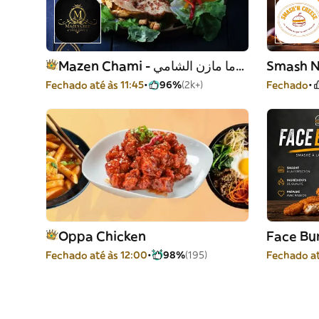
Mazen Chami - شاورما مازن الشامي
Smash N
Fechado até às 11:45
96%
(2k+)
Fechado
Oppa Chicken
Face Bu
Fechado até às 12:00
98%
(195)
Fechado at