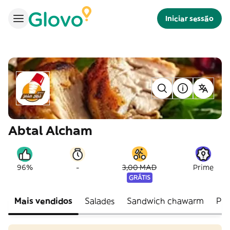
Iniciar sessão
Abtal Alcham
-
96%
3,00 MAD
Prime
GRÁTIS
Mais vendidos
Salades
Sandwich chawarm
Pla