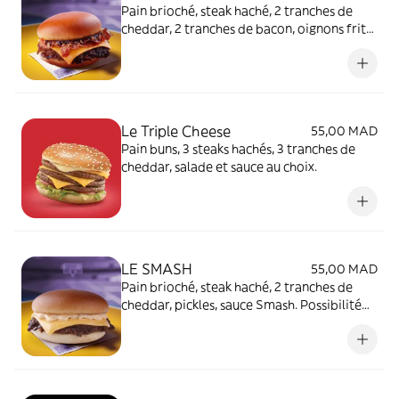
Pain brioché, steak haché, 2 tranches de
cheddar, 2 tranches de bacon, oignons frits,
pickles, sauce Barbecue. Possibilité Frite
et/ou Boisson
Le Triple Cheese
55,00 MAD
Pain buns, 3 steaks hachés, 3 tranches de
cheddar, salade et sauce au choix.
LE SMASH
55,00 MAD
Pain brioché, steak haché, 2 tranches de
cheddar, pickles, sauce Smash. Possibilité
Frite et/ou Boisson