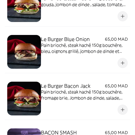
gouda, jombon de dinde , salade, tomate,
oignons grillé et sauce au choix.
Le Burger Blue Onion
65,00 MAD
Pain brioché, steak haché 150g bouchère,
bleu, oignons grillé, jombon de dinde et
sauce au choix.
Le Burger Bacon Jack
65,00 MAD
Pain brioché, steak haché 150g bouchère,
fromage brie, Jombon de dinde, salade,
tomate, sauce au choix.
BACON SMASH
65,00 MAD