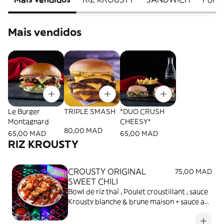
Mais vendidos
Le Burger
TRIPLE SMASH
*DUO CRUSH
Montagnard
CHEESY*
80,00 MAD
65,00 MAD
65,00 MAD
RIZ KROUSTY
CROUSTY ORIGINAL
75,00 MAD
SWEET CHILI
Bowl de riz thaï , Poulet croustillant , sauce
Krousty blanche & brune maison + sauce au
choix , oignons frits et ciboulette séchée