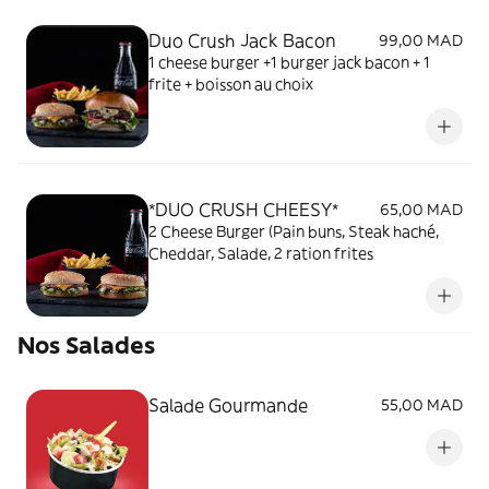
Duo Crush Jack Bacon
99,00 MAD
1 cheese burger +1 burger jack bacon + 1
frite + boisson au choix
*DUO CRUSH CHEESY*
65,00 MAD
2 Cheese Burger (Pain buns, Steak haché,
Cheddar, Salade, 2 ration frites
Nos Salades
Salade Gourmande
55,00 MAD