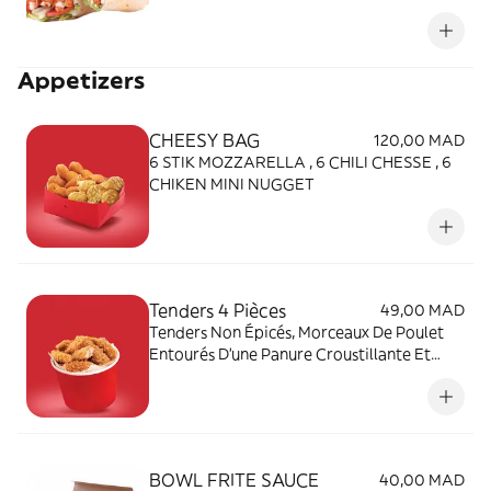
Cheddar avec une possibilité Frite et/ou
Boisson
Appetizers
CHEESY BAG
120,00 MAD
6 STIK MOZZARELLA , 6 CHILI CHESSE , 6
CHIKEN MINI NUGGET
Tenders 4 Pièces
49,00 MAD
Tenders Non Épicés, Morceaux De Poulet
Entourés D'une Panure Croustillante Et
Servis Par 4 Pièces
BOWL FRITE SAUCE
40,00 MAD