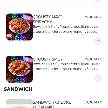
CROUSTY MAYO
75,00 MAD
SRIRACHA
Bowl de riz thaï , Poulet croustillant , sauce
crousty blanche et brune maison , Sauce
Mayo Sriracha , oignons frits et ciboulette
séchée
CROUSTY SPICY
75,00 MAD
Bowl de riz thaï , Poulet croustillant , sauce
crousty blanche et brune maison , Sauce
Spicy , oignons frits et ciboulette séchée
SANDWICH
SANDWICH CHEVRE
60,00 MAD
KEBAB MIEL