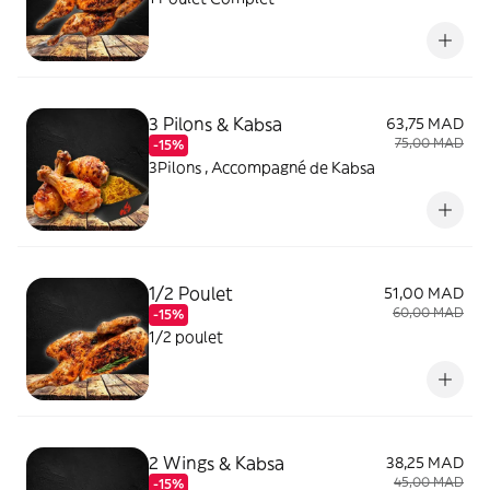
3 Pilons & Kabsa
63,75 MAD
75,00 MAD
-15%
3Pilons , Accompagné de Kabsa
1/2 Poulet
51,00 MAD
60,00 MAD
-15%
1/2 poulet
2 Wings & Kabsa
38,25 MAD
45,00 MAD
-15%