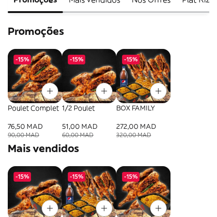
Promoções
-15%
-15%
-15%
Poulet Complet
1/2 Poulet
BOX FAMILY
76,50 MAD
51,00 MAD
272,00 MAD
90,00 MAD
60,00 MAD
320,00 MAD
Mais vendidos
-15%
-15%
-15%