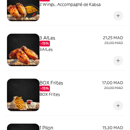
2 Wings , Accompagné de Kabsa
3 AILes
21,25 MAD
25,00 MAD
-15%
3AILes
BOX Frites
17,00 MAD
20,00 MAD
-15%
BOX Frites
1 Pilon
15,30 MAD