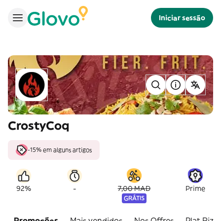
Iniciar sessão
CrostyCoq
-15% em alguns artigos
-
92%
7,00 MAD
Prime
GRÁTIS
Promoções
Mais vendidos
Nos Offres
Plat Riz