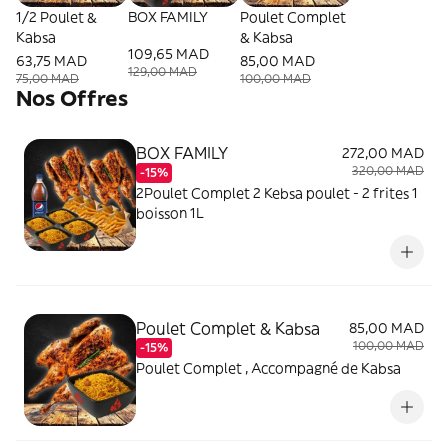
1/2 Poulet &
BOX FAMILY
Poulet Complet
Kabsa
& Kabsa
109,65 MAD
63,75 MAD
85,00 MAD
129,00 MAD
75,00 MAD
100,00 MAD
Nos Offres
BOX FAMILY
272,00 MAD
320,00 MAD
-15%
2Poulet Complet 2 Kebsa poulet - 2 frites 1
boisson 1L
Poulet Complet & Kabsa
85,00 MAD
100,00 MAD
-15%
Poulet Complet , Accompagné de Kabsa