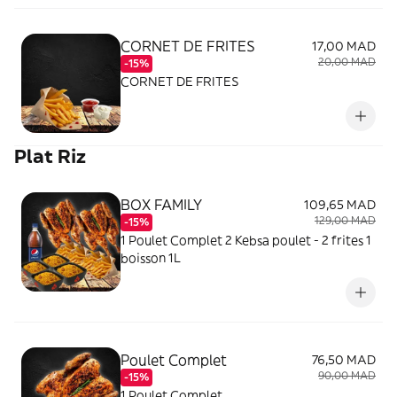
CORNET DE FRITES
17,00 MAD
20,00 MAD
-15%
CORNET DE FRITES
Plat Riz
BOX FAMILY
109,65 MAD
129,00 MAD
-15%
1 Poulet Complet 2 Kebsa poulet - 2 frites 1
boisson 1L
Poulet Complet
76,50 MAD
90,00 MAD
-15%
1 Poulet Complet