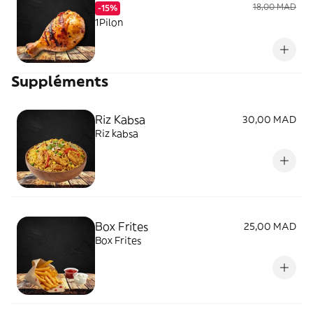
18,00 MAD
-15%
1Pilon
Suppléments
Riz Kabsa
30,00 MAD
Riz kabsa
Box Frites
25,00 MAD
Box Frites