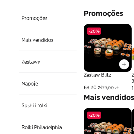
Promoções
Promoções
-20%
Mais vendidos
Zestawy
Zestaw Blitz
Z
3
Napoje
63,20 zł
1
79,00 zł
Mais vendido
Sushi i rolki
-20%
Rolki Philadelphia