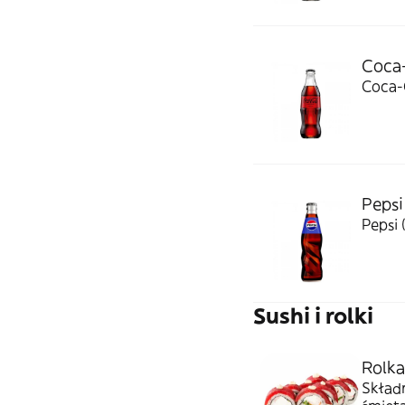
Coca-
Coca-C
Pepsi
Pepsi 
Sushi i rolki
Rolka
Składn