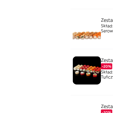
Zesta
Skład:
Serow
Zesta
-20%
Skład:
Tuńcz
Zesta
-20%