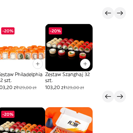
-20%
-20%
estaw Philadelphia
Zestaw Szanghaj 32
2 szt.
szt.
03,20 zł
103,20 zł
129,00 zł
129,00 zł
s
-20%