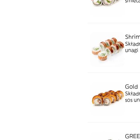
śmiet
Shrim
Składn
unagi
Gold
Składn
sos un
GRE