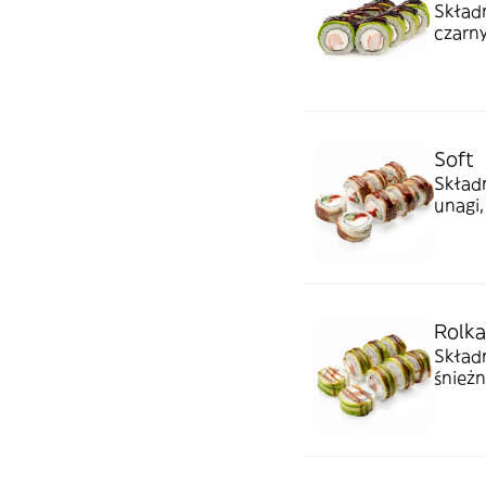
Składn
czarny
Soft
Składn
unagi
Rolka
Składn
śnieżn