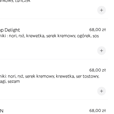
ankowy, tuńczyk
p Delight
68,00 zł
iki : nori, ryż, krewetka, serek kremowy, ogórek, sos
68,00 zł
iki: nori, ryż, serek kremowy, krewetka, ser tostowy,
agi, sezam
EN
68,00 zł