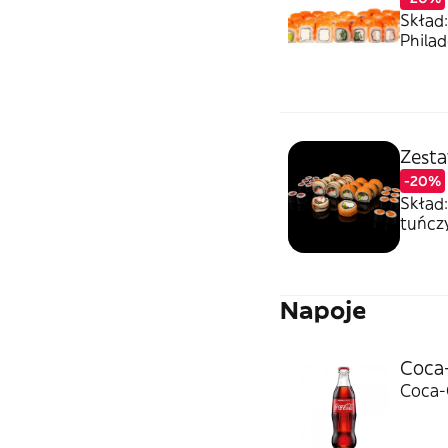
Skład:
Philad
Zesta
-20%
Skład:
tuńcz
Napoje
Coca
Coca-