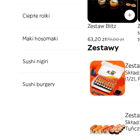
Ciepłe rolki
Zestaw Blitz
s
Maki hosomaki
63,20 zł
1
79,00 zł
Zestawy
Sushi nigiri
Zesta
Skład: Philadelphia Duo, Rolka Soft (1/2), Philadelphia 
(1/2),
Sushi burgery
Zestaw
Skład:
Tuńczy