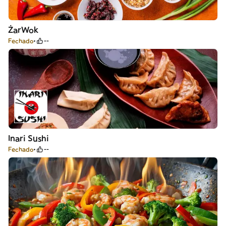
ŻarWok
Fechado
--
Inari Sushi
Fechado
--