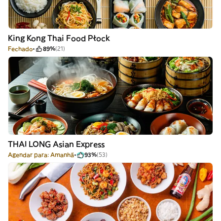
King Kong Thai Food Płock
Fechado
89%
(21)
THAI LONG Asian Express
Agendar para: Amanhã
93%
(53)