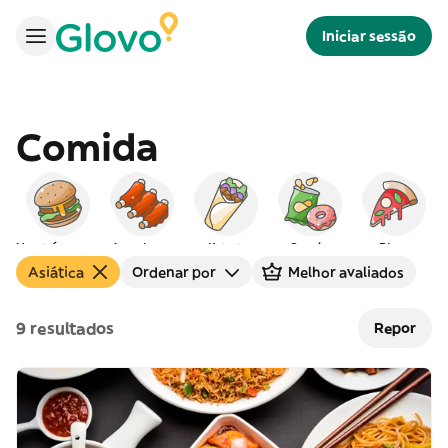
Iniciar sessão
Comida
Hambúrgueres
Americana
Kebab
Snacks
Pizza
Asiática
Ordenar por
Melhor avaliados
9 resultados
Repor