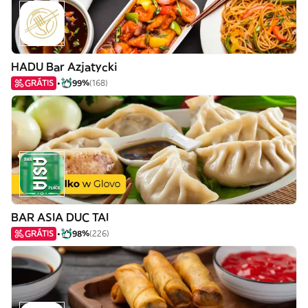
HADU Bar Azjatycki
GRÁTIS
99%
(168)
BAR ASIA DUC TAI
GRÁTIS
98%
(226)