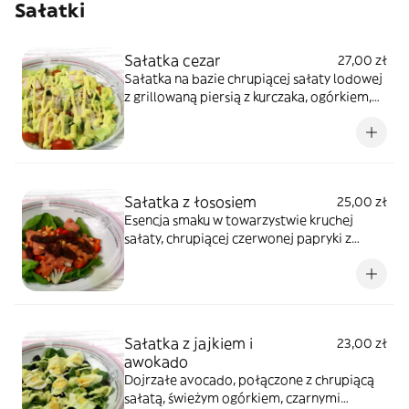
Sałatki
Sałatka cezar
27,00 zł
Sałatka na bazie chrupiącej sałaty lodowej
z grillowaną piersią z kurczaka, ogórkiem,
pomidorkami cherry, grzankami i
wyrazistym parmezanem.
Sałatka z łososiem
25,00 zł
Esencja smaku w towarzystwie kruchej
sałaty, chrupiącej czerwonej papryki z
dodatkiem wyrazistej szalotki oraz
aromatycznych suszonych pomidorów.
całość polana apetycznym sosem z cytryny
z dodatkiem orzechów.
Sałatka z jajkiem i
23,00 zł
awokado
Dojrzałe avocado, połączone z chrupiącą
sałatą, świeżym ogórkiem, czarnymi