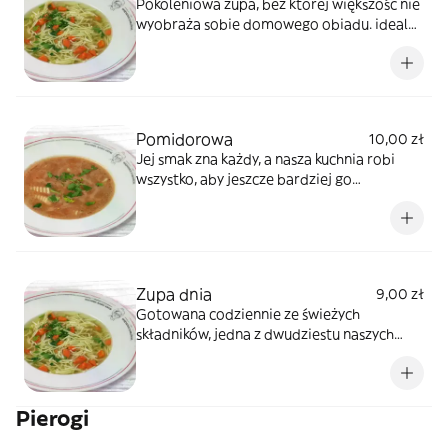
Pokoleniowa zupa, bez której większość nie
wyobraża sobie domowego obiadu. idealny
wywar, wyselekcjonowane dodatki, świeże
warzywa i domowy makaron.
Pomidorowa
10,00 zł
Jej smak zna każdy, a nasza kuchnia robi
wszystko, aby jeszcze bardziej go
wyszczególnić. Robiona na bazie świeżych
pomidorów.
Zupa dnia
9,00 zł
Gotowana codziennie ze świeżych
składników, jedna z dwudziestu naszych
pysznych zup.
Pierogi