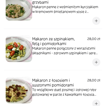
grzybami
Makaron penne z wyśmienitym kurczakiem
w kremowym śmietanowym sosie z
dodatkiem najlepszych grzybów. całość
dopełnia wyrazista pietruszka.
Makaron ze szpinakiem,
28,00 zł
fetą i pomidorkami
Makaron penne połączony z wyrazistymi
składnikami - zdrowym szpinakiem i serem
feta, z dodatkiem słodkich pomidorków
koktajlowych.
Makaron z łososiem i
28,00 zł
suszonymi pomidorami
To wyjątkowy duet pysznej i zdrowej ryby
gotowanej w parze z kawałkami łososia
zanurzonego w sosie śmietanowym z
dodatkiem suszonych pomidorów i