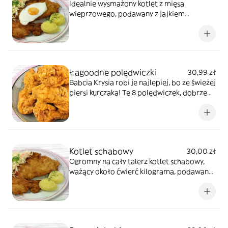
Idealnie wysmażony kotlet z mięsa
wieprzowego, podawany z jajkiem
sadzonym na wierzchu, a także z
ziemniakami i surówką.
Łagoodne polędwiczki
30,99 zł
Babcia Krysia robi je najlepiej, bo ze świeżej
piersi kurczaka! Te 8 polędwiczek, dobrze
doprawionych, chrupiących na zewnątrz i
soczystych w środku, kochają młodsi i starsi.
Kotlet schabowy
30,00 zł
Ogromny na cały talerz kotlet schabowy,
ważący około ćwierć kilograma, podawany
w zestawie z ziemniakami i surówką.