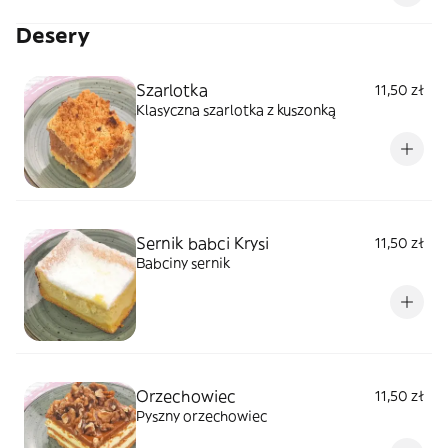
świeżego, siekanego koperku.
Desery
Szarlotka
11,50 zł
Klasyczna szarlotka z kuszonką
Sernik babci Krysi
11,50 zł
Babciny sernik
Orzechowiec
11,50 zł
Pyszny orzechowiec