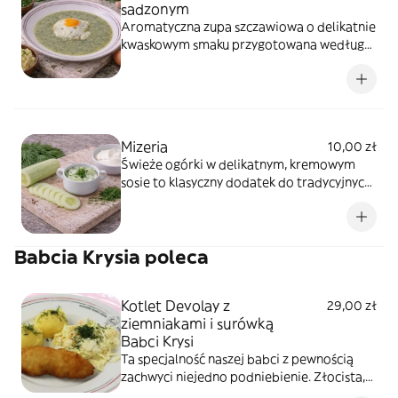
sadzonym
Aromatyczna zupa szczawiowa o delikatnie
kwaskowym smaku przygotowana według
domowej receptury. Podawana z jajkiem
sadzonym, które nadaje jej wyjątkowej
sytości i charakteru.
Mizeria
10,00 zł
Świeże ogórki w delikatnym, kremowym
sosie to klasyczny dodatek do tradycyjnych
obiadów. Lekka i orzeźwiająca mizeria
doskonale dopełnia smak dań mięsnych i
jarskich.
Babcia Krysia poleca
Kotlet Devolay z
29,00 zł
ziemniakami i surówką
Babci Krysi
Ta specjalność naszej babci z pewnością
zachwyci niejedno podniebienie. Złocista,
panierowana pierś z kurczaka z nadzieniem