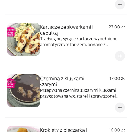
z prawdziwego masła, żółtego sera i ziół.
Ten specjał podajemy z ziemniakami i
surówką.
Kartacze ze skwarkami i
23,00 zł
cebulką
Tradycyjne, sycące kartacze wypełnione
aromatycznym farszem, podane z
chrupiącymi skwarkami i złocistą cebulką.
To solidne, domowe danie, które zachwyca
prostotą i głębią smaku, przywołując
wspomnienia rodzinnych obiadów.
Czernina z kluskami
17,00 zł
szarymi
Przepyszna czernina z szarymi kluskami
przygotowana wg. starej i sprawdzonej
receptury.
Krokiety z pieczarką i
16,00 zł