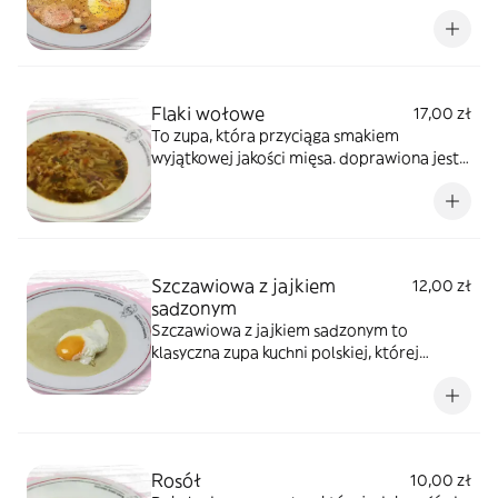
smaku jest wędzony boczek przesmażony
na cebuli. Ceniony za smak, zapach i bogaty
skład. Zakwas oczywiście ze Spiżarni Babci
Krysi.
Flaki wołowe
17,00 zł
To zupa, która przyciąga smakiem
wyjątkowej jakości mięsa. doprawiona jest
idealną mieszanką przypraw takich jak:
imbir, gałka muszkatołowa, pieprz,
papryka.
Szczawiowa z jajkiem
12,00 zł
sadzonym
Szczawiowa z jajkiem sadzonym to
klasyczna zupa kuchni polskiej, której
wiosenna świeżość i kwaskowy smak
idealnie komponują się z aksamitnym
żółtkiem.
Rosół
10,00 zł