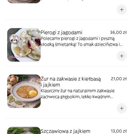
Całość uzupełniają rumiane, opiekane
ziemniaki, które idealnie podkreślają smak
ryby.
Pierogi z jagodami
36,00 zł
Polecamy pierogi z jagodami i pyszną
słodką śmietanką! To smak dzieciństwa i
smak lata w jednym. Idealne danie dla
młodszych i dla starszych i na poprawę
humoru też :)
Żur na zakwasie z kiełbasą
21,00 zł
i jajkiem
Klasyczny żur na naturalnym zakwasie
zachwyca głębokim, lekko kwaśnym
smakiem. Podany z kiełbasą i jajkiem,
rozgrzewa i przywołuje najlepsze smaki
polskiej kuchni.
Szczawiowa z jajkiem
13,00 zł