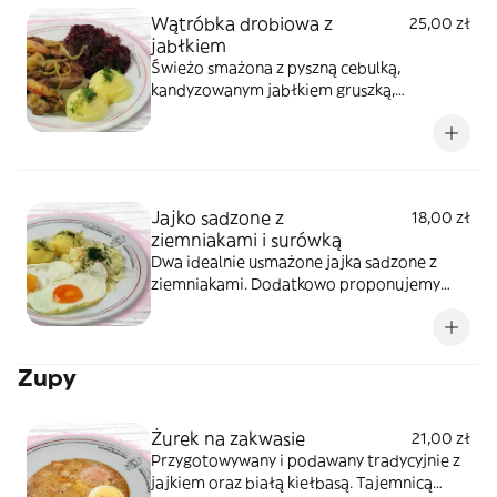
Wątróbka drobiowa z
25,00 zł
jabłkiem
Świeżo smażona z pyszną cebulką,
kandyzowanym jabłkiem gruszką,
podawana z ziemniakami i surówką.
Jajko sadzone z
18,00 zł
ziemniakami i surówką
Dwa idealnie usmażone jajka sadzone z
ziemniakami. Dodatkowo proponujemy
surówkę lub zsiadłe mleko (jeśli jest
dostępne).
Zupy
Żurek na zakwasie
21,00 zł
Przygotowywany i podawany tradycyjnie z
jajkiem oraz białą kiełbasą. Tajemnicą