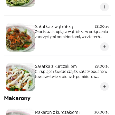
oliwkami i wyjątkową mieszanką ziół.
Sałatka z wątróbką
23,00 zł
Złocista, chrupiąca wątróbka w połączeniu
z soczystymi pomidorkami, w czterech
rodzajów sałat, dodającymi wyrazistego
smaku krążkami cebuli i lekkim sosem.
Sałatka z kurczakiem
23,00 zł
Chrupiące i świeże cząstki sałaty podane w
towarzystwie krojonych pomidorów,
papryki, zielonego ogórka z kawałkami
kurczaka, a to wszystko polane aksamitnym
sosem.
Makarony
Makaron z kurczakiem i
30,00 zł