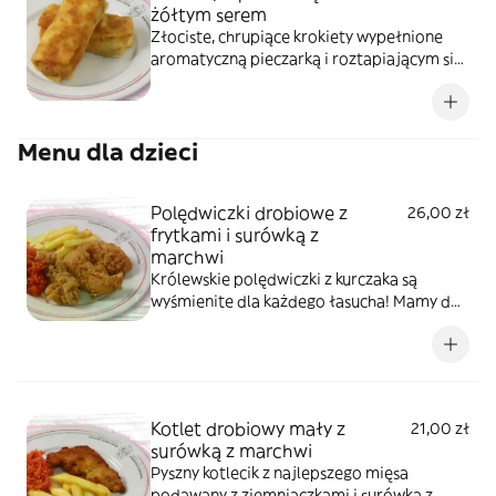
żółtym serem
Złociste, chrupiące krokiety wypełnione
aromatyczną pieczarką i roztapiającym się
żółtym serem. To klasyczna, domowa
propozycja o wyrazistym smaku, która
doskonale sprawdzi się zarówno na obiad,
Menu dla dzieci
jak i kolację.
Polędwiczki drobiowe z
26,00 zł
frytkami i surówką z
marchwi
Królewskie polędwiczki z kurczaka są
wyśmienite dla każdego łasucha! Mamy do
nich frytki i surówkę z marchewki.
Kotlet drobiowy mały z
21,00 zł
surówką z marchwi
Pyszny kotlecik z najlepszego mięsa
podawany z ziemniaczkami i surówką z