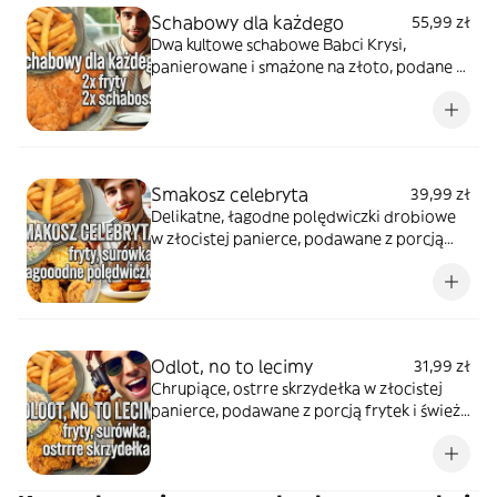
Schabowy dla każdego
55,99 zł
Dwa kultowe schabowe Babci Krysi,
panierowane i smażone na złoto, podane z
dwiema porcjami złotych frytek. Solidny
zestaw w klasycznym, domowym stylu,
który zaspokoi nawet większy apetyt.
Smakosz celebryta
39,99 zł
Delikatne, łagodne polędwiczki drobiowe
w złocistej panierce, podawane z porcją
frytek i świeżą surówką z białej kapusty.
Zestaw o wyważonym smaku, idealny dla
osób ceniących klasyczne, domowe
połączenia.
Odlot, no to lecimy
31,99 zł
Chrupiące, ostrre skrzydełka w złocistej
panierce, podawane z porcją frytek i świeżą
surówką z białej kapusty. To wyrazisty
zestaw dla miłośników intensywnego smaku
i solidnej, sycącej kuchni.