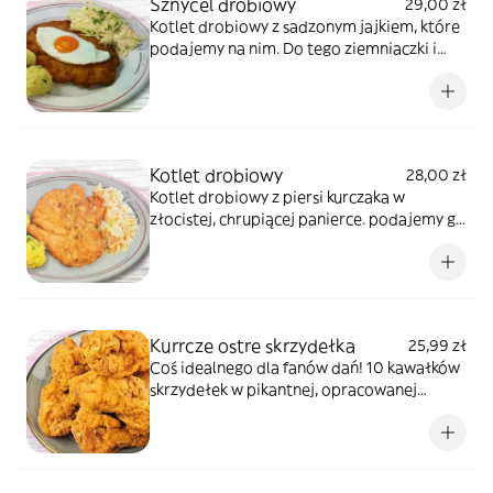
Sznycel drobiowy
29,00 zł
Kotlet drobiowy z sadzonym jajkiem, które
podajemy na nim. Do tego ziemniaczki i
surówka.
Kotlet drobiowy
28,00 zł
Kotlet drobiowy z piersi kurczaka w
złocistej, chrupiącej panierce. podajemy go
z ziemniakami i surówką.
Kurrcze ostre skrzydełka
25,99 zł
Coś idealnego dla fanów dań! 10 kawałków
skrzydełek w pikantnej, opracowanej
mieszance przypraw. Doskonałe na lunch
lub obiad.