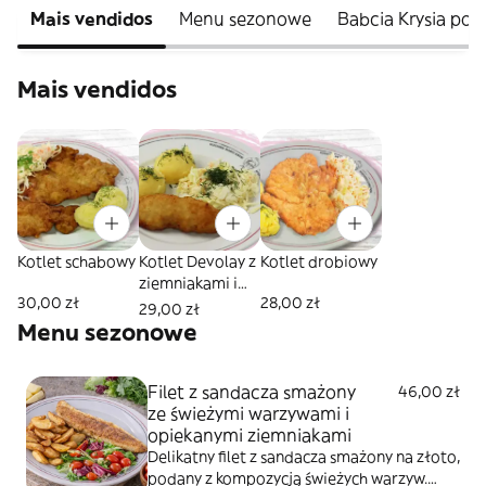
Mais vendidos
Menu sezonowe
Babcia Krysia pol
Mais vendidos
Kotlet schabowy
Kotlet Devolay z
Kotlet drobiowy
ziemniakami i
30,00 zł
28,00 zł
surówką Babci
29,00 zł
Krysi
Menu sezonowe
Filet z sandacza smażony
46,00 zł
ze świeżymi warzywami i
opiekanymi ziemniakami
Delikatny filet z sandacza smażony na złoto,
podany z kompozycją świeżych warzyw.