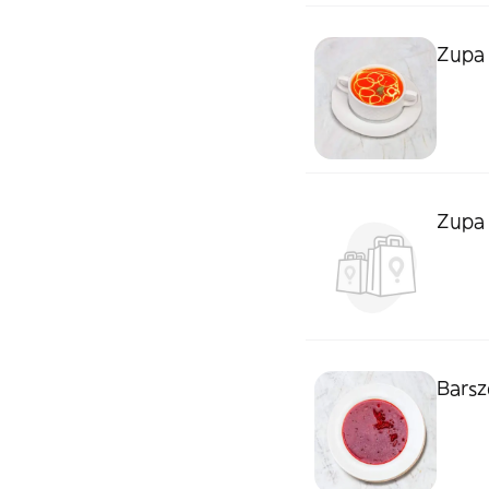
Zupa
Zupa
Barsz