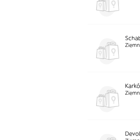
Scha
Ziemn
Karkó
Ziemn
Devol