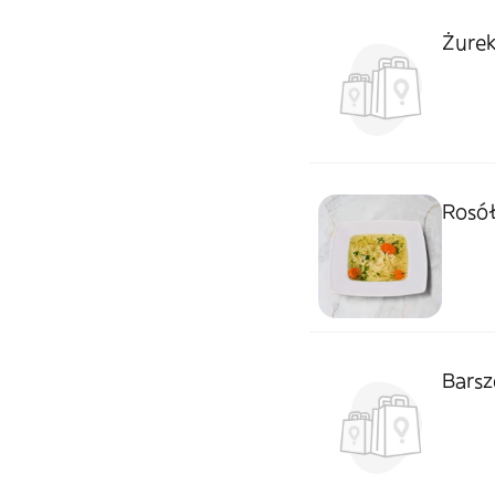
Żurek
Rosół
Barsz