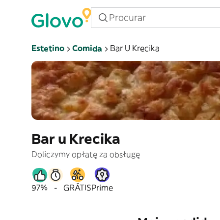
Estetino
Comida
Bar U Krecika
Bar u Krecika
Doliczymy opłatę za obsługę
97%
-
GRÁTIS
Prime