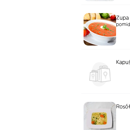
Zupa
pomid
Kapu
Rosó