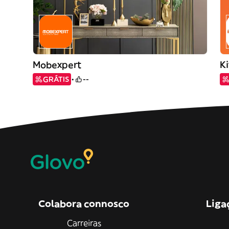
Mobexpert
K
GRÁTIS
--
Colabora connosco
Liga
Carreiras