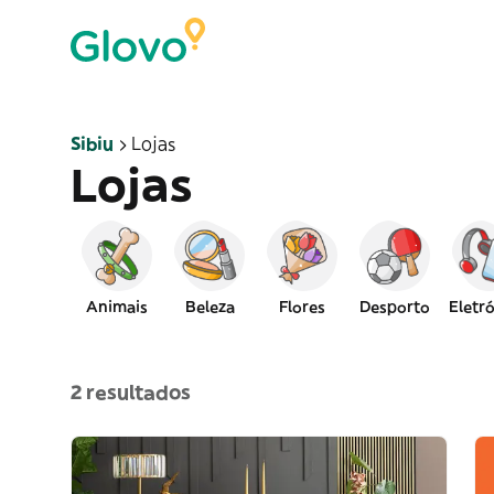
Sibiu
Lojas
Lojas
Animais
Beleza
Flores
Desporto
Eletr
2 resultados