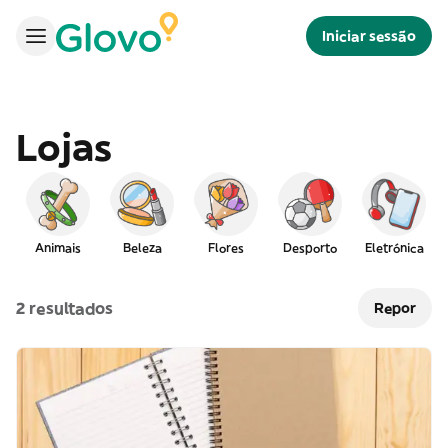
Iniciar sessão
Lojas
Animais
Beleza
Flores
Desporto
Eletrónica
2 resultados
Repor