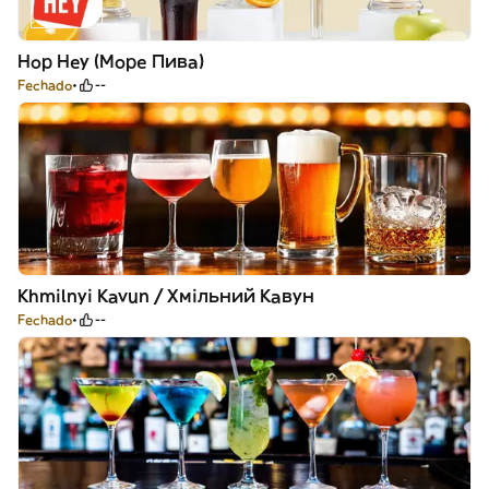
Hop Hey (Море Пива)
Fechado
--
Khmilnyi Kavun / Хмільний Кавун
Fechado
--