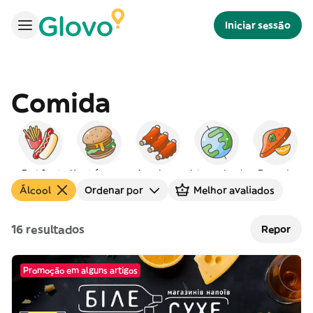
Iniciar sessão
Comida
Fast food
Hambúrgueres
Americana
Internacional
Europeia
Álcool
Ordenar por
Melhor avaliados
16 resultados
Repor
Promoção em alguns artigos