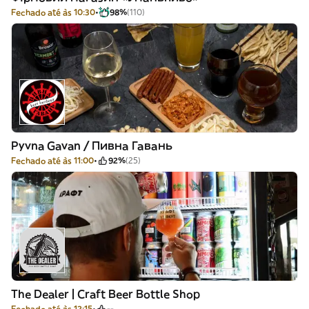
Fechado até às 10:30
98%
(110)
Pyvna Gavan / Пивна Гавань
Fechado até às 11:00
92%
(25)
The Dealer | Craft Beer Bottle Shop
Fechado até às 12:15
--