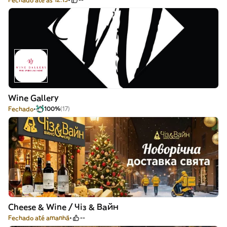
Wine Gallery
Fechado
100%
(17)
Cheese & Wine / Чіз & Вайн
Fechado até amanhã
--