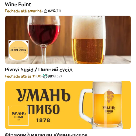
Wine Point
Fechado até amanhã
82%
(11)
Pivnyi Susid / Пивний сусід
Fechado até às 11:00
98%
(52)
Фірмовий магазин «Уманьпиво»