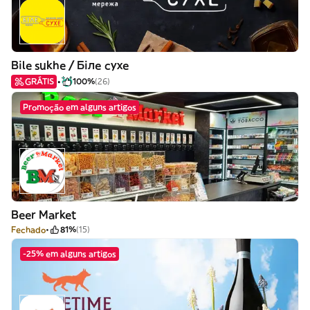
Bile sukhe / Біле сухе
GRÁTIS
100%
(26)
Promoção em alguns artigos
Beer Market
Fechado
81%
(15)
-25% em alguns artigos