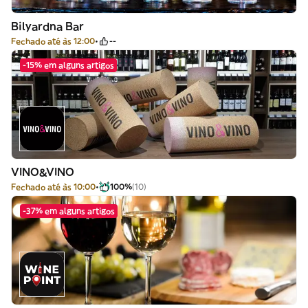
Bilyardna Bar
Fechado até às 12:00
--
-15% em alguns artigos
VINO&VINO
Fechado até às 10:00
100%
(10)
-37% em alguns artigos