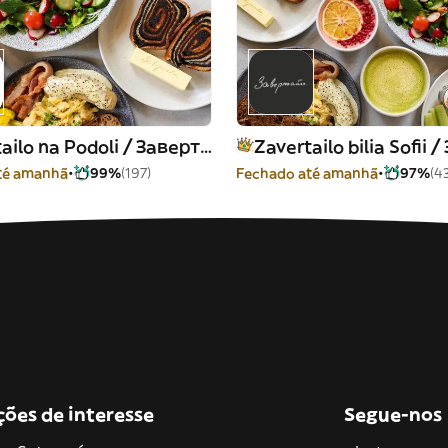
Zavertailo na Podoli / Завертайло на Подолі
té amanhã
99%
(197)
Fechado até amanhã
97%
(4
ções de interesse
Segue-nos