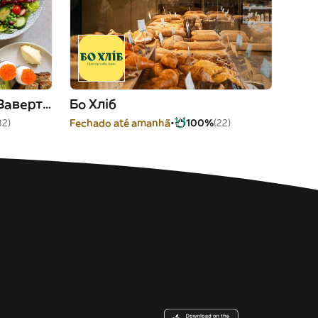
Zavertailo bilia Sofii / Завертайло біля Софії
Бо Хліб
32)
Fechado até amanhã
100%
(22)