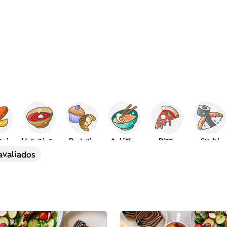
peia
Ucraniana
Padaria
Asiática
Pizza
Sushi
avaliados