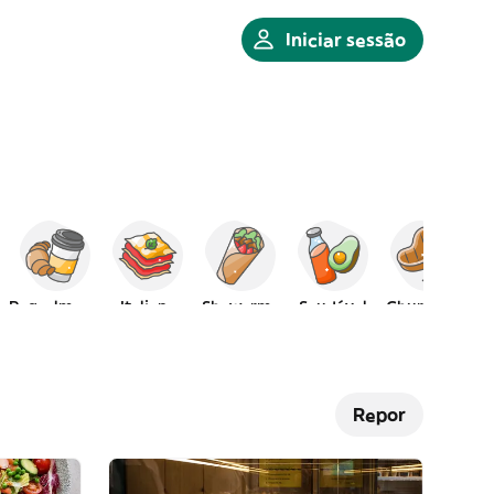
Iniciar sessão
Peq. almoço
Italiana
Shawarma
Saudável
Churrasco
Repor