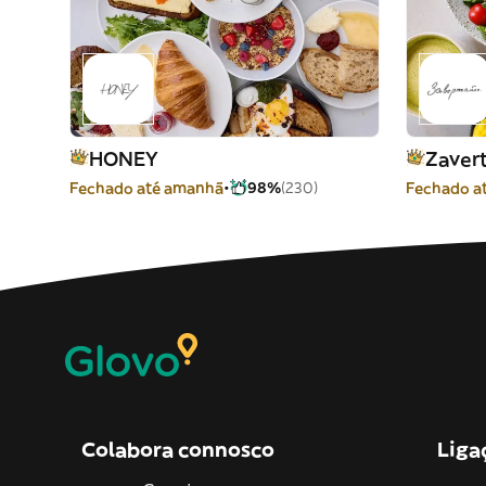
HONEY
Fechado até amanhã
98%
(230)
Fechado a
Colabora connosco
Liga