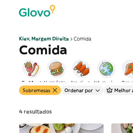
Kiev, Margem Direita
Comida
Comida
Fast food
Hambúrgueres
Americana
Internacional
Euro
Sobremesas
Ordenar por
Melhor 
4 resultados