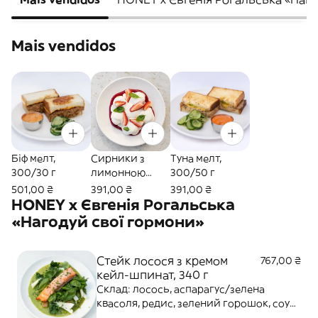
Mais vendidos
Біф мелт,
Сирники з
Туна мелт,
300/30 г
лимонною
300/50 г
сметаною та
501,00 ₴
391,00 ₴
391,00 ₴
ягідним кулі,
HONEY x Євгенія Рогальська
300
«Нагодуй свої гормони»
Стейк лосося з кремом
767,00 ₴
кейл-шпинат, 340 г
Склад: лосось, аспарагус/зелена
квасоля, редис, зелений горошок, соус
берблан, крем кейл-шпинат, курячий