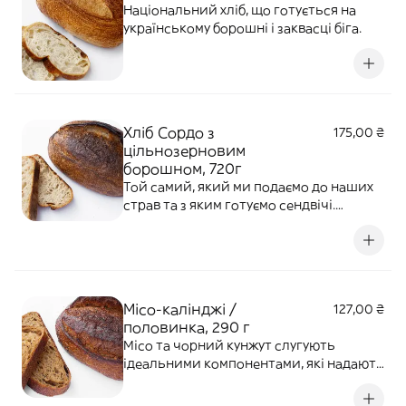
Національний хліб, що готується на
українському борошні і заквасці біга.
Хліб Сордо з
175,00 ₴
цільнозерновим
борошном, 720г
Той самий, який ми подаємо до наших
страв та з яким готуємо сендвічі.
Хрустка «жувальна» скоринка, приємна
кислинка та великі дірки у розрізі. З
нашим збитим маслом – те, що треба.
Місо-калінджі /
127,00 ₴
половинка, 290 г
Місо та чорний кунжут слугують
ідеальними компонентами, які надають
хлібу особливого смаку умамі. Тому
поєднання пасти з ферментованих