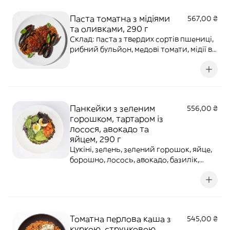
57,03 г, 646,63 ккал / 2 705,50 кДж
Паста томатна з мідіями
567,00 ₴
та оливками, 290 г
Склад: паста з твердих сортів пшениці,
рибний бульйон, медові томати, мідії в
мушлях, оливки каламата, базилік,
розмарин, часник, оливкова олія.
Порція: Б — 46,15 г, Ж — 39,57 г, В — 11,82 г,
588,00 ккал / 2 460,19 кДж
Панкейки з зеленим
556,00 ₴
горошком, тартаром із
лосося, авокадо та
яйцем, 290 г
Цукіні, зелень, зелений горошок, яйце,
борошно, лосось, авокадо, базилік,
оливкова олія, часник, сіль,тагараші,
спеції, йогурт. На порцію: Б — 24,27 г, Ж
— 29,81 г, В — 17,51 г, 434,57 ккал / 1 818,09
кДж
Томатна перлова каша з
545,00 ₴
куркою, стручковою