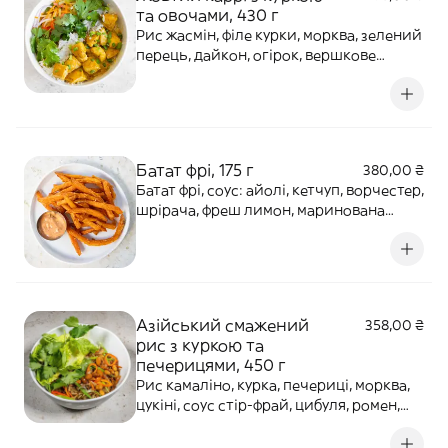
та овочами, 430 г
Рис жасмін, філе курки, морква, зелений
перець, дайкон, огірок, вершкове
масло, чилі, зелена цибуля, червона
цибуля, кунжутна олія, імбир, фреш
лайму, спеції. Алергени: кунжут,
цитрусові. Страва гостра!
Батат фрі, 175 г
380,00 ₴
Батат фрі, соус: айолі, кетчуп, ворчестер,
шрірача, фреш лимон, маринована
цибуля, ;олія, сіль. Алергени: риба,
молочні продукти, цитрусові.
Азійський смажений
358,00 ₴
рис з куркою та
печерицями, 450 г
Рис камаліно, курка, печериці, морква,
цукіні, соус стір-фрай, цибуля, ромен,
кінза, арахіс, зелена цибуля, чилі,
рослинна олія. Алергени: арахіс, соя.