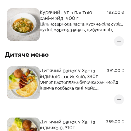
хлібом. Алергени: молочні продукти,
глютен, яйце.
Курячий суп з пастою
193,00 ₴
хані-мейд, 400 г
Цільнозернова паста, куряче філе сувід,
цукіні, морква, зелень, цибуля шніт,
базилік, оливкова олія. Алергени:
глютен.
Дитяче меню
Дитячий ранок у Хані з
391,00 ₴
індичою сосискою, 330г
Омлет, картопляна булочка хані-мейд,
індича ковбаска хані-мейд,
різнокольорові томати чері, бебі-ромен,
огірок, сир Гауда, кетчуп. Алергени:
глютен, молочні продукти, яйця.
Дитячий ранок у Хані з
369,00 ₴
індичкою, 310г