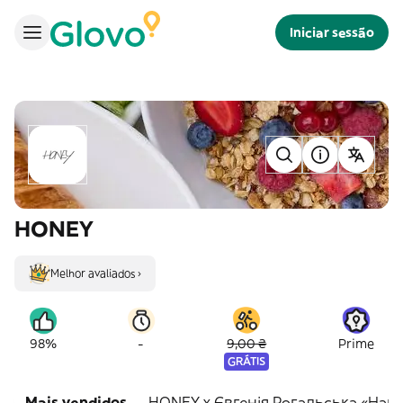
Iniciar sessão
HONEY
Melhor avaliados ›
-
98%
9,00 ₴
Prime
GRÁTIS
Mais vendidos
HONEY x Євгенія Рогальська «Наго