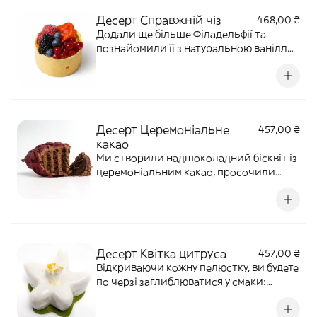
пʼянке. Довершена маракуя.
Десерт Справжній чіз
468,00 ₴
Додали ще більше Філадельфії та
познайомили її з натуральною ваніллю.
Загорнули цей дует у білий шоколад із
запеченим сиром Гауда, аби підкріпити
твоє майбутне здивування легким
хрустом та сирним післясмаком.
*Сезонні ягоди можуть відрізнятись від
Десерт Церемоніальне
457,00 ₴
фото.
какао
Ми створили надшоколадний бісквіт із
церемоніальним какао, просочили
його ванільним сиропом на основі ікри
Мадагаскарської ванілі. Між шарами
додали масляний шоколадний крем,
знову ж на основі церемоніального
какао, та огорнули все ніжним
Десерт Квітка цитруса
457,00 ₴
шоколадним гана
Відкриваючи кожну пелюстку, ви будете
по черзі заглиблюватися у смаки:
грейпфруту, лайму-цукатів, мандарину-
каламансі, бергамоту і юзу. Їх можна