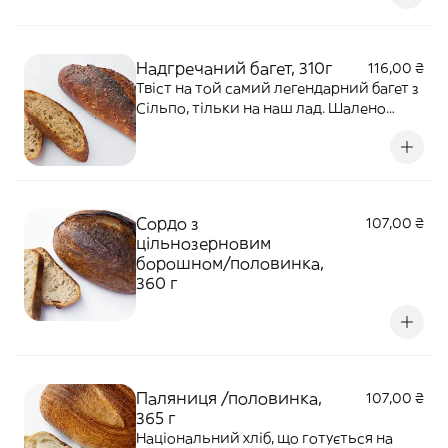
соєвих бобів, кмину зі злегка
кислуватою закваскою ;— компіляція
смаку наступного рівня.
Надгречаний багет, 310г
116,00 ₴
Твіст на той самий легендарний багет з
Сільпо, тільки на наш лад. Шалено
гречаний, на заквасці, з цільними
ядрицями гречки та добряче
засмаженою скоринкою.
Сордо з
107,00 ₴
цільнозерновим
борошном/половинка,
360 г
Паляниця /половинка,
107,00 ₴
365 г
Національний хліб, що готується на