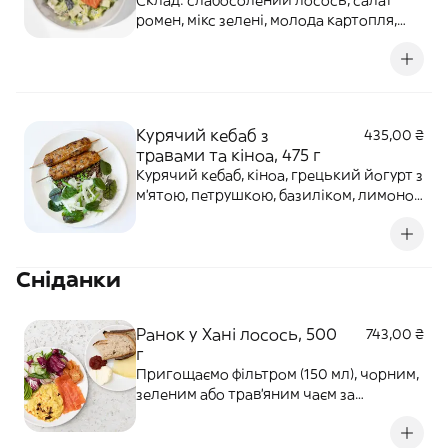
Склад: слабосолений лосось, салат
ромен, мікс зелені, молода картопля,
огірок, редис, зелений горошок, яйце
куряче, йогуртовий соус із зеленню,
шніт-цибуля. Порція: Б — 16,55 г, Ж —
10,26 г, В — 15,04 г, 218,70 ккал / 915,04
кДж
Курячий кебаб з
435,00 ₴
травами та кіноа, 475 г
Курячий кебаб, кіноа, грецький йогурт з
м’ятою, петрушкою, базиліком, лимоном
і заатаром, часник, зелена цибуля,
фенхель, зелений горошок, зелена
квасоля, мікрогрін, мікс салат, вершкове
Сніданки
масло, оливкова олія. На порцію: Б —
56,24 г, Ж — 33,87 г, В — 64,7
Ранок у Хані лосось, 500
743,00 ₴
г
Пригощаємо фільтром (150 мл), чорним,
зеленим або трав'яним чаєм за
бажанням! Хліб Сордо, скрембл з трьох
яєць, лосось, збите масло з йогуртом,