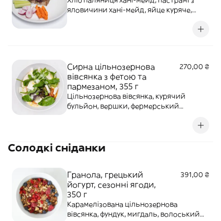
Хліб паляниця хані-мейд, пастрамі з
яловичини хані-мейд, яйце куряче,
фенхель маринований, огірок, цибуля,
зелень, часник, перець халапеньйо
копчений, салат бебі-ромен, редис,
мариновані овочі хані-мейд, сир
пармезан, соус айолі гірчичний, спеції.
Сирна цільнозернова
270,00 ₴
вівсянка з фетою та
пармезаном, 355 г
Цільнозернова вівсянка, курячий
бульйон, вершки, фермерський
помідор, болгарський перець гриль,
сир крем-сир, сир фета, тертий
пармезан, мікс салатів, оливкова олія,
Солодкі сніданки
спеції.
Гранола, грецький
391,00 ₴
йогурт, сезонні ягоди,
350 г
Карамелізована цільнозернова
вівсянка, фундук, мигдаль, волоський