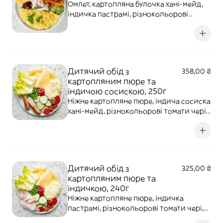
Омлет, картопляна булочка хані-мейд,
індичка пастрамі, різнокольорові
томати чері, бебі-ромен, огірок,
зелений горошок, сир Гауда, збите
вершкове масло, кетчуп.
Дитячий обід з
358,00 ₴
картопляним пюре та
індичою сосискою, 250г
Ніжне картопляне пюре, індича сосиска
хані-мейд, різнокольорові томати чері,
огірок, бебі-ромен, зелений горошок,
сир Гауда, кетчуп. Алергени: молочні
продукти.
Дитячий обід з
325,00 ₴
картопляним пюре та
індичкою, 240г
Ніжне картопляне пюре, індичка
пастрамі, різнокольорові томати чері,
огірок, бебі-ромен, зелений горошок,