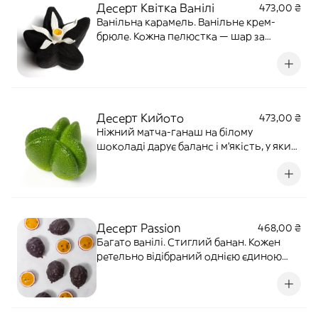
Десерт Квітка Ванілі
473,00 ₴
фісташковою
Ванільна карамель. Ванільне крем-
брюле. Кожна пелюстка — шар за
шаром: ванільний ганаш, ванільна
панакота, ванільний бісквіт, мигдалево-
шоколадний хруст з тістом катаїфі.
Фінал — шоколадна глазур, велюр і
витончена біла квітка.
Десерт Кийото
473,00 ₴
Ніжний матча-ганаш на білому
шоколаді дарує баланс і м’якість, у яких
матча розкривається рівно, без різкості.
Кожна грань десерту веде далі —
відкриваючи нові рівні смаку матча:
природну трав’янистість ще більше
пом’якшують бітерні цитруси та ягоди.
Десерт Passion
468,00 ₴
Багато ванілі. Стиглий банан. Кожен
ретельно відібраний однією єдиною
людиною, свіжий, солодкий,
пружний,ідеальний. Молодий кокос.
Кремовий, маслянистий, ароматний.
Соковите манго. Насичене, вершкове,