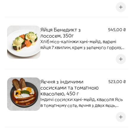
свіжа зелень. Алергени: глютен,
молочні продукти, яйце, риба, кунжут.
Яйця Бенедикт з
545,00 ₴
лососем, 350г
Хліб місо-калінжи хані-мейд, варені
яйця 7 хвилин, крем з зеленого гороху,
лосось гравлакс, соус голандез,
шпинат, чилі олія, кріспі чілі. Алергени:
глютен, молочні продукти, яйце, соя,
арахіс, двоокис сірки, сульфіт, мед,
кунжут.
Яєчня з індичими
523,00 ₴
сосисками та томатною
квасолею, 450 г
Індичі сосиски хані-мейд, квасоля Ясь
в томатному соте, яєчня з двох яєць,
лабне, сальса верде з каперсами та
анчоусами, кріспі чілі, хліб місо-
калінджі хані-мейд, медові томати.
Алергени: глютен, мол. продукти, яйце,