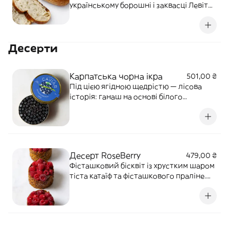
українському борошні і заквасці Левіто
Мадре, на якій ми випікаємо панеттоне
та паски.
Десерти
Карпатська чорна ікра
501,00 ₴
Під цією ягідною щедрістю — лісова
історія: ганаш на основі білого
шоколаду із натяком на хвою, ялівцева
панакота з відлунням зелених шишок, і
дзвінкий лимон, що раптово освіжає,
наче гірське повітря. Бісквіт у основі —
ніжний, просочений лимонним сиропо
Десерт RoseBerry
479,00 ₴
Фісташковий бісквіт із хрустким шаром
тіста катаїф та фісташкового праліне.
Далі — ванільний мус, що нагадує
улюблене морозиво. У самому серці —
малинове кулі зі шматочками свіжої
малини та ніжними нотами червоної
троянди. Завершуємо хрумкою