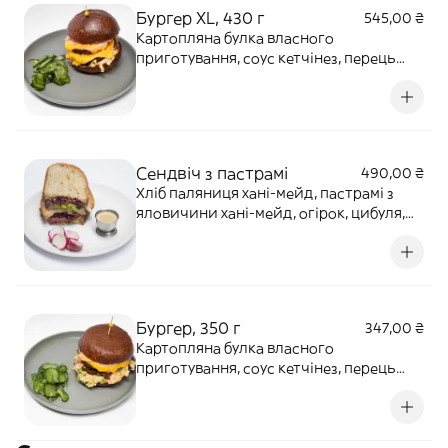
Бургер ХL, 430 г
545,00 ₴
Картопляна булка власного
приготування, соус кетчінез, перець
халапеньо, смажена цибуля, котлета з
телятини, чеддер, цибуля червона,
капуста пекінська, сезонні огірки.
Алергени: гірчиця, глютен,молочні
продукти, мед. *Просмажка медіум!
Сендвіч з пастрамі
490,00 ₴
Хліб паляниця хані-мейд, пастрамі з
яловичини хані-мейд, огірок, цибуля,
зелень, часник, перець халапеньйо
копчений, салат бебі-ромен, редис, сир
пармезан, соус перцевий, соус айолі
гірчичний.
Бургер, 350 г
347,00 ₴
Картопляна булка власного
приготування, соус кетчінез, перець
халапеньо, смажена цибуля, котлета з
телятини, чеддер, цибуля червона,
капуста пекінська, сезонні огірки.