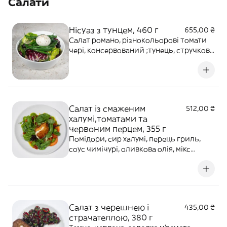
Салати
Алергени: глютен,гірчиця,молочні
продукти,мед. *Просмажка медіум!
Нісуаз з тунцем, 460 г
655,00 ₴
Салат романо, різнокольорові томати
чері, консервований ;тунець, стручкова
квасоля, яйце, варена картопля, в’ялені
маслини, огірок, синя цибуля, анчоуси,
дрогобицька сіль, фреш лимону, спеції.
*В'ялені маслини мають кісточки!
Алергени: риба, яйця.
Салат із смаженим
512,00 ₴
халумі,томатами та
червоним перцем, 355 г
Помідори, сир халумі, перець гриль,
соус чимічурі, оливкова олія, мікс
салатів, базилік, кріспі чилі, лимонний
фреш, сіль.
Салат з черешнею і
435,00 ₴
страчателлою, 380 г