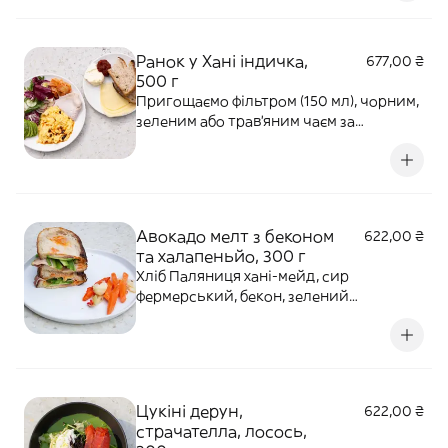
томатний джем власного виробництва,
сир гауда, сезонні овочі, кім-чі свіжа
зелень, кріспі чилі, авокадо, спеці
Ранок у Хані індичка,
677,00 ₴
500 г
Пригощаємо фільтром (150 мл), чорним,
зеленим або трав'яним чаєм за
бажанням! Хліб сордо хані-мейд,
скрембл з трьох яєць, індичка, збите
масло з йогуртом, томатний джем хані-
мейд, сир гауда, сезонні овочі, свіжа
зелень, кім-чі, кріспі чилі, авокадо, спец
Авокадо мелт з беконом
622,00 ₴
та халапеньйо, 300 г
Хліб Паляниця хані-мейд, сир
фермерський, бекон, зелений
болгарський перець, перець
халапеньо, підкопчена індичка,
авокадо, бургерний соус, мариновані
овочі. Алергени: глютен, молочні
продукти, яйце, гірчиця. *Гостра страва!
Цукіні дерун,
622,00 ₴
страчателла, лосось,