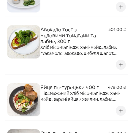
та бургерний, малосольні огірки з
цибулею. Алергени: глютен, молочні
продукти, гірчиця.
Авокадо тост з
501,00 ₴
медовими томатами та
лабне, 300 г
Хліб місо-калінджі хані-мейд, лабне,
гуакамоле: авокадо, цибуля шалот,
шрирача, часник, кінза, медові томати,
шпинат, бебі-ромен, базилік, кінза,
кріспі чілі, спеції. Алергени: глютен,
молочні продукти, соя, арахіс, двоокис
сірки, сульфіт.
Яйця по-турецьки 400 г
479,00 ₴
Підсмажений хліб Місо-калінджі хані-
мейд, варені яйця 7 хвилин, лабне,
печений місо-баклажан, смажений
халумі, медові томати, кріспі чілі, кінза,
чилі олія. Алергени: глютен, кунжут,
молочні продукти, яйця, двоокис сірки,
арахіс.