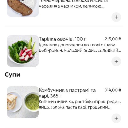
Темно-червона, солодка мʼясиста
черешня з часником, великою
кількістю свіжої петрушки та базиліку.
Ніжний пломбірний сир страчателла,
оливкова олія, перець чилі та цедра й
фреш лайму. Подаємо з хлібом місо.
Тарілка овочів, 100 г
215,00 ₴
Ідеальне доповнення до твоєї страви.
Бебі-ромен, молодий редис, солодкий
перець, огірок, оливкова олія, сіль.
Супи
Комбучник з пастрамі та
314,00 ₴
карі, 365 г
Копчена індичка, ростбіф, огірок, редис,
яйце, зелена паста карі, грецький
йогурт, класична комбуча, шпинатний
крем із сиром буко, кріп, цибуля зелена,
олія оливкова. Подаємо з хані-мейд