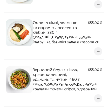
бульйон, пак-чой, базилік, оливкова
олія, сіль. Порція: Б — 28,76 г, Ж — 47,40 г,
В — 9,62 г, 580,13 ккал / 2 427,26 кДж
Омлет з кімчі, зеленню
655,00 ₴
та сиром, з лососем та
хлібом, 330 г
Склад: яйця, капуста кімчі, зелень
(петрушка, базилік), зелена квасоля, сир
гауда, цибуля зелена, біла та порей,
часник, лосось слабосолоний, хліб
місо-калінджи, масло вершкове, сіль. Б
— 27,16 г, Ж — 27,85 г, В — 34,29 г, 498,00
ккал / 2 083,59 кДж
Зерновий боул з кіноа,
655,00 ₴
креветками, чилі,
едамаме та нутом, 460 г
Кіноа, перлова каша, селера, смажені
креветки, томати, огірок, відварений
нут, болгарський перець, боби едамаме,
кріспі чилі, петрушка, кінза, фреш
лимону, спеції. Б — 31,77 г, Ж — 32,71 г, В —