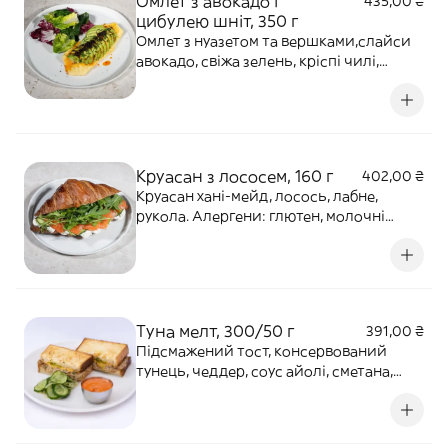
Омлет з авокадо і
435,00 ₴
цибулею шніт, 350 г
Омлет з нуазетом та вершками,слайси
авокадо, свіжа зелень, кріспі чилі,
зелена цибуля шніт, мальдонська сіль.
Алергени: молочні продукти, яйце, соя,
арахіс, двоокис сірки, сульфіт.
Круасан з лососем, 160 г
402,00 ₴
Круасан хані-мейд, лосось, лабне,
рукола. Алергени: глютен, молочні
продукти, риба.
Туна мелт, 300/50 г
391,00 ₴
Підсмажений тост, консервований
тунець, чеддер, соус айолі, сметана,
малосольні огірки з цибулею, ароматна
цибулева олія, вершкове масло, кріп,
спеції. Алергени: глютен, риба, молочні