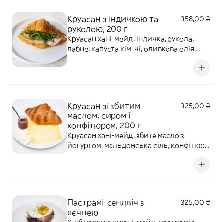
продукти.
Круасан з індичкою та
358,00 ₴
руколою, 200 г
Круасан хані-мейд, індичка, рукола,
лабне, капуста кім-чі, оливкова олія.
Алергени: глютен, молочні продукти,
кунжут. Середньо-гостра страва!
Круасан зі збитим
325,00 ₴
маслом, сиром і
конфітюром, 200 г
Круасан хані-мейд, збите масло з
йогуртом, мальдонська сіль, конфітюр
троянда-малина, сир гауда. ;Алергени:
глютен, молочні продукти, яйце.
Пастрамі-сендвіч з
325,00 ₴
яєчнею