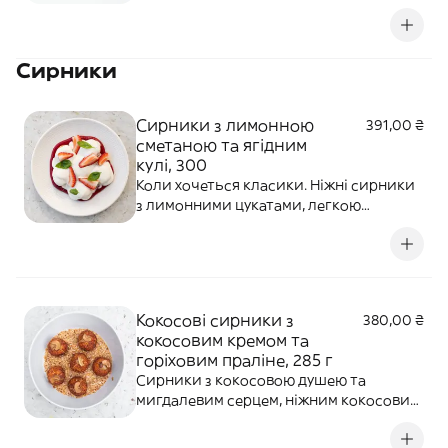
горіх, кокосова стружка, грецький
йогурт, запечені яблука, мед, кулі
полуниця-малина, полуниця. Алергени:
Сирники
горіхи, молочні продукти, глютен, мед.
Сирники з лимонною
391,00 ₴
сметаною та ягідним
кулі, 300
Коли хочеться класики. Ніжні сирники
з лимонними цукатами, легкою
лимонною сметаною, ягідним кулі та
свіжими ягодами. Витончена простота,
яка смакує у будь-яку пору дня.
Алергени: глютен, яйця, молочні
продукти, цитрусові.
Кокосові сирники з
380,00 ₴
кокосовим кремом та
горіховим праліне, 285 г
Сирники з кокосовою душею та
мигдалевим серцем, ніжним кокосовим
кремом та мигдалево-фундучним
праліне. Алергени: глютен, яйця,