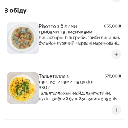
молочні продукти, мигдаль, фундук,
З обіду
цитрусові. *Всередині сирників цілий
мигдаль!
Різотто з білими
655,00 ₴
грибами та лисичками
Рис арборіо, білі гриби, гриби лисички,
бульйон курячий, червоні мариновані
бебі-перчики, жовті мариновані бебі-
перчики, петрушка, сир пармезан,
крем-сир, масло вершкове, трюфельна
олія, олія оливкова, спеції. Алергени:
молочні продукти.
Тальятелле з
578,00 ₴
лангустинами та цукіні,
330 г
Тальятелле хані-мейд, лангустини,
цукіні, рибний бульйон, оливкова олія,
вершкове масло, кріспі чилі, цибуля
шніт, петрушка чебрець, часник,
приправа хондаші, сіль. Алергени:
глютен, ракоподібні, риба, молочні
продукти, арахіс, соя, двоокис сірки.