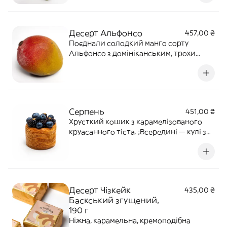
куштувати окремо або поєднувати.
Десерт Альфонсо
457,00 ₴
Поєднали солодкий манго сорту
Альфонсо з домініканським, трохи
кислішим. Додали кокосовий крем із
пюре свіжого кокоса та кокосовою
водою, та огорнули все у тонку капсулу
з молочного шоколаду.
Серпень
451,00 ₴
Хрусткий кошик з карамелізованого
круасанного тіста. ;Всередині — кулі з
ожини, легкий, кисленький крем юзу
збалансований кремом Grand Marnier,
заварний невагомий бісквіт,
прикрашений свіжою ожиною та
лохиною.
Десерт Чізкейк
435,00 ₴
Баскський згущений,
190 г
Ніжна, карамельна, кремоподібна