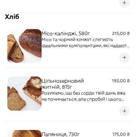
сир Гауда, кетчуп. Алергени: молочні
продукти.
Хліб
Місо-калінджі, 580г
215,00 ₴
Місо та чорний кунжут слугують
ідеальними компонентами, які надають
хлібу особливого смаку умамі. Тому
поєднання пасти з ферментованих
соєвих бобів, кмину зі злегка
кислуватою закваскою - компіляція
смаку наступного рівня.
Цільнозерновий
193,00 ₴
житній, 815г
Розуміємо, що без сордо твій день вже
не починається, але спробуй і цього
красеня, достойну конкуренцію
гарантуємо, а може й одразу любов.
Паляниця, 730г
175,00 ₴