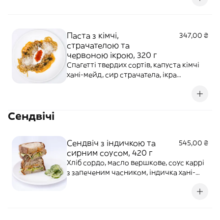
Страва гостра!
Паста з кімчі,
347,00 ₴
страчателою та
червоною ікрою, 320 г
Спагетті твердих сортів, капуста кімчі
хані-мейд, сир страчатела, ікра
червона, рибний бульйон, пармезан,
вершкове масло, оливкова олія,
приправа хондаші, копчена
Сендвічі
мальдонська сіль. Алергени: глютен,
кунжут, риба, молочні продукти.
Сендвіч з індичкою та
545,00 ₴
сирним соусом, 420 г
Хліб сордо, масло вершкове, соус каррі
з запеченим часником, індичка хані-
мейд, пармезан, бебі ромен, сирний
соус з паприкою, свіжий огірок, огірок
БіБі хані-мейд. Алергени: глютен,
молочні продукти, яйця, гірчиця