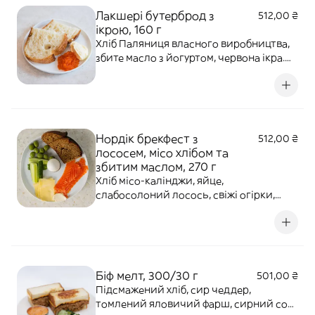
соя, арахіс, двоокис сірки, сульфіт,
Лакшері бутерброд з
512,00 ₴
ікрою, 160 г
Хліб Паляниця власного виробництва,
збите масло з йогуртом, червона ікра.
Алергени: глютен, риба, молочні
продукти.
Нордік брекфест з
512,00 ₴
лососем, місо хлібом та
збитим маслом, 270 г
Хліб місо-калінджи, яйце,
слабосолоний лосось, свіжі огірки,
збите вершкове масло з йогуртом, сир
гауда, оливки, мальдонська та
дрогобицька сіль. Алергени: глютен,
яйця, молочні продукти, риба, кунжут.
*Оливки містять кісточки!
Біф мелт, 300/30 г
501,00 ₴
Підсмажений хліб, сир чеддер,
томлений яловичий фарш, сирний соус