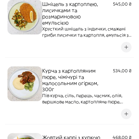
Шніцель з картоплею,
545,00 ₴
лисичками та
розмариновою
емульсією
Хрусткий шніцель з індички, смажені
гриби лисички та картопля, емульсія з
розмарину, олія петрушки, лимон.
Алергени: глютен, яйця, цитрусові.
Курча з картопляним
534,00 ₴
пюре, чімічурі та
малосольним огірком,
300г
Пів курча, сіль, перець, часник, олія,
вершкове масло, картопляне пюре,
вершки, соус чимічурі, аджика схуг,
огірок малосольний. Алергени:
молочні продукти, цитрусові.
Жовтий каррі з куркою
468,00 ₴