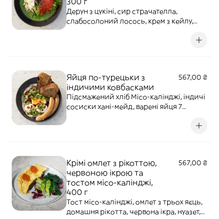
300 г
Дерун з цукіні, сир страчателла,
слабосолоний лосось, крем з кейлу,
свіжий огірок, редис, базилік, зелений
горошок, фенхель, стручкова квасоля,
мікс салату, оливкова олія, фреш
лимону, спеції. Алергени: глютен,
молочні продукти, риба.
Яйця по-турецьки з
567,00 ₴
індичими ковбасками
Підсмажений хліб Місо-калінджі, індичі
сосиски хані-мейд, варені яйця 7
хвилин, лабне, печений місо-баклажан,
смажений халумі, медові томати, кріспі
чілі, кінза, заатар, чилі олія. Алергени:
глютен, кунжут, яйця, молочні продукти,
соя, арахіс, двоокис сі
Крімі омлет з рікоттою,
567,00 ₴
червоною ікрою та
тостом місо-калінджі,
400 г
Тост місо-калінджі, омлет з трьох яєць,
домашня рікотта, червона ікра, нуазет,