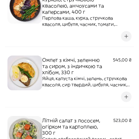
квасолею, анчоусами та
каперсами, 400 г
Перлова каша, курка, стручкова
квасоля, цибуля, часник, томати,
анчоуси, каперси, паста арабіата,
бульйон рибний, пармезан, оливки,
лимон, базилік, зелень, крем-сир, спеції,
оливкова олія, вершкове масло. Б —
42,45 г, Ж — 31,47 г, В — 57,68 г, 687,98 кка
Омлет з кімчі, зеленню
545,00 ₴
та сиром, з індичкою та
хлібом, 330 г
Яйця, капуста кімчі, зелень, стручкова
квасоля, сир твердий, цибуля, часник,
індичка філе, хліб, масло вершкове, сіль.
Б — 24,95 г, Ж — 25,77 г, В — 30,13 г, 453,62
ккал / 1 897,90 кДж
Літній салат з лососем,
523,00 ₴
огірком та картоплею,
300 г