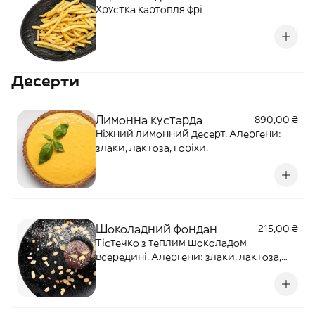
Хрустка картопля фрі
Десерти
Лимонна кустарда
890,00 ₴
Ніжний лимонний десерт. Алергени:
злаки, лактоза, горіхи.
Шоколадний фондан
215,00 ₴
Тістечко з теплим шоколадом
всередині. Алергени: злаки, лактоза,
яйця.