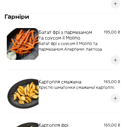
дарує насичений смак та ідеально
поєднується з рум’яною скоринкою
Гарніри
багета. Алергени: злаки, глютен. Може
містити яйця, сою, молоко, гірчицю,
кунжут
Батат фрі з пармезаном
195,00 ₴
та соусом il Molino
Батат фрі з соусом il Molino та
пармезаном.Алергени: лактоза
Картопля смажена
165,00 ₴
Хрусткі шматочки смаженої картоплі.
Картопля фрі
165,00 ₴