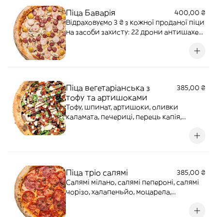
Алергени: злаки, лактоза.
Піца Баварія
400,00 ₴
Відраховуємо 3 ₴ з кожної проданої піци
на засоби захисту: 22 дрони антишахед
для 12-ї бригади "АЗОВ" НГУ Наша ціль:
500 000 ₴ Перетерті томати, моцарела,
мисливські та мюнхенські ковбаски,
гірчиця, свіжі печериці. Алергени:
злаки, лактоза, гірчиця.
Піца вегетаріанська з
385,00 ₴
тофу та артишоками
Тофу, шпинат, артишоки, оливки
каламата, печериці, перець капія,
бальзамік, соус маринара Алергени:
глютен, соєві боби
Піца тріо салямі
385,00 ₴
Салямі мілано, салямі пепероні, салямі
чорізо, халапеньйо, моцарела,
пармезан, соус на піцу, трюфельний
медАлергени: глютен, лактоза, мед