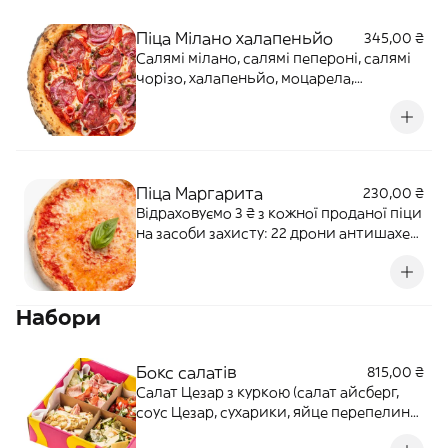
Піца Мілано халапеньйо
345,00 ₴
Cалямі мілано, салямі пепероні, салямі
чорізо, халапеньйо, моцарела,
пармезан, соус на піцу, трюфельний
медАлергени: глютен, лактоза, мед
Піца Маргарита
230,00 ₴
Відраховуємо 3 ₴ з кожної проданої піци
на засоби захисту: 22 дрони антишахед
для 12-ї бригади "АЗОВ" НГУ Наша ціль:
500 000 ₴ Перетерті томати, моцарела,
базилік. Алергени: злаки, лактоза.
Набори
Бокс салатів
815,00 ₴
Салат Цезар з куркою (салат айсберг,
соус Цезар, сухарики, яйце перепелине,
мінітомати, куряче філе, пармезан)