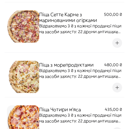
Алергени: злаки, лактоза, риба.
Піца Сетте Карне з
500,00 ₴
маринованими огірками
Відраховуємо 3 ₴ з кожної проданої піци
на засоби захисту: 22 дрони антишахед
для 12-ї бригади "АЗОВ" НГУ Наша ціль:
500 000 ₴ 7 видів мʼяса: мисливські та
мюнхенські ковбаски, салямі мілано,
салямі пепероні, прошуто кото, бекон,
куряче філе, моцаре
Піца з морепродуктами
480,00 ₴
Відраховуємо 3 ₴ з кожної проданої піци
на засоби захисту: 22 дрони антишахед
для 12-ї бригади "АЗОВ" НГУ Наша ціль:
500 000 ₴ Моцарела, креветки,
кальмари, мідії, гребінці, маринована
синя цибуля, трюфельна олія та
трюфельний соус. Алергени: глют
Піца Чотири м'яса
435,00 ₴
Відраховуємо 3 ₴ з кожної проданої піци
на засоби захисту: 22 дрони антишахед
для 12-ї бригади "АЗОВ" НГУ Наша ціль: