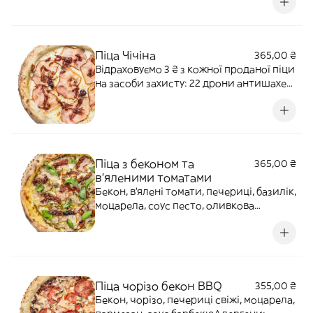
Піца Чічіна
365,00 ₴
Відраховуємо 3 ₴ з кожної проданої піци
на засоби захисту: 22 дрони антишахед
для 12-ї бригади "АЗОВ" НГУ Наша ціль:
500 000 ₴ Бекон, моцарела,
карамелізована цибуля, вершки та
часникова олія. Алергени: злаки,
лактоза, цибуля, часник
Піца з беконом та
365,00 ₴
в’яленими томатами
Бекон, в’ялені томати, печериці, базилік,
моцарела, соус песто, оливкова
оліяАлергени: глютен, лактоза, горіхи,
часник
Піца чорізо бекон BBQ
355,00 ₴
Бекон, чорізо, печериці свіжі, моцарела,