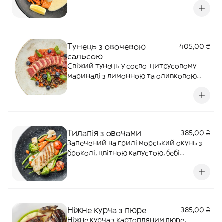
лайм, вершки, домашнє біле вино
Тунець з овочевою
405,00 ₴
сальсою
Свіжий тунець у соєво-цитрусовому
маринаді з лимонною та оливковою
олією, імбиром і чорним перцем.
Подається з перцем капія,
маринованою цибулею, каламатою,
каперсами, лохиною, маринованим
грейпфрутом і базиліком.Алергени:
Тилапія з овочами
385,00 ₴
риба, соя, цибуля, глютен
Запечений на грилі морський окунь з
броколі, цвітною капустою, бебі
морквою, мінітоматами, спаржевою
квасолею та вершковим соусом.
Алергени: боби, томати, лактоза,
морепродукти
Ніжне курча з пюре
385,00 ₴
Ніжне курча з картопляним пюре,