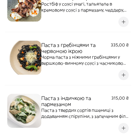
Ростбіф у соусі унагі, тальятеле в
кремовому соусі з пармезану, чеддеру,
горгонзоли та моцарели. Алергени:
глютен, лактоза, яйця.
Паста з гребінцями та
335,00 ₴
червоною ікрою
Чорна паста з ніжними гребінцями у
вершково-винному соусі з часниковою
олією, імбиром і пармезаном.
Доповнюється базиліком та червоною
ікрою. Алергени: глютен, риба,
молюски, лактоза, часник
Паста з індичкою та
315,00 ₴
пармезаном
Паста з твердих сортів пшениці з
додаванням спіруліни, з запеченим філе
індички та пармезаном під вершковим
соусом. Алергени: злаки, лактоза, яйця,
соєві боби, молюски.