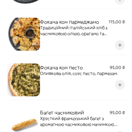
Фокача кон пармеджано
115,00 ₴
Традиційний італійський хліб з
часниковою олією, орегано та
пармезаном. Подається з соусом
грецьким.Алергени: злаки, лактоза
Фокача кон песто
95,00 ₴
Оливкова олія, соус песто, пармезан.
Багет часниковий
95,00 ₴
Хрусткий французький багет з
ароматною часниковою начинкою.
Ніжна суміш масла і спецій у середині