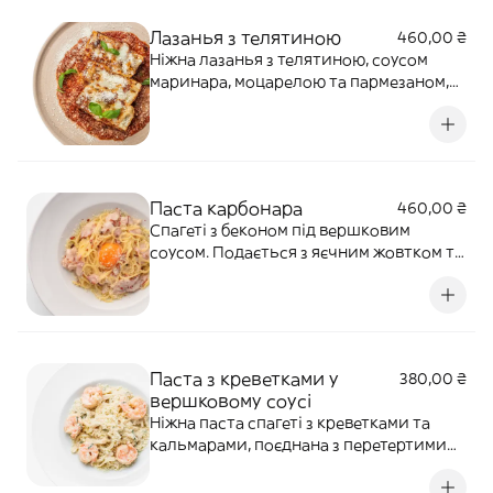
Лазанья з телятиною
460,00 ₴
Ніжна лазанья з телятиною, соусом
маринара, моцарелою та пармезаном,
доповнена свіжим базиліком. Алергени:
глютен, лактоза, яйця
Паста карбонара
460,00 ₴
Спагеті з беконом під вершковим
соусом. Подається з яєчним жовтком та
пармезаном. Алергени: злаки, лактоза,
яйця.
Паста з креветками у
380,00 ₴
вершковому соусі
Ніжна паста спагеті з креветками та
кальмарами, поєднана з перетертими
томатами, часником, пармезаном та
вершковим соусом. На вибір гостя