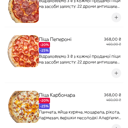
Відраховуємо 3 ₴ з кожної проданої піци
на засоби захисту: 22 дрони антишахед
для 12-ї бригади "АЗОВ" НГУ Наша ціль:
500 000 ₴ Перетерті томати, моцарела,
пармезан, салямі Мілано. Алергени:
злаки, лактоза.
Піца Пепероні
368,00 ₴
460,00 ₴
-20%
-25%
Відраховуємо 3 ₴ з кожної проданої піци
на засоби захисту: 22 дрони антишахед
для 12-ї бригади "АЗОВ" НГУ Наша ціль:
500 000 ₴ Перетерті томати, моцарела,
пармезан, салямі пікантна пепероні.
Алергени: злаки, лактоза.
Піца Карбонара
368,00 ₴
460,00 ₴
-20%
-25%
Панчета, яйце куряче, моцарела, рікота,
пармезан, вершки несолодкі Алергени:
глютен, яйця, лактоза