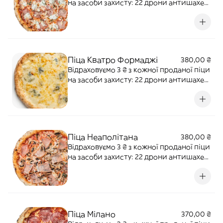
на засоби захисту: 22 дрони антишахед
для 12-ї бригади "АЗОВ" НГУ Наша ціль:
500 000 ₴ Перетерті томати, моцарела,
рикота, прошуто кото, орегано, базилік
та мигдалеві пластівці. Алергени:
злаки, лактоза, горіх
Піца Кватро Формаджі
380,00 ₴
Відраховуємо 3 ₴ з кожної проданої піци
на засоби захисту: 22 дрони антишахед
для 12-ї бригади "АЗОВ" НГУ Наша ціль:
500 000 ₴ Моцарела, горгонзола,
пармезан, проволоне. Алергени: злаки,
лактоза.
Піца Неаполітана
380,00 ₴
Відраховуємо 3 ₴ з кожної проданої піци
на засоби захисту: 22 дрони антишахед
для 12-ї бригади "АЗОВ" НГУ Наша ціль:
500 000 ₴ Перетерті томати, моцарела,
прошуто кото, свіжі печериці, базилік,
оливкова олія. Алергени: злаки,
лактоза.
Піца Мілано
370,00 ₴