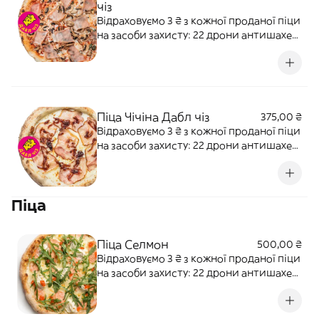
чіз
Відраховуємо 3 ₴ з кожної проданої піци
на засоби захисту: 22 дрони антишахед
для 12-ї бригади "АЗОВ" НГУ Наша ціль:
500 000 ₴ Перетерті томати, моцарела,
прошуто кото, свіжі печериці, базилік,
оливкова олія. Алергени: злаки,
лактоза.
Піца Чічіна Дабл чіз
375,00 ₴
Відраховуємо 3 ₴ з кожної проданої піци
на засоби захисту: 22 дрони антишахед
для 12-ї бригади "АЗОВ" НГУ Наша ціль:
500 000 ₴ Бекон, моцарела,
карамелізована цибуля, вершки та
Піца
часникова олія. Алергени: злаки,
лактоза, цибуля, часник
Піца Селмон
500,00 ₴
Відраховуємо 3 ₴ з кожної проданої піци
на засоби захисту: 22 дрони антишахед
для 12-ї бригади "АЗОВ" НГУ Наша ціль:
500 000 ₴ Лосось, моцарела, рікота,
пармезан, червона ікра, рукола.