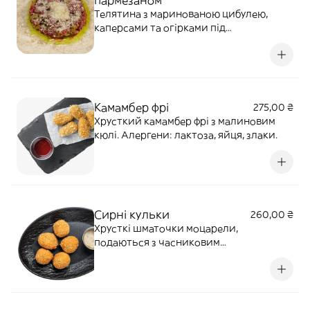
пармезаном
Телятина з маринованою цибулею,
каперсами та огірками під
пармезановою крихтою. Подається з
перепелиним яйцем, соєвим соусом та
кунжутною олією.Алергени: лактоза,
яйця, кунжут.
Камамбер фрі
275,00 ₴
Хрусткий камамбер фрі з малиновим
кюлі. Алергени: лактоза, яйця, злаки.
Сирні кульки
260,00 ₴
Хрусткі шматочки моцарели,
подаються з часниковим
соусом.Алергени: злаки, лактоза, яйця.