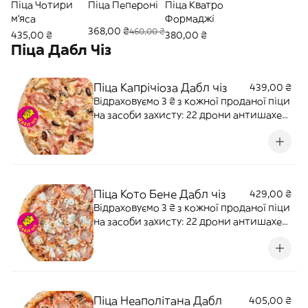
Піца Чотири
Піца Пепероні
Піца Кватро
м'яса
Формаджі
368,00 ₴
460,00 ₴
435,00 ₴
380,00 ₴
Піца Дабл Чіз
Піца Капрічіоза Дабл чіз
439,00 ₴
Відраховуємо 3 ₴ з кожної проданої піци
на засоби захисту: 22 дрони антишахед
для 12-ї бригади "АЗОВ" НГУ Наша ціль:
500 000 ₴ Перетерті томати,
артишоки, прошуто кото, оливки
каламата, свіжі печериці, моцарела.
Алергени: злаки, лактоза.
Піца Кото Бене Дабл чіз
429,00 ₴
Відраховуємо 3 ₴ з кожної проданої піци
на засоби захисту: 22 дрони антишахед
для 12-ї бригади "АЗОВ" НГУ Наша ціль:
500 000 ₴ Перетерті томати, моцарела,
рикота, прошуто кото, орегано, базилік
та мигдалеві пластівці. Алергени:
злаки, лактоза, горі
Піца Неаполітана Дабл
405,00 ₴