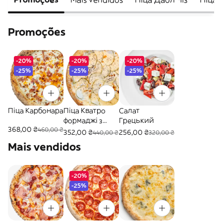
Promoções
-20%
-20%
-20%
-25%
-25%
-25%
Піца Карбонара
Піца Кватро
Салат
формаджі з
Грецький
368,00 ₴
460,00 ₴
грушею
352,00 ₴
256,00 ₴
440,00 ₴
320,00 ₴
Mais vendidos
-20%
-25%