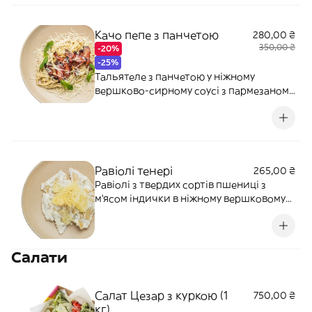
Качо пепе з панчетою
280,00 ₴
350,00 ₴
-20%
-25%
Тальятеле з панчетою у ніжному
вершково-сирному соусі з пармезаном і
свіжомеленим перцем, доповнене
базиліком. Алергени: глютен, лактоза
Равіолі тенері
265,00 ₴
Равіолі з твердих сортів пшениці з
м’ясом індички в ніжному вершковому
соусі з каперсами. Прикрашаються
чіпсом пармезану. Алергени: злаки,
лактоза, яйця.
Салати
Салат Цезар з куркою (1
750,00 ₴
кг)