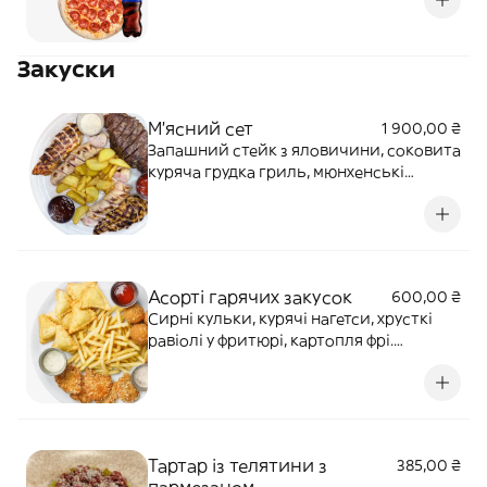
Закуски
М'ясний сет
1 900,00 ₴
Запашний стейк з яловичини, соковита
куряча грудка гриль, мюнхенські
ковбаски гриль. Подаємо зі смаженою
картоплею, соусом BBQ, кетчупом та
часниковим соусом.
Асорті гарячих закусок
600,00 ₴
Сирні кульки, курячі нагетси, хрусткі
равіолі у фритюрі, картопля фрі.
Подається з трьома видами соусів:
часниковий, кетчуп, Цезар. Алергени:
лактоза, злаки, риба, яйця.
Тартар із телятини з
385,00 ₴