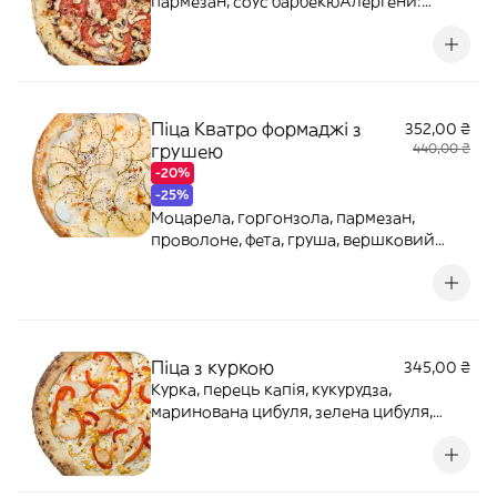
пармезан, соус барбекюАлергени:
глютен, лактоза
Піца Кватро формаджі з
352,00 ₴
грушею
440,00 ₴
-20%
-25%
Моцарела, горгонзола, пармезан,
проволоне, фета, груша, вершковий
соус Алергени: глютен, лактоза
Піца з куркою
345,00 ₴
Курка, перець капія, кукурудза,
маринована цибуля, зелена цибуля,
моцарела, вершки несолодкіАлергени:
глютен, лактоза, цибуля