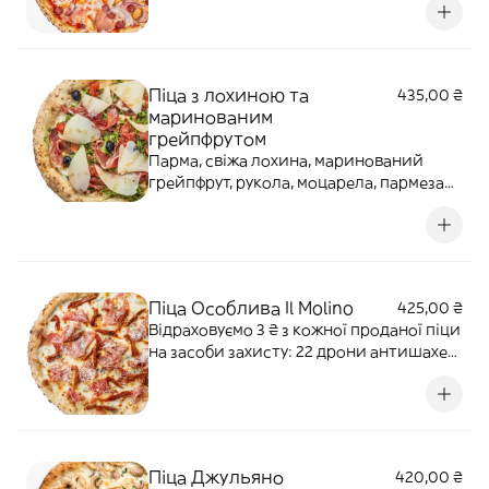
500 000 ₴ Перетерті томати, моцарела,
бекон, маринована синя цибуля, куряче
філе су-від, мисливські ковбаски,
прошуто кото. Алерген
Піца з лохиною та
435,00 ₴
маринованим
грейпфрутом
Парма, свіжа лохина, маринований
грейпфрут, рукола, моцарела, пармезан,
вершки несолодкі, соус на зелений
салат Алергени: глютен, лактоза
Піца Особлива Il Molino
425,00 ₴
Відраховуємо 3 ₴ з кожної проданої піци
на засоби захисту: 22 дрони антишахед
для 12-ї бригади "АЗОВ" НГУ Наша ціль:
500 000 ₴ Моцарела, проволоне,
горгонзола, пармезан, в'ялені томати,
парма. Алергени: глютен, лактоза.
Піца Джульяно
420,00 ₴