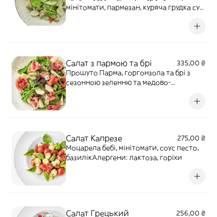
мінітомати, пармезан, куряча грудка су-
від, часникові сухарики під соусом
Цезар. Алергени: глютен, лактоза, яйця,
часник
Салат з пармою та брі
335,00 ₴
Прошуто Парма, горгонзола та брі з
сезонною зеленню та медово-
гірчичним соусом. Алергени: лактоза,
гірчиця
Салат Капрезе
275,00 ₴
Моцарела бебі, мінітомати, соус песто,
базилікАлергени: лактоза, горіхи
Салат Грецький
256,00 ₴