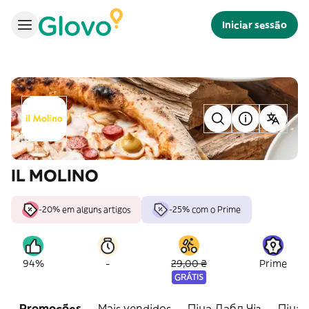
Iniciar sessão
IL MOLINO
-20% em alguns artigos
-25% com o Prime
-
94%
29,00 ₴
Prime
GRÁTIS
Promoções
Mais vendidos
Піца Дабл Чіз
Піца