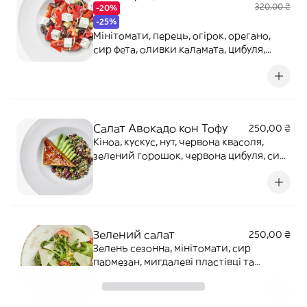
320,00 ₴
-20%
-25%
Мінітомати, перець, огірок, орегано,
сир фета, оливки каламата, цибуля,
оливковий соус Алергени: лактоза,
соєві боби
Салат Авокадо кон Тофу
250,00 ₴
Кіноа, кускус, нут, червона квасоля,
зелений горошок, червона цибуля, сир
тофу глазурований в соусі унагі,
авокадо, кунжут. Заправляється
цитрусово-кунжутним соусом.
Алергени: злаки, соєві боби, цитрус,
кунжут
Зелений салат
250,00 ₴
Зелень сезонна, мінітомати, сир
пармезан, мигдалеві пластівці та
оливково-бальзамічний соус.
Алергени: лактоза, горіхи, мед.