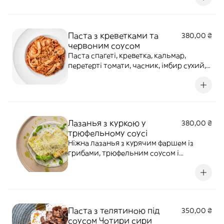
можна зробити гострою або негострою
Алергени: лактоза, часник, соя, імбир.
Паста з креветками та
380,00 ₴
червоним соусом
Паста спагеті, креветка, кальмар,
перетерті томати, часник, імбир сухий,
соус Шрірача, пармезан
Лазанья з куркою у
380,00 ₴
трюфельному соусі
Ніжна лазанья з курячим фаршем із
грибами, трюфельним соусом і
пармезаном, доповнена базиліком та
зеленою олією. Алергени: глютен,
лактоза
Паста з телятиною під
350,00 ₴
соусом Чотири сири