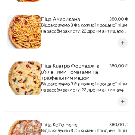
Піца Американа
380,00 ₴
Відраховуємо 3 ₴ з кожної проданої піци
на засоби захисту: 22 дрони антишахед
для 12-ї бригади "АЗОВ" НГУ Наша ціль:
500 000 ₴ Перетерті томати, моцарела,
кукурудза, ковбаски, картопля фрі.
Алергени: злаки, лактоза.
Піца Кватро Формаджі з
380,00 ₴
в'яленими томатами та
трюфельним медом
Відраховуємо 3 ₴ з кожної проданої піци
на засоби захисту: 22 дрони антишахед
для 12-ї бригади "АЗОВ" НГУ Наша ціль:
500 000 ₴ Моцарела, горгонзола,
пармезан, проволоне, в'ялені томати,
трюфельний мед
Піца Кото Бене
380,00 ₴
Відраховуємо 3 ₴ з кожної проданої піци