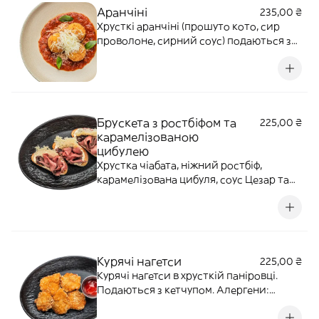
Аранчіні
235,00 ₴
Хрусткі аранчіні (прошуто кото, сир
проволоне, сирний соус) подаються з
соусом маринара, пармезаном і свіжим
базиліком. Алергени: глютен, лактоза
Брускета з ростбіфом та
225,00 ₴
карамелізованою
цибулею
Хрустка чіабата, ніжний ростбіф,
карамелізована цибуля, соус Цезар та
чіпси пармезану. Алергени: злаки,
лактоза
Курячі нагетси
225,00 ₴
Курячі нагетси в хрусткій паніровці.
Подаються з кетчупом. Алергени:
злаки, яйця.