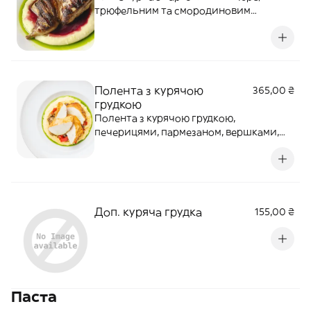
трюфельним та смородиновим
соусом.Алергени: лактоза
Полента з курячою
365,00 ₴
грудкою
Полента з курячою грудкою,
печерицями, пармезаном, вершками,
перцем капія та зеленою олією.
Алергени: лактоза, цибуля, часник
Доп. куряча грудка
155,00 ₴
Паста