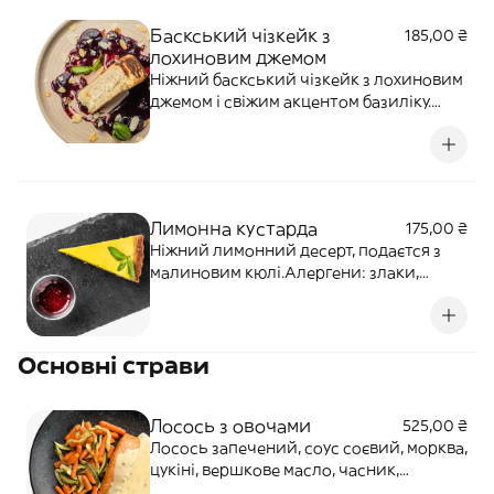
Баскський чізкейк з
185,00 ₴
лохиновим джемом
Ніжний баскський чізкейк з лохиновим
джемом і свіжим акцентом базиліку.
Доповнюється мигдалевими
пластівцями. Алергени: лактоза, яйця,
горіхи
Лимонна кустарда
175,00 ₴
Ніжний лимонний десерт, подаєтся з
малиновим кюлі.Алергени: злаки,
лактоза, горіхи
Основні страви
Лосось з овочами
525,00 ₴
Лосось запечений, соус соєвий, морква,
цукіні, вершкове масло, часник,
естрагон, розмарин, орегано, лимон,