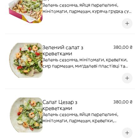
Зелень сезонна, яйця перепелині,
мінітомати, пармезан, куряча грудка су-
від, часникові сухарики під соусом
Цезар. Алергени: глютен, лактоза, яйця,
часник
Зелений салат з
380,00 ₴
креветками
Зелень сезонна, мінітомати, креветки,
сир пармезан, мигдалеві пластівці та
оливково-бальзамічний соус.
Алергени: горіхи, лактоза, ракоподібні,
мед.
Салат Цезар з
380,00 ₴
креветками
Зелень сезонна, яйця перепелині,
мінітомати, пармезан, креветки,
часникові сухарики під соусом Цезар.
Алергени: глютен, лактоза, ракоподібні,
яйця, часник