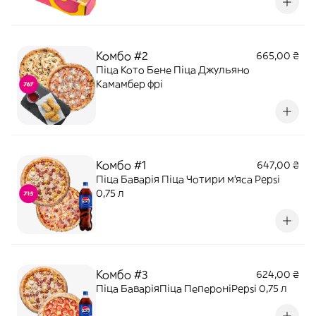
Салат Капрезе (бебі моцарела,
мінітомати, соус песто, базилік, олія
оливкова) Салат з пармою та брі
(прошуто Парма, горгонзола та брі з
Комбо #2
665,00 ₴
сезон
Піца Кото Бене Піца Джульяно
Камамбер фрі
Комбо #1
647,00 ₴
Піца Баварія Піца Чотири м'яса Pepsi
0,75 л
Комбо #3
624,00 ₴
Піца БаваріяПіца ПепероніPepsi 0,75 л