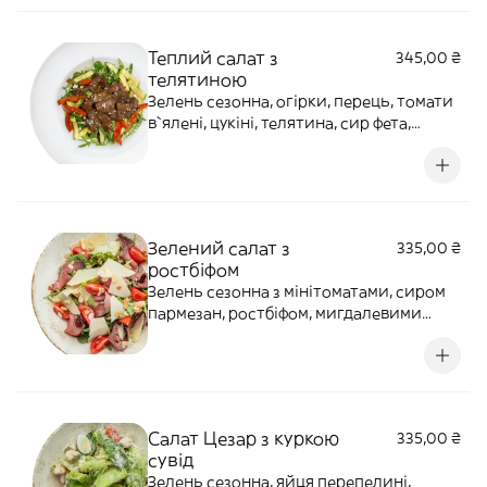
Теплий салат з
345,00 ₴
телятиною
Зелень сезонна, огірки, перець, томати
в`ялені, цукіні, телятина, сир фета,
кунжутний соус, прикрашається
кунжутом.Алергени: лактоза, кунжут.
Зелений салат з
335,00 ₴
ростбіфом
Зелень сезонна з мінітоматами, сиром
пармезан, ростбіфом, мигдалевими
пластівцями та оливково-
бальзамічним соусом.Алергени:
лактоза, горіхи, мед
Салат Цезар з куркою
335,00 ₴
сувід
Зелень сезонна, яйця перепелині,