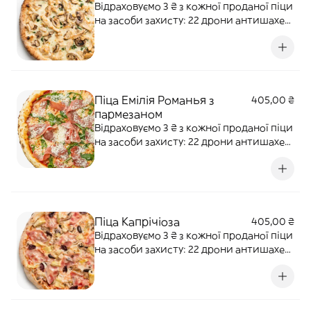
Відраховуємо 3 ₴ з кожної проданої піци
на засоби захисту: 22 дрони антишахед
для 12-ї бригади "АЗОВ" НГУ Наша ціль:
500 000 ₴ Моцарела, куряче філе, свіжі
печериці, вершки, петрушка. Алергени:
злаки, лактоза.
Піца Емілія Романья з
405,00 ₴
пармезаном
Відраховуємо 3 ₴ з кожної проданої піци
на засоби захисту: 22 дрони антишахед
для 12-ї бригади "АЗОВ" НГУ Наша ціль:
500 000 ₴ Моцарела, пармська шинка,
рукола, пармезан. Алергени: злаки,
лактоза.
Піца Капрічіоза
405,00 ₴
Відраховуємо 3 ₴ з кожної проданої піци
на засоби захисту: 22 дрони антишахед
для 12-ї бригади "АЗОВ" НГУ Наша ціль:
500 000 ₴ Перетерті томати,
артишоки, прошуто кото, оливки
каламата, свіжі печериці, моцарела.