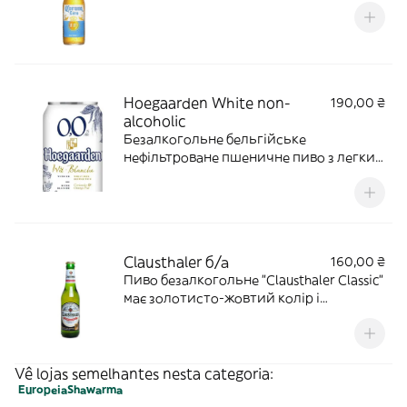
Hoegaarden White non-
190,00 ₴
alcoholic
Безалкогольне бельгійське
нефільтроване пшеничне пиво з легким
освіжаючим смаком, цитрусовими
нотами апельсинової цедри та
пряними відтінками коріандру.
Clausthaler б/а
160,00 ₴
Пиво безалкогольне "Clausthaler Classic"
має золотисто-жовтий колір і
натуральний смак класичного пива.
330мл.
Vê lojas semelhantes nesta categoria:
Europeia
Shawarma