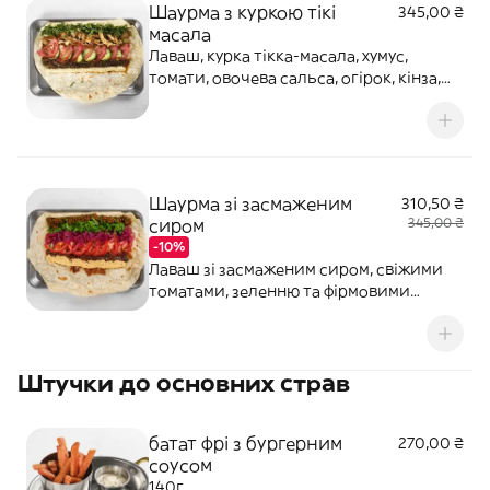
Шаурма з куркою тікі
345,00 ₴
масала
Лаваш, курка тікка-масала, хумус,
томати, овочева сальса, огірок, кінза,
петрушка, соус понзу, білий соус,
горіхова тхіна. 360г.
Шаурма зі засмаженим
310,50 ₴
сиром
345,00 ₴
-10%
Лаваш зі засмаженим сиром, свіжими
томатами, зеленню та фірмовими
соусами. 320г.
Штучки до основних страв
батат фрі з бургерним
270,00 ₴
соусом
140г.