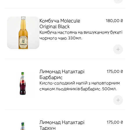
Комбуча Molecule
180,00 ₴
Original Black
Комбуча настояна на вишуканому букеті
чорного чаю. 330мл.
Лимонад Натахтарі
175,00 ₴
Барбарис
Кисло-солодкий напій з неповторним
смаком льодяників барбарис. 500мл.
Лимонад Натахтарі
175,00 ₴
Тархун