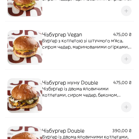
цибулею, кетчупом і американською
гірчицею. 320 г.
Чізбургер Vegan
475,00 ₴
Бургер з котлетою зі штучного м'яса,
сиром чедер, маринованими огірками,
ріпчастою цибулею, копченим
халапеньйо, хрусткою смаженою
цибулею, кетчупом, американською
гірчицею та сирним соусом у молочній
булочці. 260 г.
Чізбургер нуну Double
475,00 ₴
Чізбургер із двома яловичими
котлетами, сиром чедер, беконом,
цибулевим джемом, маринованими
огірками, ріпчастою цибулею, соусом
чіпотле та сирним соусом у молочній
булочці. 310 г.
Чізбургер Double
390,00 ₴
Бургер із двома яловичими котлетами,