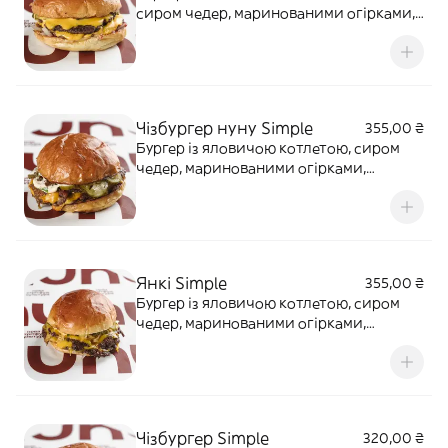
сиром чедер, маринованими огірками,
цибулею, кетчупом і американською
гірчицею. 260 г.
Чізбургер нуну Simple
355,00 ₴
Бургер із яловичою котлетою, сиром
чедер, маринованими огірками,
цибулею, кетчупом і американською
гірчицею. 260 г.
Янкі Simple
355,00 ₴
Бургер із яловичою котлетою, сиром
чедер, маринованими огірками,
ріпчастою цибулею, копченим
халапеньйо, хрусткою смаженою
цибулею, кетчупом, американською
гірчицею та сирним соусом у молочній
булочці. 270 г.
Чізбургер Simple
320,00 ₴