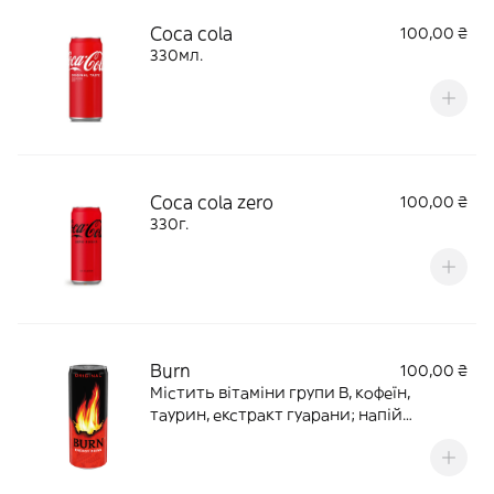
Coca cola
100,00 ₴
330мл.
Coca cola zero
100,00 ₴
330г.
Burn
100,00 ₴
Містить вітаміни групи B, кофеїн,
таурин, екстракт гуарани; напій
збільшує заряд бадьорості та надає
необхідну енергію. 250 мл