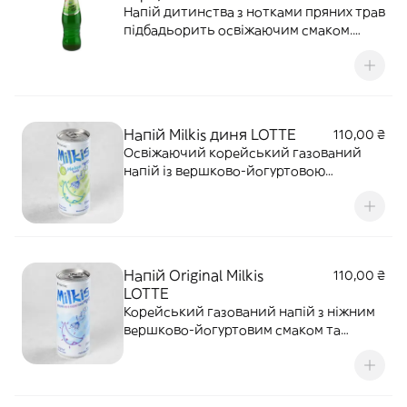
Напій дитинства з нотками пряних трав
підбадьорить освіжаючим смаком.
500мл.
Напій Milkis диня LOTTE
110,00 ₴
Освіжаючий корейський газований
напій із вершково-йогуртовою
основою та солодким смаком стиглої
дині
Напій Original Milkis
110,00 ₴
LOTTE
Корейський газований напій з ніжним
вершково-йогуртовим смаком та
легкою солодкістю