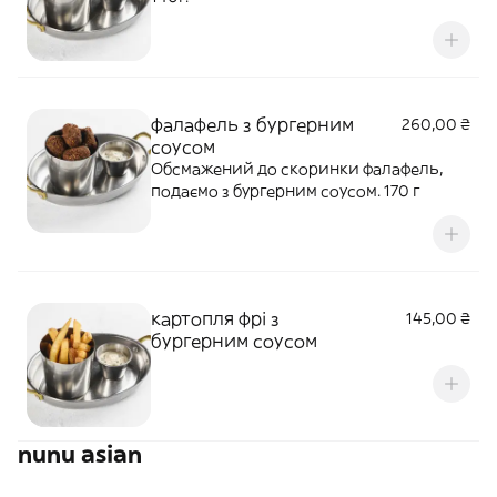
фалафель з бургерним
260,00 ₴
соусом
Обсмажений до скоринки фалафель,
подаємо з бургерним соусом. 170 г
картопля фрі з
145,00 ₴
бургерним соусом
nunu asian