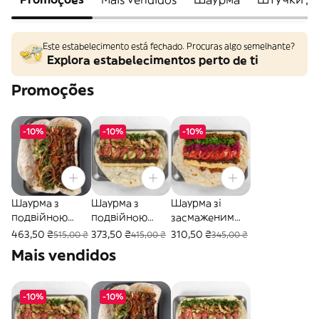
Este estabelecimento está fechado. Procuras algo semelhante?
Explora estabelecimentos perto de ti
Promoções
-10%
-10%
-10%
Шаурма з
Шаурма з
Шаурма зі
подвійною
подвійною
засмаженим
яловичиною
куркою тікі
сиром
463,50 ₴
373,50 ₴
310,50 ₴
515,00 ₴
415,00 ₴
345,00 ₴
масала
Mais vendidos
-10%
-10%