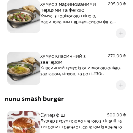
хумус з маринованими
295,00 ₴
перцями та фетою
Хумус із горіховою тхіною,
маринованим перцем, сиром фета,
зеленню та спеціями. Подаємо з роті.
240 г.
хумус класичний з
270,00 ₴
заатаром
Класичний хумус із оливковою олією,
заатаром, кінзою та роті. 230г.
nunu smash burger
Супер фіш
500,00 ₴
Бургер з хрумкою котлетою з тілапії та
тигрових креветок, салатом із креветок
та овочів і соусом чіпотле. 240 г.