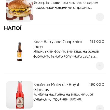
Бургер із яловичою котлетою, сиром
чедер, маринованими огірками,
цибулею, кетчупом і американською
гірчицею. 210 г.
НАПОЇ
Квас Barryland Спарклінг
195,00 ₴
юдзу
Японський фруктовий квас на основі
ферментованого яблучного сусла з
мацерованими плодами юдзу.
Комбуча Molecule Royal
190,00 ₴
Gibiscus
Комбуча настояна на вищому сорті
суданськоі троянди. 330мл.