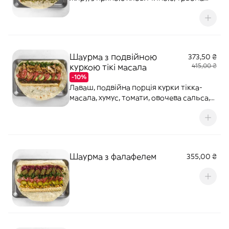
видами цибулі: золотистою смаженою,
пікантною маринованою та хрусткою
криспі; чимічурі з цибулі та кореня
селери, томатами та зеленню, горіхами,
насінням та майонезом з селери. 370г.
Шаурма з подвійною
373,50 ₴
куркою тікі масала
415,00 ₴
-10%
Лаваш, подвійна порція курки тікка-
масала, хумус, томати, овочева сальса,
огірок, кінза, петрушка, білий соус,
горіхова тхіна. 410 г.
Шаурма з фалафелем
355,00 ₴