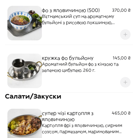
фо з яловичиною (500)
370,00 ₴
В'єтнамський суп на ароматному
бульйоні з рисовою локшиною,
яловичиною, зеленню та маринованим
часником. 500 г.
кружка фо бульйону
145,00 ₴
Ароматний бульйон фо з кінзою та
зеленою цибулею. 260 г.
Салати/Закуски
супер чізі картопля з
465,00 ₴
яловичиною
Картопля фрі з яловичиною, сирним
соусом, пармезаном, маринованим
огірком, соусом хойсин та спеціями.