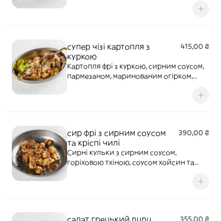
260 г.
супер чізі картопля з
415,00 ₴
куркою
Картопля фрі з куркою, сирним соусом,
пармезаном, маринованим огірком,
соусом хойсин та спеціями. 260 г.
сир фрі з сирним соусом
390,00 ₴
та кріспі чилі
Сирні кульки з сирним соусом,
горіховою тхіною, соусом хойсин та
кріспі чилі. 250 г.
салат грецький nunu
355,00 ₴