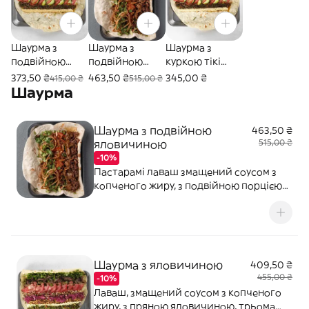
Шаурма з
Шаурма з
Шаурма з
подвійною
подвійною
куркою тікі
куркою тікі
яловичиною
масала
373,50 ₴
463,50 ₴
345,00 ₴
415,00 ₴
515,00 ₴
масала
Шаурма
Шаурма з подвійною
463,50 ₴
яловичиною
515,00 ₴
-10%
Пастарамі лаваш змащений соусом з
копченого жиру, з подвійною порцією
пряної яловичиною, з різною цибулею,
чимічурі, томатами та зеленю. 420г.
Шаурма з яловичиною
409,50 ₴
455,00 ₴
-10%
Лаваш, змащений соусом з копченого
жиру, з пряною яловичиною, трьома