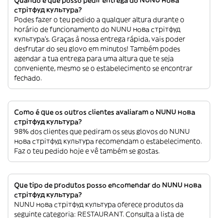
Quando é que posso pedir entrega do NUNU нова
стрітфуд культура?
Podes fazer o teu pedido a qualquer altura durante o
horário de funcionamento do NUNU нова стрітфуд
культура’s. Graças à nossa entrega rápida, vais poder
desfrutar do seu glovo em minutos! Também podes
agendar a tua entrega para uma altura que te seja
conveniente, mesmo se o estabelecimento se encontrar
fechado.
Como é que os outros clientes avaliaram o NUNU нова
стрітфуд культура?
98% dos clientes que pediram os seus glovos do NUNU
нова стрітфуд культура recomendam o estabelecimento.
Faz o teu pedido hoje e vê também se gostas.
Que tipo de produtos posso encomendar do NUNU нова
стрітфуд культура?
NUNU нова стрітфуд культура oferece produtos da
seguinte categoria: RESTAURANT. Consulta a lista de