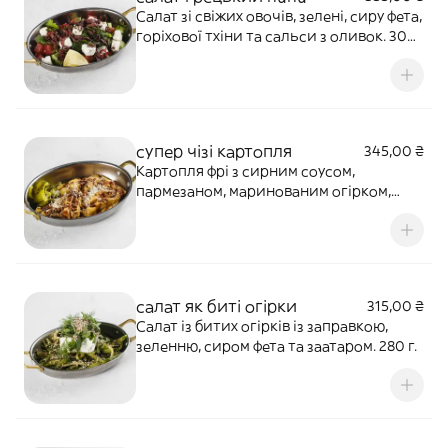
Салат зі свіжих овочів, зелені, сиру фета,
горіхової тхіни та сальси з оливок. 300
г.
супер чізі картопля
345,00 ₴
Картопля фрі з сирним соусом,
пармезаном, маринованим огірком,
соусом хойсин та спеціями. 200 г.
салат як биті огірки
315,00 ₴
Салат із битих огірків із заправкою,
зеленню, сиром фета та заатаром. 280 г.