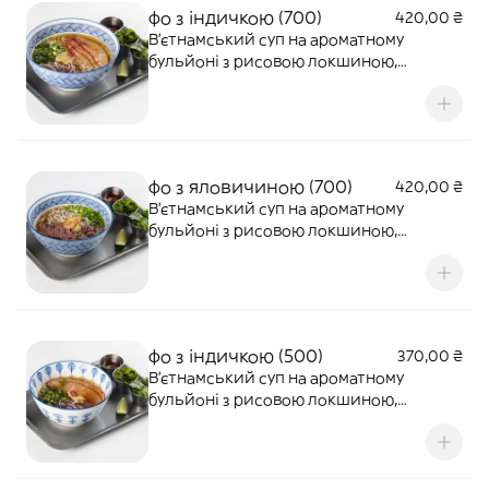
фо з індичкою (700)
420,00 ₴
В'єтнамський суп на ароматному
бульйоні з рисовою локшиною,
пастрамі з індички, зеленню та
маринованим часником. 700 г.
фо з яловичиною (700)
420,00 ₴
В'єтнамський суп на ароматному
бульйоні з рисовою локшиною,
яловичиною, зеленню та маринованим
часником. 700 г.
фо з індичкою (500)
370,00 ₴
В'єтнамський суп на ароматному
бульйоні з рисовою локшиною,
пастрамі з індички, зеленню та
маринованим часником. 500 г.