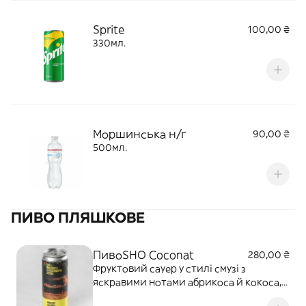
Sprite
100,00 ₴
330мл.
Моршинська н/г
90,00 ₴
500мл.
ПИВО ПЛЯШКОВЕ
ПивоSHO Coconat
280,00 ₴
Фруктовий сауер у стилі смузі з
яскравими нотами абрикоса й кокоса,
кремовою текстурою та м’якою