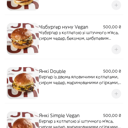
Чізбургер нуну Vegan
500,00 ₴
Чізбургер з котлетою зі штучного м'яса,
сиром чедер, беконом, цибулевим
джемом, маринованими огірками,
ріпчастою цибулею, соусом чіпотле та
сирним соусом у молочній булочці. 310
г.
Янкі Double
500,00 ₴
Бургер із двома яловичими котлетами,
сиром чедер, маринованими огірками,
ріпчастою цибулею, копченим
халапеньйо, хрусткою смаженою
цибулею, кетчупом, американською
гірчицею та сирним соусом у молочній
булочці. 320 г.
Янкі Simple Vegan
500,00 ₴
Бургер з котлетою зі штучного м'яса,
сиром чедер, маринованими огірками,