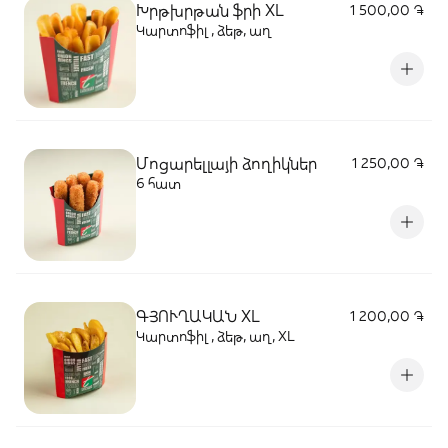
Խրթխրթան ֆրի XL
1 500,00 ֏
Կարտոֆիլ , ձեթ, աղ
Մոցարելլայի ձողիկներ
1 250,00 ֏
6 հատ
ԳՅՈՒՂԱԿԱՆ XL
1 200,00 ֏
Կարտոֆիլ , ձեթ, աղ, XL