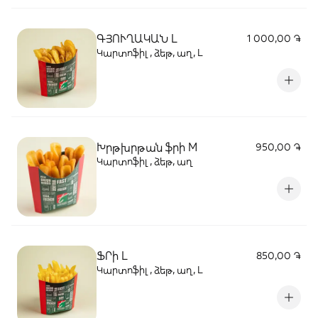
ԳՅՈՒՂԱԿԱՆ L
1 000,00 ֏
Կարտոֆիլ , ձեթ, աղ, L
Խրթխրթան ֆրի M
950,00 ֏
Կարտոֆիլ , ձեթ, աղ
ՖՐի L
850,00 ֏
Կարտոֆիլ , ձեթ, աղ, L