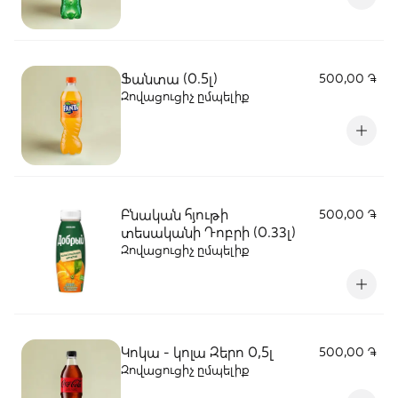
Ֆանտա (0.5լ)
500,00 ֏
Զովացուցիչ ըմպելիք
Բնական հյութի
500,00 ֏
տեսականի Դոբրի (0.33լ)
Զովացուցիչ ըմպելիք
Կոկա - կոլա Զերո 0,5լ
500,00 ֏
Զովացուցիչ ըմպելիք