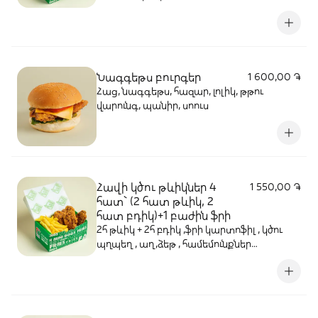
ԺԱՄԱՆԱԿԱՀԱՏՎԱԾ՝ 20-ից 25 րոպե
Նագգեթս բուրգեր
1 600,00 ֏
Հաց, նագգեթս, հազար, լոլիկ, թթու
վարունգ, պանիր, սոուս
Հավի կծու թևիկներ 4
1 550,00 ֏
հատ` (2 հատ թևիկ, 2
հատ բդիկ)+1 բաժին ֆրի
2հ թևիկ + 2հ բդիկ ,ֆրի կարտոֆիլ , կծու
պղպեղ , աղ,ձեթ , համեմունքներ
ՊԱՏՐԱՍՏԱՄԱՆ ԺԱՄԱՆԱԿԱՀԱՏՎԱԾ՝
20-ից 25 րոպե