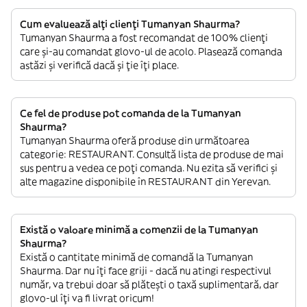
Cum evaluează alți clienți Tumanyan Shaurma?
Tumanyan Shaurma a fost recomandat de 100% clienți
care și-au comandat glovo-ul de acolo. Plasează comanda
astăzi și verifică dacă și ție îți place.
Ce fel de produse pot comanda de la Tumanyan
Shaurma?
Tumanyan Shaurma oferă produse din următoarea
categorie: RESTAURANT. Consultă lista de produse de mai
sus pentru a vedea ce poți comanda. Nu ezita să verifici și
alte magazine disponibile în RESTAURANT din Yerevan.
Există o valoare minimă a comenzii de la Tumanyan
Shaurma?
Există o cantitate minimă de comandă la Tumanyan
Shaurma. Dar nu îți face griji - dacă nu atingi respectivul
număr, va trebui doar să plătești o taxă suplimentară, dar
glovo-ul îți va fi livrat oricum!