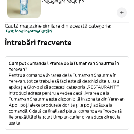
Զովացուցիչ ըմպելիք
Caută magazine similare din această categorie:
Fast food
Shaorma
Gustări
Întrebări frecvente
Cum pot comanda livrarea de laTumanyan Shaurma în
Yerevan?
Pentru a comanda livrarea de la Tumanyan Shaurma în
Yerevan, tot ce trebuie să faci este să deschizi site-ul sau
aplicația Glovo și să accesezi categoria „RESTAURANT””.
Introduci adresa pentru a vedea dacă livrarea de la
Tumanyan Shaurma este disponibilă în zona ta din Yerevan.
Apoi, poți alege produsele dorite și le poți adăuga la
comandă. Odată ce finalizezi plata, comanda va începe să
fie pregătită și la scurt timp un curier o va aduce direct la
ușa ta.