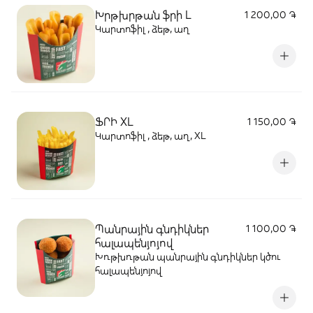
Խրթխրթան ֆրի L
1 200,00 ֏
Կարտոֆիլ , ձեթ, աղ
ՖՐԻ XL
1 150,00 ֏
Կարտոֆիլ , ձեթ, աղ, XL
Պանրային գնդիկներ
1 100,00 ֏
հալապենյոյով
Խռթխռթան պանրային գնդիկներ կծու
հալապենյոյով