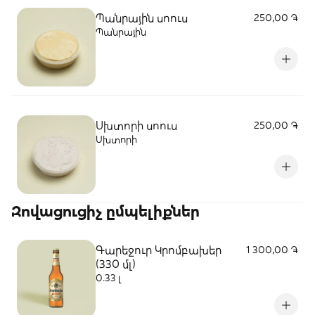
Պանրային սոուս
250,00 ֏
Պանրային
Սխտորի սոուս
250,00 ֏
Սխտորի
Զովացուցիչ ըմպելիքներ
Գարեջուր Կրոմբախեր
1 300,00 ֏
(330 մլ)
0.33 լ