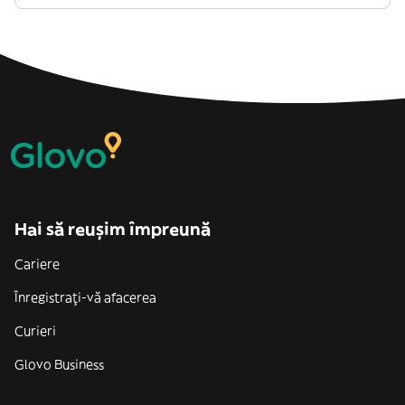
Hai să reușim împreună
Cariere
Înregistrați-vă afacerea
Curieri
Glovo Business