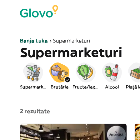
Banja Luka
Supermarketuri
Supermarketuri
Supermarket
Brutărie
Fructe/legume
Alcool
Piaţă 
2 rezultate