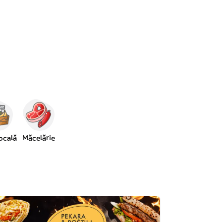
locală
Măcelărie