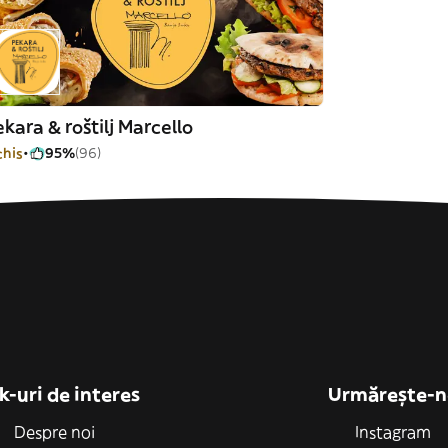
kara & roštilj Marcello
chis
95%
(96)
k-uri de interes
Urmărește-n
Despre noi
Instagram