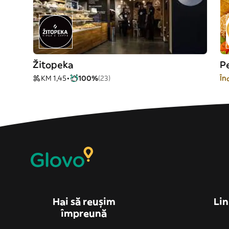
Žitopeka
Pe
KM 1,45
100%
(23)
În
Hai să reușim
Lin
împreună