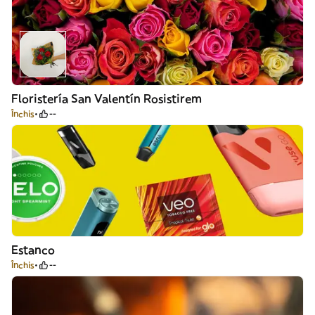
Floristería San Valentín Rosistirem
Închis
--
Estanco
Închis
--