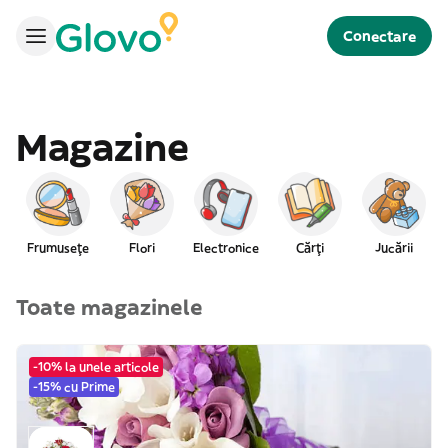
Conectare
Magazine
Frumusețe
Flori
Electronice
Cărți
Jucării
Toate magazinele
-10% la unele articole
-15% cu Prime