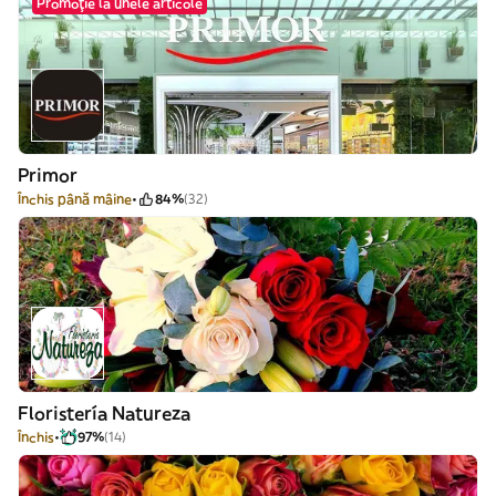
Promoție la unele articole
Primor
Închis până mâine
84%
(32)
Floristería Natureza
Închis
97%
(14)