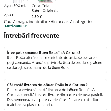
Agua 500 ml.
Coca-Cola
Sabor Original
2,50 €
lata 330ml.
2,50 €
Caută magazine similare din această categorie:
Gustări
Dulciuri
Întrebări frecvente
În ce pot comanda Buen Rollo în A Coruna?
Buen Rollo oferă o mare varietate de articole pe care le
poți comanda. Aruncă o privire la lista de produse și alege
ce dorești să comanzi de la Buen Rollo.
Cât costă livrarea de laBuen Rollo în A Coruna ?
Pentru a vedea cât costă livrarea de laBuen Rollo în A
Coruna, consultă taxa de livrare din partea de sus a paginii.
De asemenea, o vei putea vedea în defalcarea costurilor
înainte de a plasa comanda.