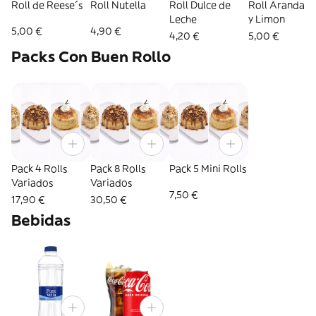
Roll de Reese´s
Roll Nutella
Roll Dulce de
Roll Arandano
Leche
y Limon
5,00 €
4,90 €
4,20 €
5,00 €
Packs Con Buen Rollo
Pack 4 Rolls
Pack 8 Rolls
Pack 5 Mini Rolls
Variados
Variados
7,50 €
17,90 €
30,50 €
Bebidas