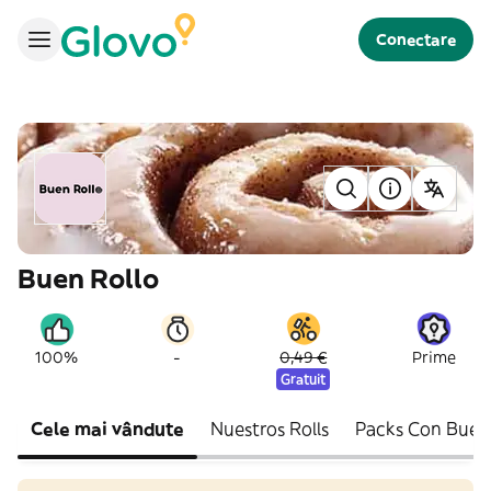
Conectare
Buen Rollo
-
100%
0,49 €
Prime
Gratuit
Cele mai vândute
Nuestros Rolls
Packs Con Buen