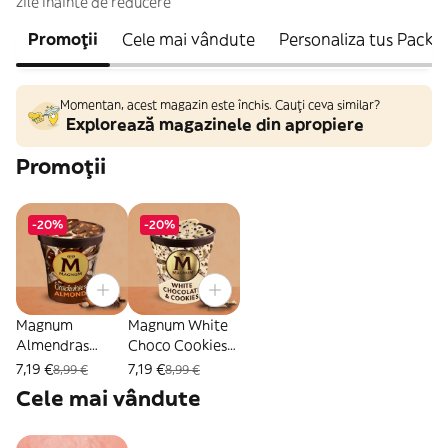
zile înainte de reducere
Promoții
Cele mai vândute
Personaliza tus Packs
Momentan, acest magazin este închis. Cauți ceva similar?
Explorează magazinele din apropiere
Promoții
-20%
-20%
Magnum
Magnum White
Almendras
Choco Cookies
(440ml)
(440ml)
7,19 €
7,19 €
8,99 €
8,99 €
Cele mai vândute