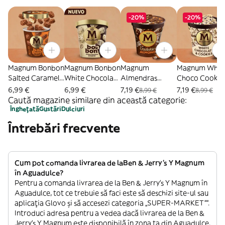
-20%
-20%
Magnum Bonbon
Magnum Bonbon
Magnum
Magnum Whit
Salted Caramel
White Chocolate
Almendras
Choco Cookie
Almond (12ud x
& Cookies (12ud
(440ml)
(440ml)
6,99 €
6,99 €
7,19 €
7,19 €
8,99 €
8,99 €
17ml)
x 17ml)
Caută magazine similare din această categorie:
Înghețată
Gustări
Dulciuri
Întrebări frecvente
Cum pot comanda livrarea de laBen & Jerry's Y Magnum
în Aguadulce?
Pentru a comanda livrarea de la Ben & Jerry's Y Magnum în
Aguadulce, tot ce trebuie să faci este să deschizi site-ul sau
aplicația Glovo și să accesezi categoria „SUPER-MARKET””.
Introduci adresa pentru a vedea dacă livrarea de la Ben &
Jerry's Y Magnum este disponibilă în zona ta din Aguadulce.