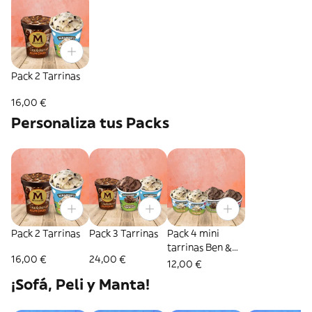
Pack 2 Tarrinas
16,00 €
Personaliza tus Packs
Pack 2 Tarrinas
Pack 3 Tarrinas
Pack 4 mini
tarrinas Ben &
16,00 €
24,00 €
Jerry's
12,00 €
¡Sofá, Peli y Manta!