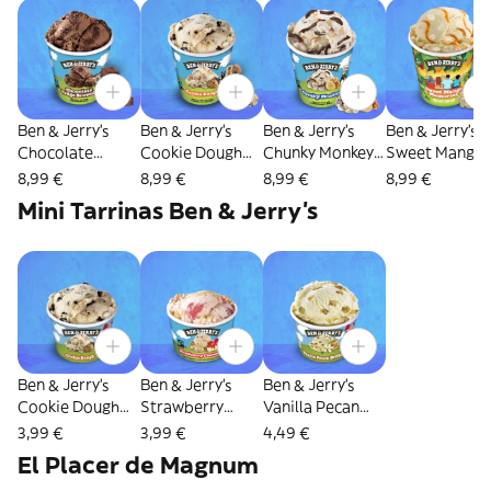
Ben & Jerry's
Ben & Jerry's
Ben & Jerry's
Ben & Jerry's
Chocolate
Cookie Dough
Chunky Monkey
Sweet Mango
Fudge Brownie
(465 ml)
(465 ml)
(465 ml)
8,99 €
8,99 €
8,99 €
8,99 €
(465ml)
Mini Tarrinas Ben & Jerry's
Ben & Jerry's
Ben & Jerry's
Ben & Jerry's
Cookie Dough
Strawberry
Vanilla Pecan
(100 ml)
Cheesecake (100
(100 ml)
3,99 €
3,99 €
4,49 €
ml)
El Placer de Magnum