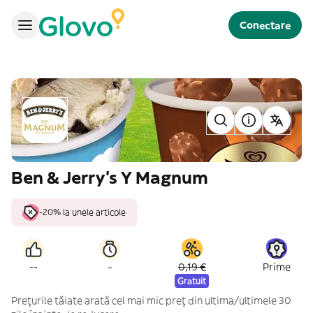
Conectare
Ben & Jerry's Y Magnum
-20% la unele articole
-
--
0,19 €
Prime
Gratuit
Prețurile tăiate arată cel mai mic preț din ultima/ultimele 30