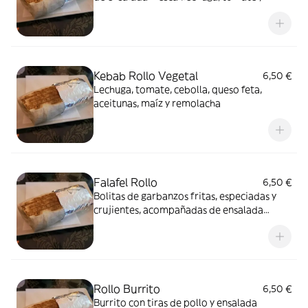
cebolla) y salsas (yogur y picante)
Kebab Rollo Vegetal
6,50 €
Lechuga, tomate, cebolla, queso feta,
aceitunas, maíz y remolacha
Falafel Rollo
6,50 €
Bolitas de garbanzos fritas, especiadas y
crujientes, acompañadas de ensalada
(lechuga, tomate y cebolla) y salsa blanca
Rollo Burrito
6,50 €
Burrito con tiras de pollo y ensalada