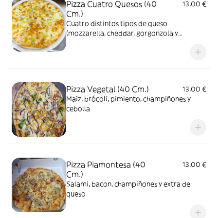
Pizza Cuatro Quesos (40
13,00 €
Cm.)
Cuatro distintos tipos de queso
(mozzarella, cheddar, gorgonzola y
parmesano)
Pizza Vegetal (40 Cm.)
13,00 €
Maíz, brócoli, pimiento, champiñones y
cebolla
Pizza Piamontesa (40
13,00 €
Cm.)
Salami, bacon, champiñones y extra de
queso