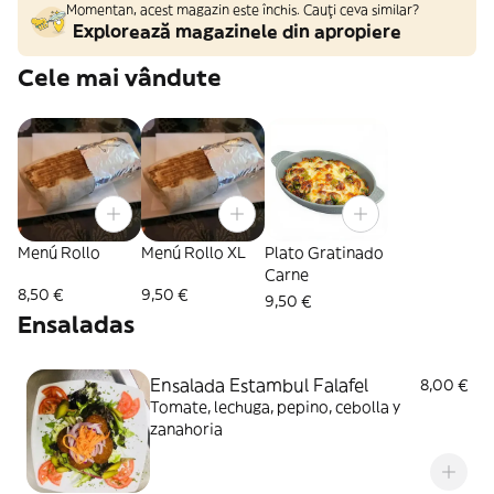
Momentan, acest magazin este închis. Cauți ceva similar?
Explorează magazinele din apropiere
Cele mai vândute
Menú Rollo
Menú Rollo XL
Plato Gratinado
Carne
8,50 €
9,50 €
9,50 €
Ensaladas
Ensalada Estambul Falafel
8,00 €
Tomate, lechuga, pepino, cebolla y
zanahoria