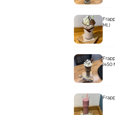
Frapp
Ml.)
Frapp
(450 M
Frapp