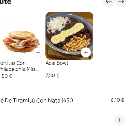
ute
ortitas Con
Acai Bowl
hiladelphia Más
Pavo Y Queso
7,50 €
6,50 €
é De Tiramisú Con Nata (450
6,10 €