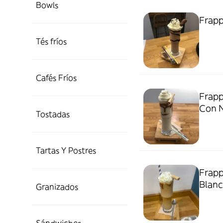
Bowls
Frapp
Tés fríos
Cafés Fríos
Frapp
Con N
Tostadas
Tartas Y Postres
Frapp
Blanc
Granizados