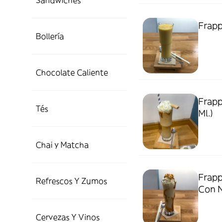
Sándwiches
Frapp
Bollería
Chocolate Caliente
Frapp
Tés
Ml.)
Chai y Matcha
Frapp
Refrescos Y Zumos
Con N
Cervezas Y Vinos