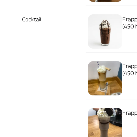
Frapp
Cocktail
(450 M
Frapp
(450 M
Frapp