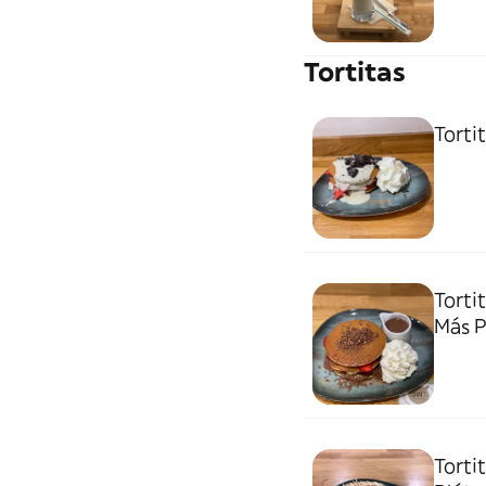
Tortitas
Torti
Torti
Más P
Torti