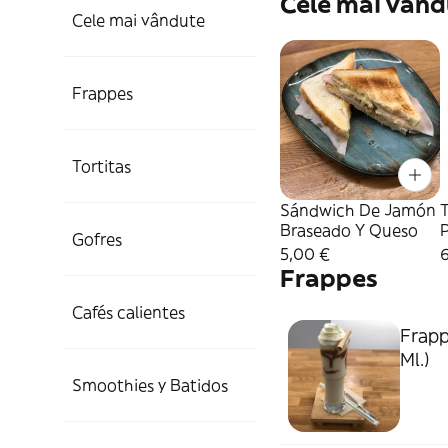
Cele mai vând
Cele mai vândute
Frappes
Tortitas
Sándwich De Jamón
T
Braseado Y Queso
P
Gofres
5,00 €
Frappes
Cafés calientes
Frapp
Ml.)
Smoothies y Batidos