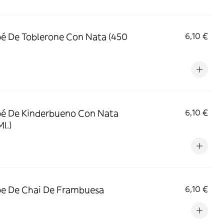
é De Toblerone Con Nata (450
6,10 €
é De Kinderbueno Con Nata
6,10 €
l.)
e De Chai De Frambuesa
6,10 €