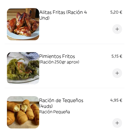
Alitas Fritas (Ración 4
5,20 €
Und)
Pimientos Fritos
5,15 €
(Ración 250gr aprox)
Ración de Tequeños
4,95 €
(4uds)
Ración Pequeña