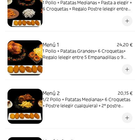
1 Pollo + Patatas Medianas + Pasta a elegir +
6 Croquetas + Regalo Postre (elegir entre
Arroz con Leche o Natillas)
Menú 1
24,20 €
1 Pollo + Patatas Grandes+ 6 Croquetas+
Regalo (elegir entre 5 Empanadillas o 9
Aros de Cebolla)
Menú 2
20,15 €
1/2 Pollo + Patatas Medianas+ 6 Croquetas
+ Postre (elegir cualquiera) + 2º postre
Regalo (elegir entre Arroz con Leche o
Natillas)