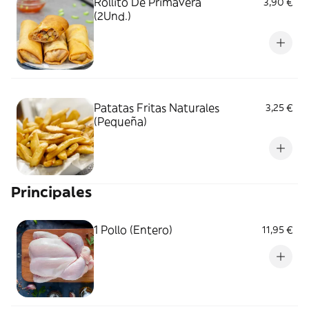
Rollito De Primavera
3,90 €
(2Und.)
Patatas Fritas Naturales
3,25 €
(Pequeña)
Principales
1 Pollo (Entero)
11,95 €