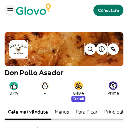
Conectare
Don Pollo Asador
-
97%
0,19 €
Prime
Gratuit
Cele mai vândute
Menús
Para Picar
Principales