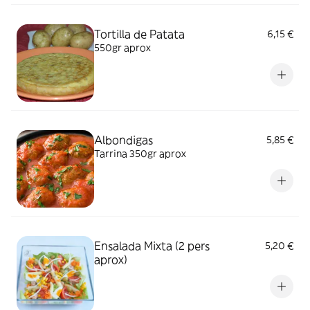
Tortilla de Patata
6,15 €
550gr aprox
Albondigas
5,85 €
Tarrina 350gr aprox
Ensalada Mixta (2 pers
5,20 €
aprox)