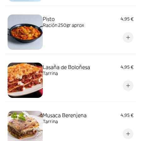
Pisto
4,95 €
Ración 250gr aprox
Lasaña de Boloñesa
4,95 €
Tarrina
Musaca Berenjena
4,95 €
Tarrina