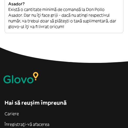
Asador?
Există o cantitate minimă de comandă la Don Pollo
Asador. Dar nu îți face griji - dacă nu atingi respectivul
număr, va trebui doar să plătești o taxă suplimentară, dar
glovo-ul îți va fi livrat oricum!
Hai să reușim împreună
Cariere
Înregistrați-vă afacerea