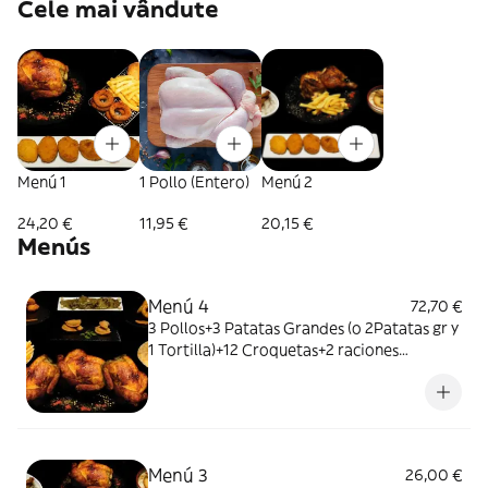
Cele mai vândute
Menú 1
1 Pollo (Entero)
Menú 2
24,20 €
11,95 €
20,15 €
Menús
Menú 4
72,70 €
3 Pollos+3 Patatas Grandes (o 2Patatas gr y
1 Tortilla)+12 Croquetas+2 raciones
Pimientos Fritos+ Regalo (elegir entre 20
Empanadillas o 30 Aros de Cebolla)
Menú 3
26,00 €