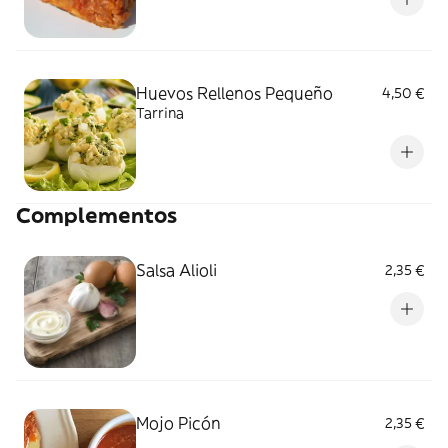
Huevos Rellenos Pequeño
4,50 €
Tarrina
Complementos
Salsa Alioli
2,35 €
Mojo Picón
2,35 €