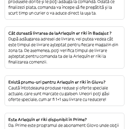
produsele dorite și le poți adăuga la comandă. Odată ce
finalizezi plata, comanda va începe să fie pregătită și la
scurt timp un curier o va aduce direct la ușa ta.
Cât durează livrarea de laArlequín er riki în Badajoz ?
După adăugarea adresei de livrare, vei putea vedea cât
este timpul de livrare așteptat pentru fiecare magazin din
zona ta. De asemenea, poți verifica timpul de livrare
așteptat pentru comanda ta de la Arlequín er riki la
finalizarea comenzii.
Există promo-uri pentru Arlequín er riki în Glovo?
Caută întotdeauna produse reduse și oferte speciale
actuale, care sunt marcate cu galben. Uneori poți găsi
oferte speciale, cum ar fi 1+1 sau livrare cu reducere!
Este Arlequín er riki disponibil în Prime?
Da. Prime este programul de abonament Glovo unde obții