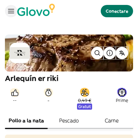
Conectare
Arlequín er riki
-
--
0,49 €
Prime
Gratuit
Pollo a la nata
Pescado
Carne