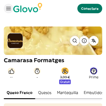
Conectare
Camarasa Formatges
-
--
3,99 €
Prime
Gratuit
Queso Fresco
Quesos
Mantequilla
Embutidos