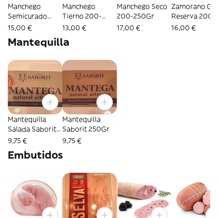
Manchego
Manchego
Manchego Seco
Zamorano Gr
Semicurado
Tierno 200-
200-250Gr
Reserva 200-
200-250Gr
250Gr
250Gr
15,00 €
13,00 €
17,00 €
16,00 €
Mantequilla
Mantequilla
Mantequilla
Salada Saborit
Saborit 250Gr
250Gr
9,75 €
9,75 €
Embutidos