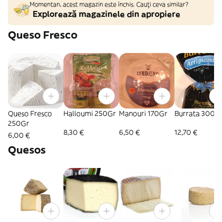
Momentan, acest magazin este închis. Cauți ceva similar?
Explorează magazinele din apropiere
Queso Fresco
Queso Fresco
Halloumi 250Gr
Manouri 170Gr
Burrata 300G
250Gr
8,30 €
6,50 €
12,70 €
6,00 €
Quesos