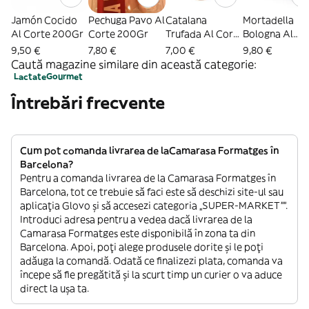
Jamón Cocido
Pechuga Pavo Al
Catalana
Mortadella
Al Corte 200Gr
Corte 200Gr
Trufada Al Corte
Bologna Al
150Gr
Corte 200Gr
9,50 €
7,80 €
7,00 €
9,80 €
Caută magazine similare din această categorie:
Lactate
Gourmet
Întrebări frecvente
Cum pot comanda livrarea de laCamarasa Formatges în
Barcelona?
Pentru a comanda livrarea de la Camarasa Formatges în
Barcelona, tot ce trebuie să faci este să deschizi site-ul sau
aplicația Glovo și să accesezi categoria „SUPER-MARKET””.
Introduci adresa pentru a vedea dacă livrarea de la
Camarasa Formatges este disponibilă în zona ta din
Barcelona. Apoi, poți alege produsele dorite și le poți
adăuga la comandă. Odată ce finalizezi plata, comanda va
începe să fie pregătită și la scurt timp un curier o va aduce
direct la ușa ta.