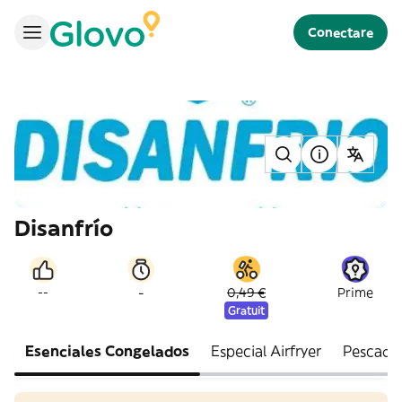
Conectare
Disanfrío
-
--
0,49 €
Prime
Gratuit
Esenciales Congelados
Especial Airfryer
Pescados