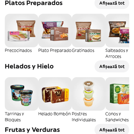
Platos Preparados
Afișează tot
Precocinados
Plato Preparado
Gratinados
Salteados y
Arroces
Helados y Hielo
Afișează tot
Tarrinas y
Helado Bombón
Postres
Conos y
Bloques
Individuales
Sandwiches
Frutas y Verduras
Afișează tot