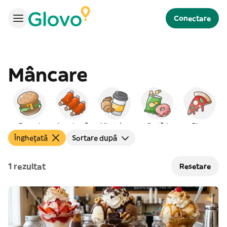
Conectare
Mâncare
Burgeri
Americană
Mic dejun
Gustări
Pizza
Înghețată
Sortare după
1 rezultat
Resetare