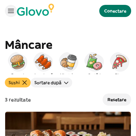
Conectare
Mâncare
Burgeri
Americană
Mic dejun
Gustări
Pizza
Sushi
Sortare după
3 rezultate
Resetare