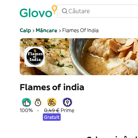
Calp
Mâncare
Flames Of India
Flames of india
100%
-
0,49 €
Prime
Gratuit