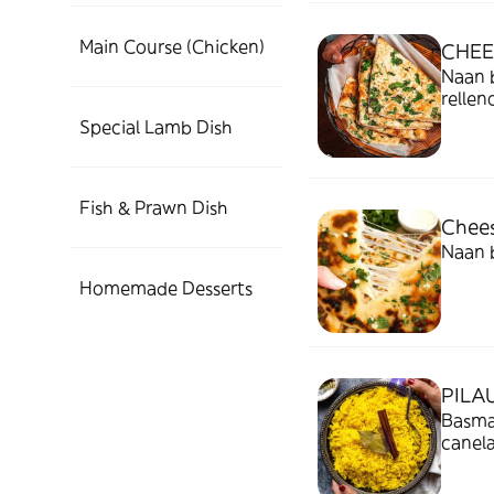
Main Course (Chicken)
CHEE
Naan b
rellen
Special Lamb Dish
Fish & Prawn Dish
Chee
Naan b
Homemade Desserts
PILA
Basma
canel