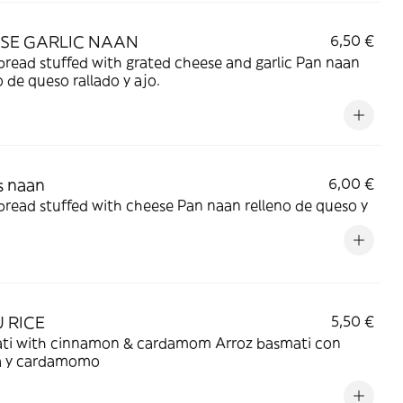
SE GARLIC NAAN
6,50 €
read stuffed with grated cheese and garlic Pan naan
o de queso rallado y ajo.
s naan
6,00 €
read stuffed with cheese Pan naan relleno de queso y
U RICE
5,50 €
ti with cinnamon & cardamom Arroz basmati con
a y cardamomo