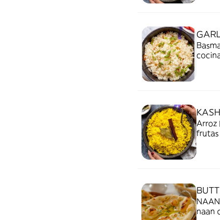
GARL
Basmat
cocina
KASH
Arroz 
frutas
BUTT
NAAN b
naan 