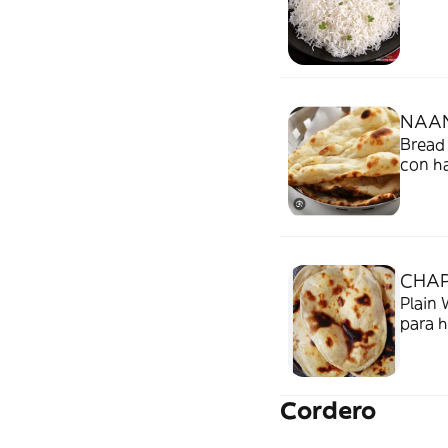
NAA
Bread 
con ha
CHAP
Plain 
para 
Cordero