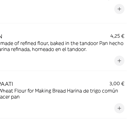
N
4,25 €
made of refined flour, baked in the tandoor Pan hecho
rina refinada, horneado en el tandoor.
AATI
3,00 €
Wheat Flour for Making Bread Harina de trigo común
hacer pan