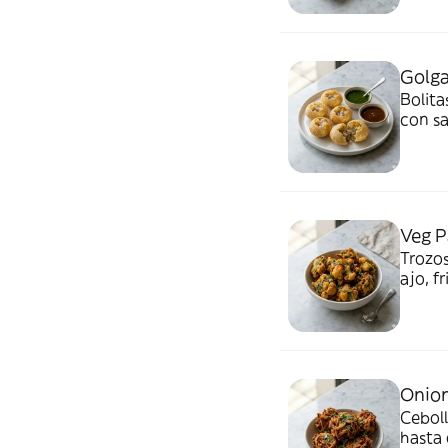
Golga
Bolita
con sa
Veg P
Trozos
ajo, f
Onion
Ceboll
hasta 