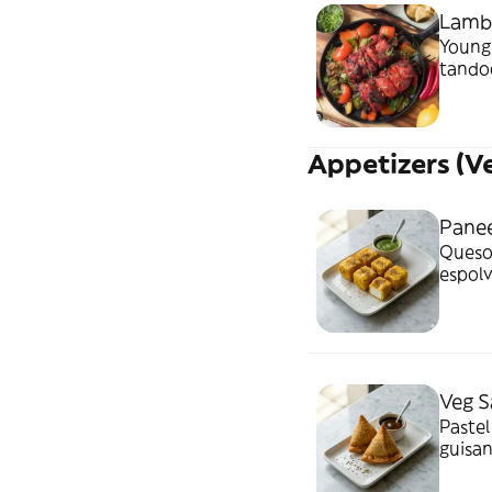
Lamb 
Young 
tando
Appetizers (V
Panee
Queso 
espol
Veg S
Pastel
guisan