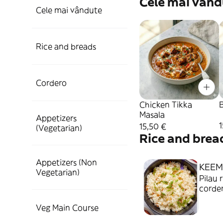
Cele mai vând
Cele mai vândute
Rice and breads
Cordero
Chicken Tikka
Masala
Appetizers
1
15,50 €
(Vegetarian)
Rice and brea
Appetizers (Non
KEEM
Vegetarian)
Pilau 
corde
Veg Main Course