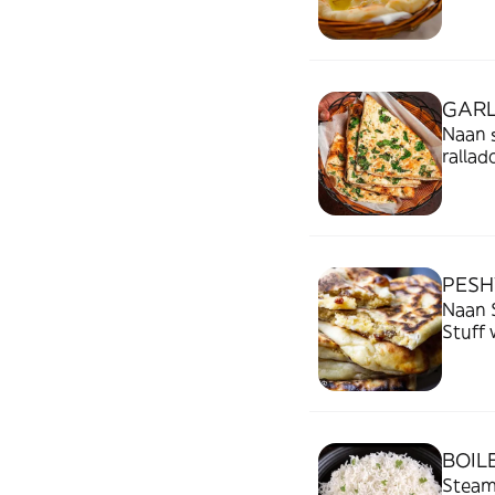
barro
GARL
Naan s
rallad
PESH
Naan 
Stuff 
BOIL
Steam 