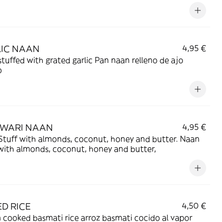
IC NAAN
4,95 €
tuffed with grated garlic Pan naan relleno de ajo
o
WARI NAAN
4,95 €
Stuff with almonds, coconut, honey and butter. Naan
with almonds, coconut, honey and butter,
ED RICE
4,50 €
cooked basmati rice arroz basmati cocido al vapor