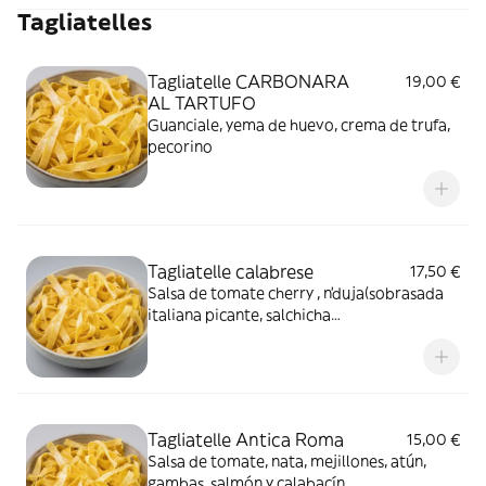
Tagliatelles
Tagliatelle CARBONARA
19,00 €
AL TARTUFO
Guanciale, yema de huevo, crema de trufa,
pecorino
Tagliatelle calabrese
17,50 €
Salsa de tomate cherry , n’duja(sobrasada
italiana picante, salchicha
italiana,cebolla,guanciale (tocino) y
aceitunas
Tagliatelle Antica Roma
15,00 €
Salsa de tomate, nata, mejillones, atún,
gambas, salmón y calabacín