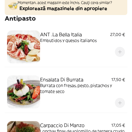
Momentan, acest magazin este închis. Cauți ceva similar?
Explorează magazinele din apropiere
Antipasto
ANT .La Bella Italia
27,00 €
Embutidos y quesos italianos
Ensalata Di Burrata
17,50 €
Burrata con fresas, pesto, pistachos y
tomate seco
Carpaccio Di Manzo
17,05 €
Lonchas finas de solomillo de ternera crudo