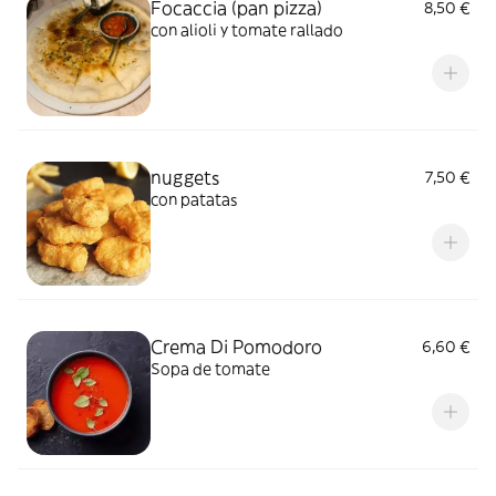
Focaccia (pan pizza)
8,50 €
con alioli y tomate rallado
nuggets
7,50 €
con patatas
Crema Di Pomodoro
6,60 €
Sopa de tomate