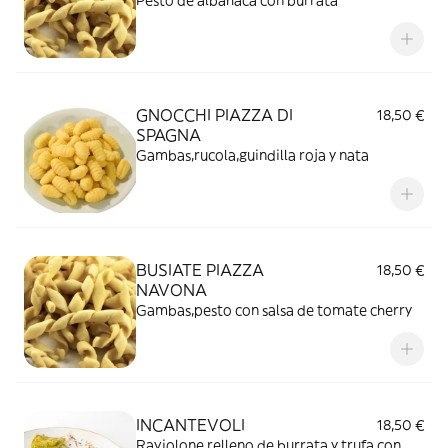
Pesto de albahaca con burrata
GNOCCHI PIAZZA DI
18,50 €
SPAGNA
Gambas,rucola,guindilla roja y nata
BUSIATE PIAZZA
18,50 €
NAVONA
Gambas,pesto con salsa de tomate cherry
INCANTEVOLI
18,50 €
Raviolone relleno de burrata y trufa con