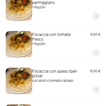
parmiggiano
1 Ración
Focaccia con tomate
9,50 €
fresco
1 Ración
Focaccia con queso (pan
9,00 €
pizza)
con alioli y tomate rallado