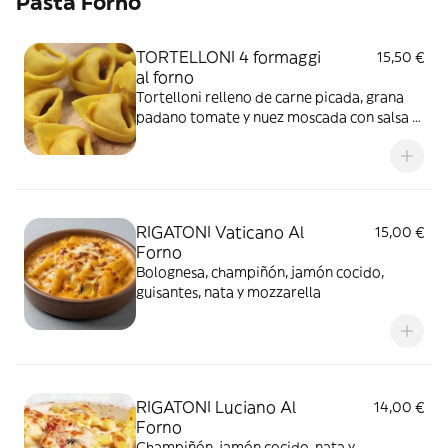
Pasta Forno
TORTELLONI 4 formaggi
15,50 €
al forno
Tortelloni relleno de carne picada, grana
padano tomate y nuez moscada con salsa 4
quesos gratinado al horno
RIGATONI Vaticano Al
15,00 €
Forno
Bolognesa, champiñón, jamón cocido,
guisantes, nata y mozzarella
RIGATONI Luciano Al
14,00 €
Forno
Champiñón, jamón cocido, nata y