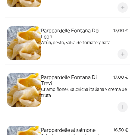
Parppardelle Fontana Dei
17,00 €
Leoni
Atún, pesto, salsa de tomate y nata
Parppardelle Fontana Di
17,00 €
Trevi
Champiñones, salchicha italiana y crema de
trufa
Parppardelle al salmone
16,50 €