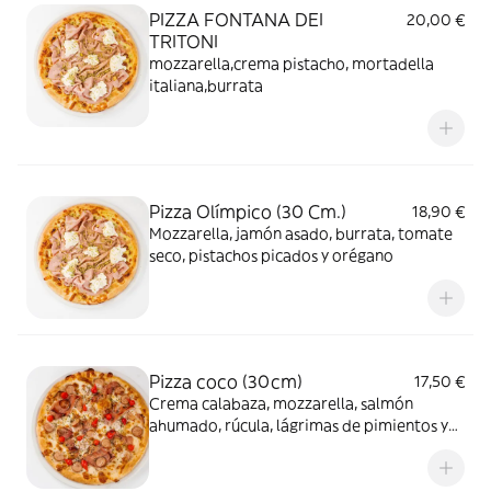
PIZZA FONTANA DEI
20,00 €
TRITONI
mozzarella,crema pistacho, mortadella
italiana,burrata
Pizza Olímpico (30 Cm.)
18,90 €
Mozzarella, jamón asado, burrata, tomate
seco, pistachos picados y orégano
Pizza coco (30cm)
17,50 €
Crema calabaza, mozzarella, salmón
ahumado, rúcula, lágrimas de pimientos y
orégano