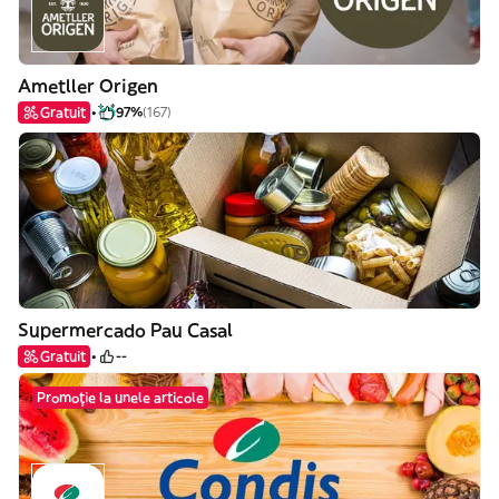
Ametller Origen
Gratuit
97%
(167)
Supermercado Pau Casal
Gratuit
--
Promoție la unele articole