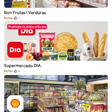
Bon Frutas I Verduras
Închis
--
Promoție la unele articole
Supermercado DIA
Închis
--