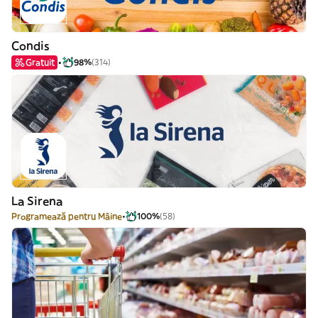
Condis
Gratuit
98%
(314)
La Sirena
Programează pentru Mâine
100%
(58)