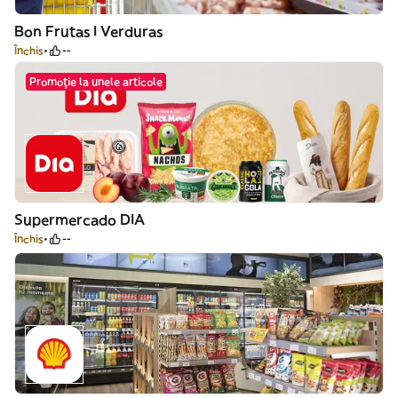
Bon Frutas I Verduras
Închis
--
Promoție la unele articole
Supermercado DIA
Închis
--