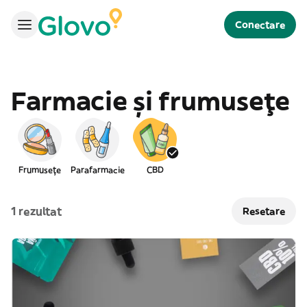
Conectare
Farmacie și frumusețe
Frumusețe
Parafarmacie
CBD
1 rezultat
Resetare