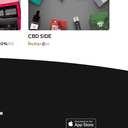
CBD SIDE
90%
(41)
Închis
--
e