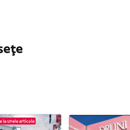
sețe
 la unele articole