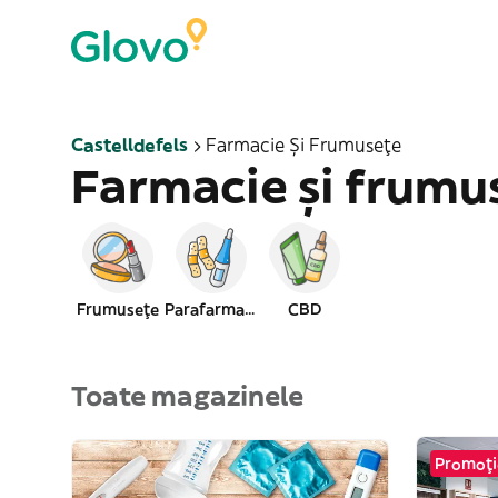
Castelldefels
Farmacie Și Frumusețe
Farmacie și frumu
Frumusețe
Parafarmacie
CBD
Toate magazinele
Promoție