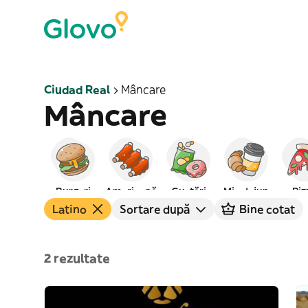
Ciudad Real
Mâncare
Mâncare
Burgeri
Americană
Gustări
Mic dejun
Piz
Latino
Sortare după
Bine cotat
2 rezultate