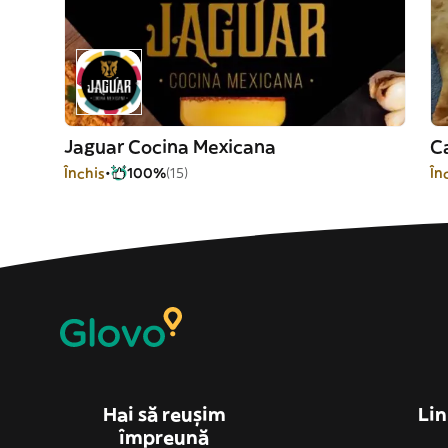
Jaguar Cocina Mexicana
Ca
Închis
100%
(15)
În
Hai să reușim
Lin
împreună