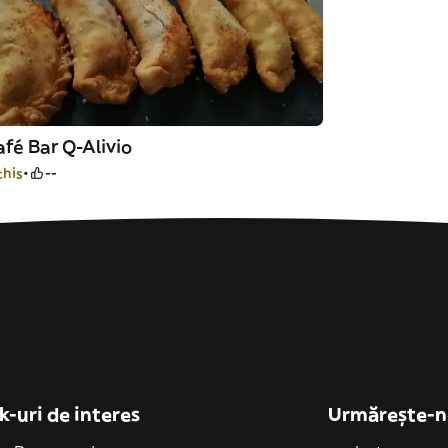
fé Bar Q-Alivio
chis
--
k-uri de interes
Urmărește-n