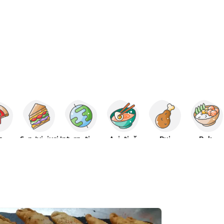
za
Sandviciuri
Internațional
Asiatică
Pui
Poke