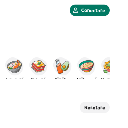
Conectare
Japoneză
Italiană
Sănătos
Arăbească
Mexicană
Resetare