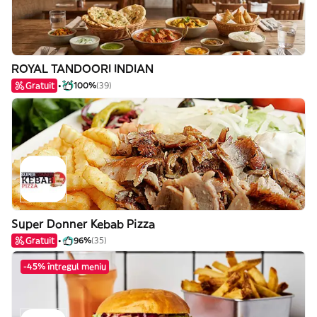
ROYAL TANDOORI INDIAN
Gratuit
100%
(39)
Super Donner Kebab Pizza
Gratuit
96%
(35)
-45% întregul meniu