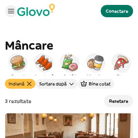
Conectare
Mâncare
Burgeri
Americană
Gustări
Mic dejun
Pizza
Indiană
Sortare după
Bine cotat
3 rezultate
Resetare