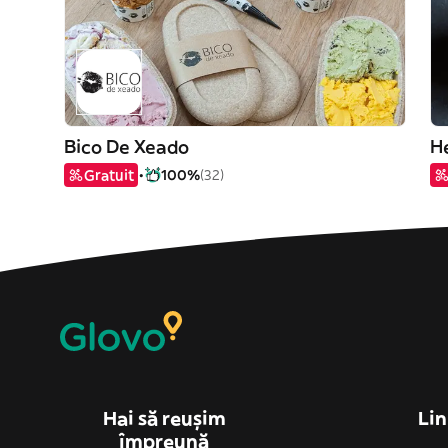
Bico De Xeado
H
Gratuit
100%
(32)
Hai să reușim
Lin
împreună