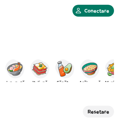
Conectare
Japoneză
Italiană
Sănătos
Arăbească
Mexicană
Resetare