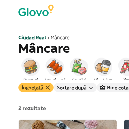
Ciudad Real
Mâncare
Mâncare
Burgeri
Americană
Gustări
Mic dejun
Piz
Înghețată
Sortare după
Bine cota
2 rezultate