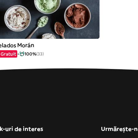
elados Morán
Gratuit
100%
(33)
k-uri de interes
Urmărește-n