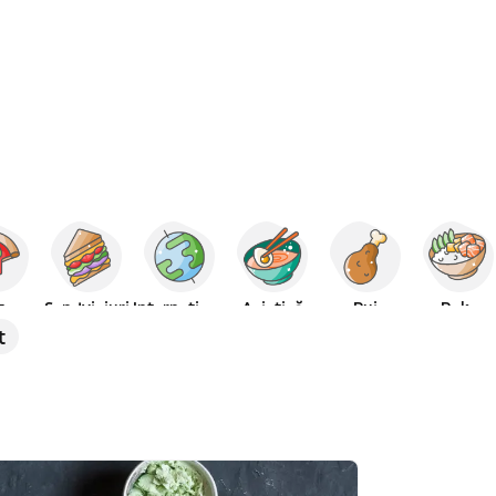
za
Sandviciuri
Internațional
Asiatică
Pui
Poke
t