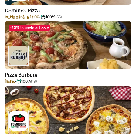
Domino's Pizza
Închis până la 13:00
100%
(66)
-20% la unele articole
Pizza Burbuja
Închis
100%
(19)