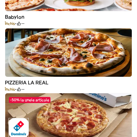
Babylon
Închis
--
PIZZERIA LA REAL
Închis
--
-50% la unele articole