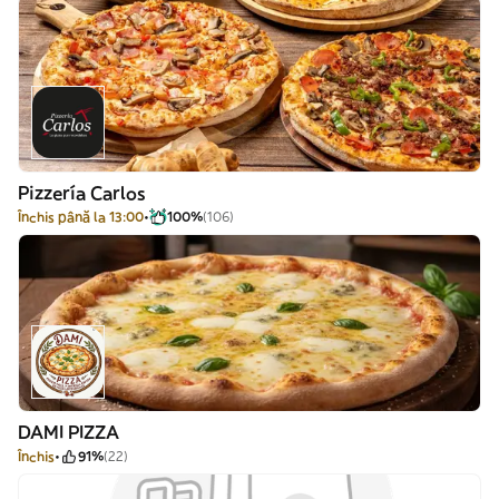
Pizzería Carlos
Închis până la 13:00
100%
(106)
DAMI PIZZA
Închis
91%
(22)