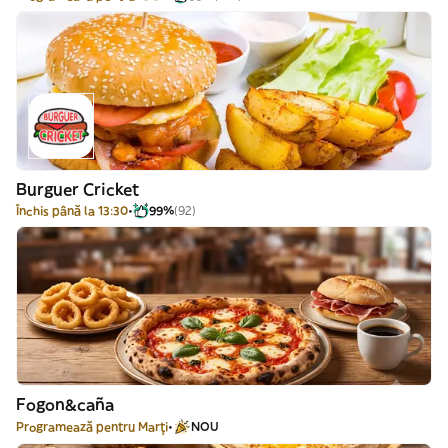
Burguer Cricket
Închis până la 13:30
99%
(92)
Fogon&caña
Programează pentru Marți
NOU