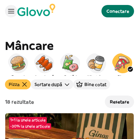
Conectare
Mâncare
Burgeri
Americană
Gustări
Mic dejun
Pizza
Pizza
Sortare după
Bine cotat
18 rezultate
Resetare
1+1 la unele articole
-30% la unele articole