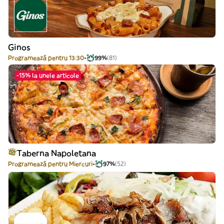
Ginos
Programează pentru 13:30
99%
(81)
-15% la unele articole
Taberna Napoletana
Programează pentru Miercuri
97%
(52)