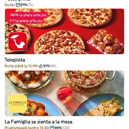
Închis
97%
(73)
-60% la unele articole
1+1 la unele articole
Telepizza
Închis până la 13:00
91%
(90)
La Famiglia se sienta a la mesa
Programează pentru 13:30
99%
(130)