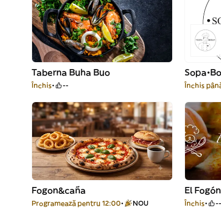
Taberna Buha Buo
Sopa•B
Închis
--
Închis până
Fogon&caña
El Fogón
Programează pentru 12:00
NOU
Închis
-