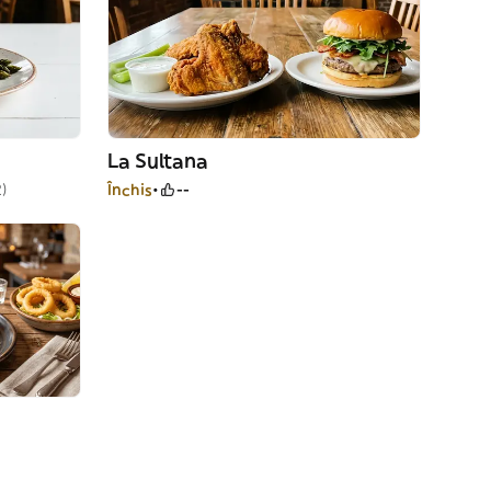
La Sultana
2)
Închis
--