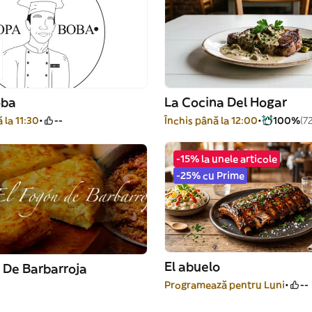
oba
La Cocina Del Hogar
 la 11:30
--
Închis până la 12:00
100%
(7
-15% la unele articole
-25% cu Prime
El abuelo
 De Barbarroja
Programează pentru Luni
--
-