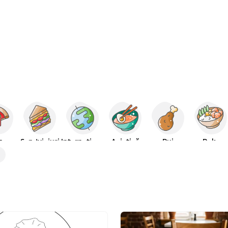
za
Sandviciuri
Internațional
Asiatică
Pui
Poke