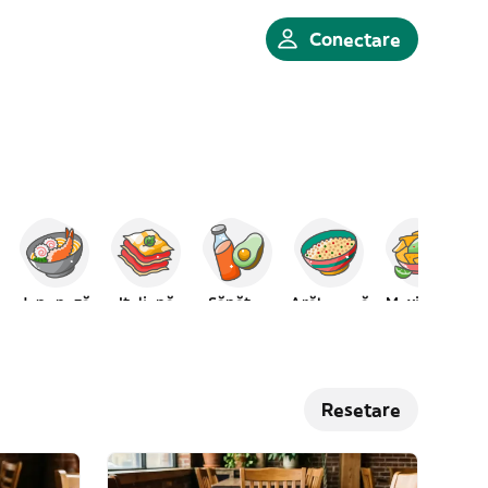
Conectare
Japoneză
Italiană
Sănătos
Arăbească
Mexicană
Resetare