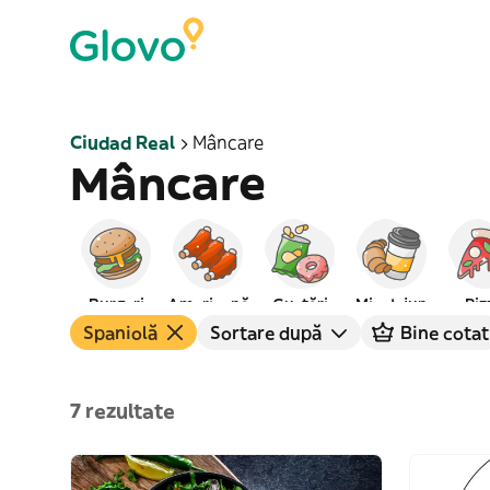
Ciudad Real
Mâncare
Mâncare
Burgeri
Americană
Gustări
Mic dejun
Piz
Spaniolă
Sortare după
Bine cotat
7 rezultate