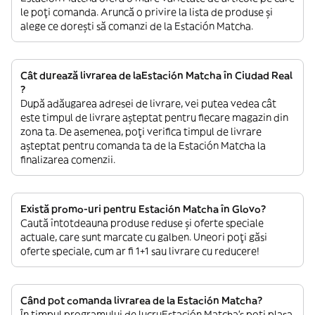
le poți comanda. Aruncă o privire la lista de produse și
alege ce dorești să comanzi de la Estación Matcha.
Cât durează livrarea de laEstación Matcha în Ciudad Real
?
După adăugarea adresei de livrare, vei putea vedea cât
este timpul de livrare așteptat pentru fiecare magazin din
zona ta. De asemenea, poți verifica timpul de livrare
așteptat pentru comanda ta de la Estación Matcha la
finalizarea comenzii.
Există promo-uri pentru Estación Matcha în Glovo?
Caută întotdeauna produse reduse și oferte speciale
actuale, care sunt marcate cu galben. Uneori poți găsi
oferte speciale, cum ar fi 1+1 sau livrare cu reducere!
Când pot comanda livrarea de la Estación Matcha?
În timpul programului de lucruEstación Matcha’s poți plasa