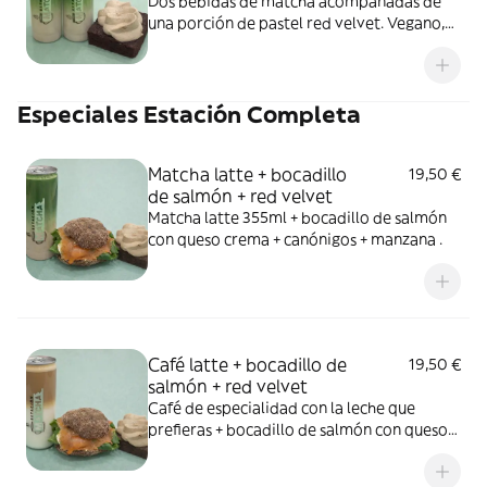
Dos bebidas de matcha acompañadas de
una porción de pastel red velvet. Vegano,
sin gluten y sin azúcar.
Especiales Estación Completa
Matcha latte + bocadillo
19,50 €
de salmón + red velvet
Matcha latte 355ml + bocadillo de salmón
con queso crema + canónigos + manzana .
Café latte + bocadillo de
19,50 €
salmón + red velvet
Café de especialidad con la leche que
prefieras + bocadillo de salmón con queso
crema , manzana y canónigos + red velvet
de remolacha y crema de anacardos con