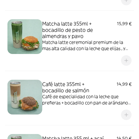
nueces y arándanos . Sin gluten . Opción sin
lactosa y sin azúcar .
Matcha latte 355ml +
15,99 €
bocadillo de pesto de
almendras y pavo
Matcha latte ceremonial premium de la
mas alta calidad con la leche que elijas , y
bocadillo de pan de calabaza germinada
con pesto de espinacas y almendra con
canónigos , tomate natural y pavo sin
nitritos . Sin gluten
Café latte 355ml +
14,99 €
bocadillo de salmón
Café de especialidad con la leche que
prefieras + bocadillo con pan de arándanos
y nueces con salmón , queso crema ,
canónigos y manzana .
Matcha latte 355 ml + açaí
14,50 €