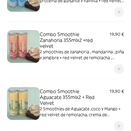
proteína de guisante y vainilla + red velvet
de remolacha y crema de anacardos . Sin
gluten y sin azúcar
Combo Smoothie
19,90 €
Zanahoria 355mlx2 +red
velvet
2 smoothies de zanahoria , mandarina , piña
y jengibre + red velvet de remolacha ,
crema de anacardos y vainilla
Combo Smoothie
19,90 €
Aguacate 355mlx2 + Red
Velvet
2 Smoothies de Aguacate ,coco y Mango +
red velvet de remolacha, crema de
anacardos y vainilla . Sin gluten . Sin Azúcar