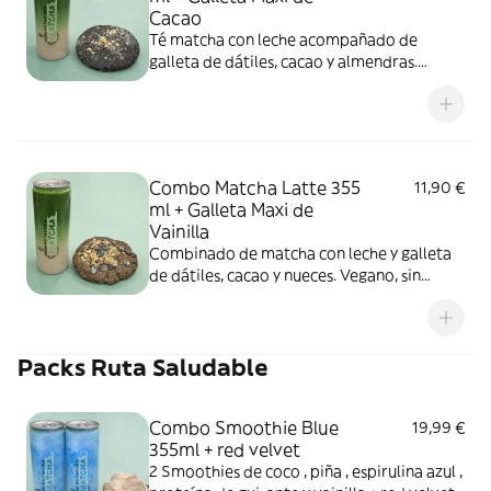
Cacao
Té matcha con leche acompañado de
galleta de dátiles, cacao y almendras.
Vegano, sin gluten y sin azúcar.
Combo Matcha Latte 355
11,90 €
ml + Galleta Maxi de
Vainilla
Combinado de matcha con leche y galleta
de dátiles, cacao y nueces. Vegano, sin
gluten y sin azúcar.
Packs Ruta Saludable
Combo Smoothie Blue
19,99 €
355ml + red velvet
2 Smoothies de coco , piña , espirulina azul ,