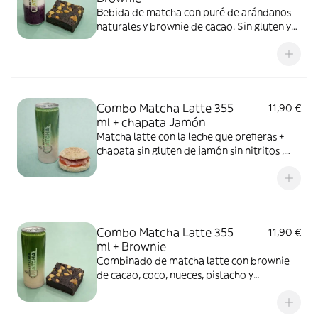
Bebida de matcha con puré de arándanos
naturales y brownie de cacao. Sin gluten y
sin azúcar.
Combo Matcha Latte 355
11,90 €
ml + chapata Jamón
Matcha latte con la leche que prefieras +
chapata sin gluten de jamón sin nitritos ,
aceite de oliva virgen extra y tomate
natural . Sin gluten
Combo Matcha Latte 355
11,90 €
ml + Brownie
Combinado de matcha latte con brownie
de cacao, coco, nueces, pistacho y
cacahuete. Sin gluten y sin azúcar.