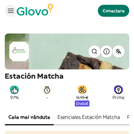
Conectare
Estación Matcha
-
97%
0,19 €
Prime
Gratuit
Cele mai vândute
Esenciales Estación Matcha
Pa