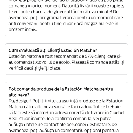
comanda în orice moment. Datorită livrării noastre rapide,
te vei putea bucura de glovo-ul tău în câteva minute! De
asemenea, poți programa livrarea pentru un moment care
ar fi convenabil pentru tine, chiar dacă magazinul este în
prezent închis.
Cum evaluează alți clienți Estación Matcha?
Estación Matcha a fost recomandat de 97% clienți care și-
au comandat glovo-ul de acolo. Plasează comanda astăzi și
verifică dacă și ție îți place.
Pot comanda produse de la Estación Matcha pentru
altcineva?
Da, desigur! Poți trimite cu ușurință produse de la Estación
Matcha către altcineva sau să le faci cadou. Tot ce trebuie
să faci este să introduci adresa corectă de livrare în Ciudad
Real. Chiar înainte de a confirma comanda, vei putea
adăuga datele de contact ale persoanei destinatare. De
asemenea, poți adăuga un comentariu opțional pentru a