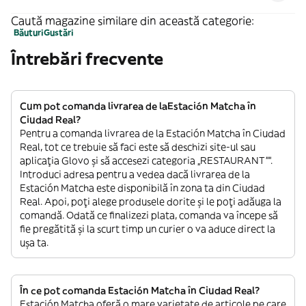
vainilla . Sin gluten. Sin azúcar
Caută magazine similare din această categorie:
Băuturi
Gustări
Întrebări frecvente
Cum pot comanda livrarea de laEstación Matcha în
Ciudad Real?
Pentru a comanda livrarea de la Estación Matcha în Ciudad
Real, tot ce trebuie să faci este să deschizi site-ul sau
aplicația Glovo și să accesezi categoria „RESTAURANT””.
Introduci adresa pentru a vedea dacă livrarea de la
Estación Matcha este disponibilă în zona ta din Ciudad
Real. Apoi, poți alege produsele dorite și le poți adăuga la
comandă. Odată ce finalizezi plata, comanda va începe să
fie pregătită și la scurt timp un curier o va aduce direct la
ușa ta.
În ce pot comanda Estación Matcha în Ciudad Real?
Estación Matcha oferă o mare varietate de articole pe care