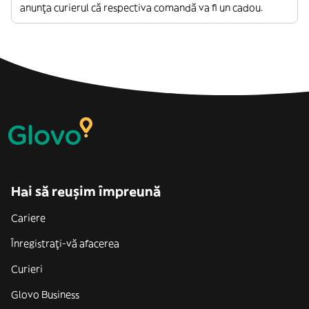
anunța curierul că respectiva comandă va fi un cadou.
Hai să reușim împreună
Cariere
Înregistrați-vă afacerea
Curieri
Glovo Business