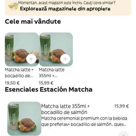
Momentan, acest magazin este închis. Cauți ceva similar?
Explorează magazinele din apropiere
Cele mai vândute
Matcha latte +
Matcha latte
bocadillo de
355ml +
salmón + red
bocadillo de
19,50 €
15,99 €
velvet
salmón
Esenciales Estación Matcha
Matcha latte 355ml +
15,99 €
bocadillo de salmón
Matcha ceremonial premium con la bebida
que prefieras+ bocadillo de salmón , queso
crema , canónigos y manzana , el pan de