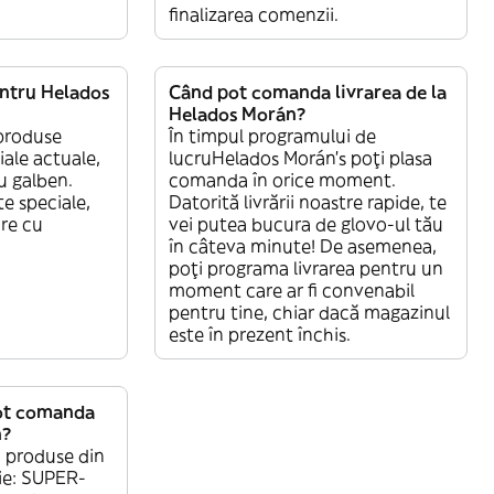
finalizarea comenzii.
entru Helados
Când pot comanda livrarea de la
Helados Morán?
produse
În timpul programului de
iale actuale,
lucruHelados Morán’s poți plasa
u galben.
comanda în orice moment.
te speciale,
Datorită livrării noastre rapide, te
are cu
vei putea bucura de glovo-ul tău
în câteva minute! De asemenea,
poți programa livrarea pentru un
moment care ar fi convenabil
pentru tine, chiar dacă magazinul
este în prezent închis.
pot comanda
n?
 produse din
ie: SUPER-