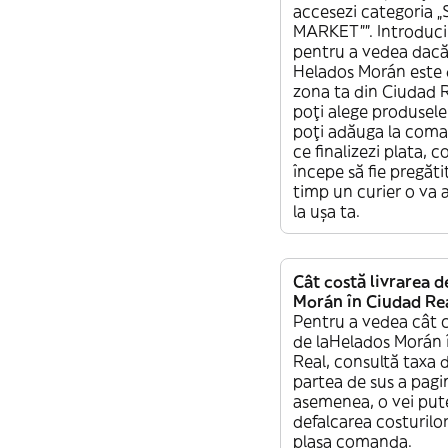
accesezi categoria 
MARKET””. Introduci
pentru a vedea dacă 
Helados Morán este d
zona ta din Ciudad R
poți alege produsele 
poți adăuga la com
ce finalizezi plata,
începe să fie pregătit
timp un curier o va 
la ușa ta.
Cât costă livrarea d
Morán în Ciudad Rea
Pentru a vedea cât c
de laHelados Morán 
Real, consultă taxa d
partea de sus a pagin
asemenea, o vei put
defalcarea costurilor
plasa comanda.