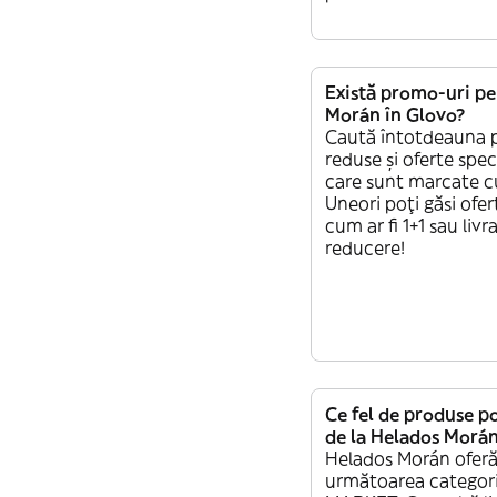
Există promo-uri p
Morán în Glovo?
Caută întotdeauna 
reduse și oferte spec
care sunt marcate c
Uneori poți găsi ofer
cum ar fi 1+1 sau livr
reducere!
Ce fel de produse 
de la Helados Morá
Helados Morán oferă
următoarea categor