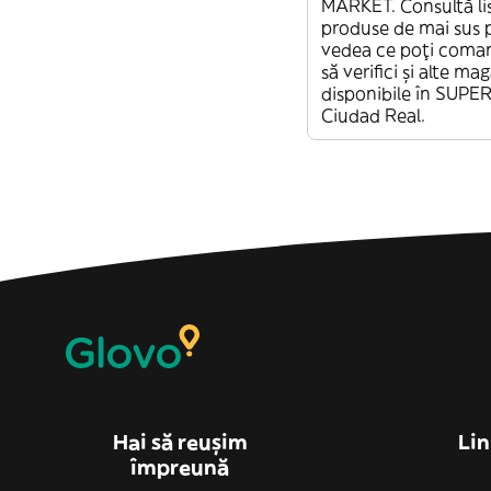
MARKET. Consultă li
produse de mai sus 
vedea ce poți coman
să verifici și alte ma
disponibile în SUP
Ciudad Real.
Hai să reușim
Lin
împreună