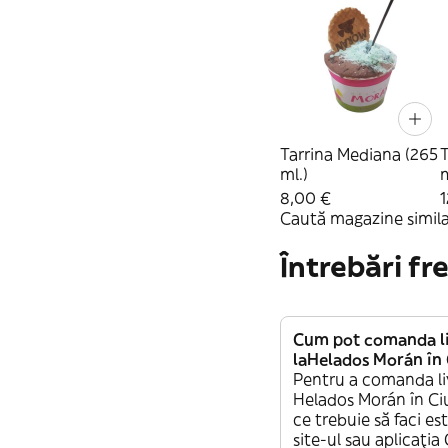
Tarrina Mediana (265
T
ml.)
m
8,00 €
1
Caută magazine simila
Întrebări fr
Cum pot comanda li
laHelados Morán în
Pentru a comanda li
Helados Morán în Ci
ce trebuie să faci es
site-ul sau aplicația 