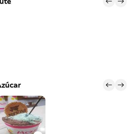
ute
Azúcar