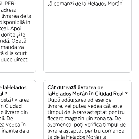
„SUPER-
să comanzi de la Helados Morán.
 adresa
livrarea de la
isponibilă în
eal. Apoi,
dorite și le
andă. Odată
 comanda va
ă și la scurt
aduce direct
e laHelados
Cât durează livrarea de
l ?
laHelados Morán în Ciudad Real ?
ostă livrarea
După adăugarea adresei de
în Ciudad
livrare, vei putea vedea cât este
e livrare din
timpul de livrare așteptat pentru
ii. De
fiecare magazin din zona ta. De
ea vedea în
asemenea, poți verifica timpul de
 înainte de a
livrare așteptat pentru comanda
ta de la Helados Morán la