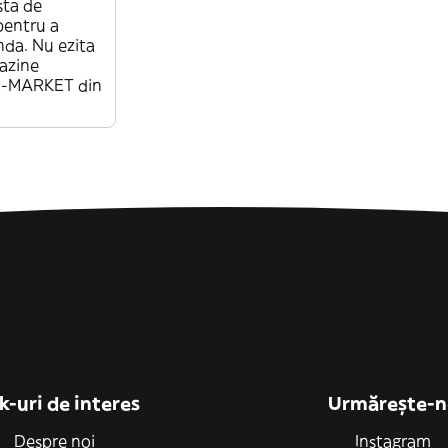
sta de
pentru a
da. Nu ezita
gazine
ER-MARKET din
k-uri de interes
Urmărește-n
Despre noi
Instagram