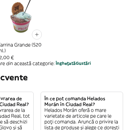
arrina Grande (520
l.)
2,00 €
re din această categorie:
Înghețată
Gustări
ecvente
vrarea de
În ce pot comanda Helados
 Ciudad Real?
Morán în Ciudad Real?
vrarea de la
Helados Morán oferă o mare
udad Real, tot
varietate de articole pe care le
te să deschizi
poți comanda. Aruncă o privire la
Glovo și să
lista de produse și alege ce dorești