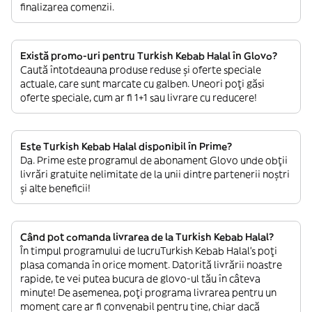
finalizarea comenzii.
Există promo-uri pentru Turkish Kebab Halal în Glovo?
Caută întotdeauna produse reduse și oferte speciale
actuale, care sunt marcate cu galben. Uneori poți găsi
oferte speciale, cum ar fi 1+1 sau livrare cu reducere!
Este Turkish Kebab Halal disponibil în Prime?
Da. Prime este programul de abonament Glovo unde obții
livrări gratuite nelimitate de la unii dintre partenerii noștri
și alte beneficii!
Când pot comanda livrarea de la Turkish Kebab Halal?
În timpul programului de lucruTurkish Kebab Halal’s poți
plasa comanda în orice moment. Datorită livrării noastre
rapide, te vei putea bucura de glovo-ul tău în câteva
minute! De asemenea, poți programa livrarea pentru un
moment care ar fi convenabil pentru tine, chiar dacă