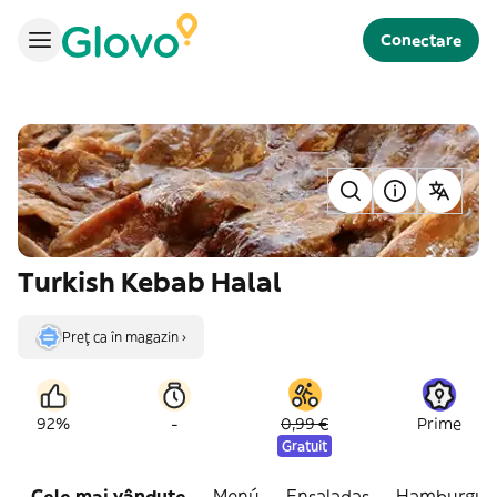
Conectare
Turkish Kebab Halal
Preț ca în magazin ›
-
92%
0,99 €
Prime
Gratuit
Cele mai vândute
Menú
Ensaladas
Hamburgue