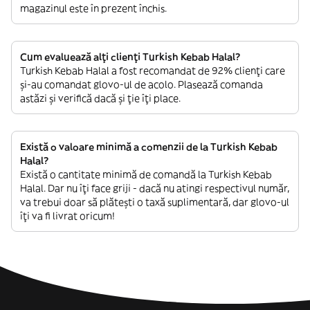
magazinul este în prezent închis.
Cum evaluează alți clienți Turkish Kebab Halal?
Turkish Kebab Halal a fost recomandat de 92% clienți care
și-au comandat glovo-ul de acolo. Plasează comanda
astăzi și verifică dacă și ție îți place.
Există o valoare minimă a comenzii de la Turkish Kebab
Halal?
Există o cantitate minimă de comandă la Turkish Kebab
Halal. Dar nu îți face griji - dacă nu atingi respectivul număr,
va trebui doar să plătești o taxă suplimentară, dar glovo-ul
îți va fi livrat oricum!