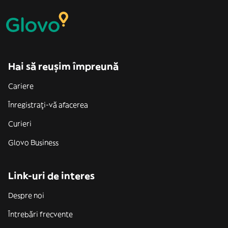
Hai să reușim împreună
Cariere
Înregistrați-vă afacerea
Curieri
Glovo Business
Link-uri de interes
Despre noi
Întrebări frecvente