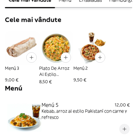
Cele mai vândute
Menú 3
Plato De Arroz
Menú 2
Al Estilo
9,00 €
9,50 €
Pakistaní Con
8,50 €
Carne
Menú
Menú 5
12,00 €
Kebab, arroz al estilo Pakistaní con carne y
refresco