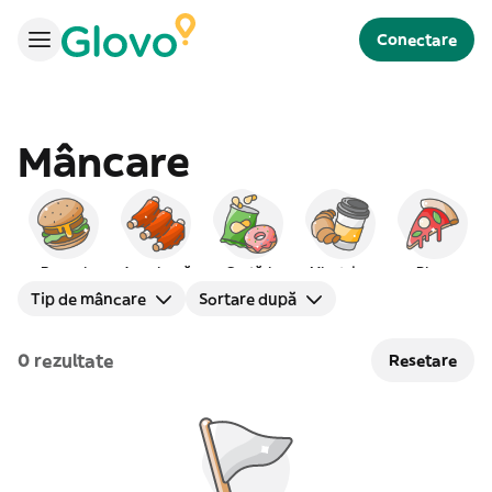
Conectare
Mâncare
Burgeri
Americană
Gustări
Mic dejun
Pizza
Tip de mâncare
Sortare după
0 rezultate
Resetare