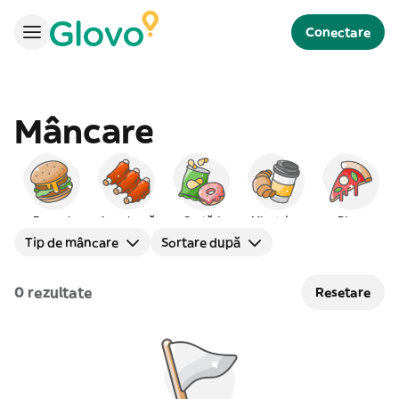
Conectare
Mâncare
Burgeri
Americană
Gustări
Mic dejun
Pizza
Tip de mâncare
Sortare după
0 rezultate
Resetare