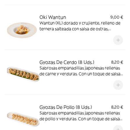
y textura en cada bocado
Oki Wantun
9,00 €
Wantun (XL) dorado y crujiente, relleno de
ternera salteada con salsa de ostras,
shiitake y salsa teriyaki, sobre un sabroso
coulis de mango
Gyozas De Cerdo (8 Uds.)
8,20 €
Sabrosas empanadillas japonesas rellenas
de carne y verduras. Con un toque de salsa
okonomiyaki y sésamo tostado
Gyozas De Pollo (8 Uds.)
8,20 €
Sabrosas empanadillas japonesas rellenas
de pollo y verduras. Con un toque de salsa
de miel y mostaza picante