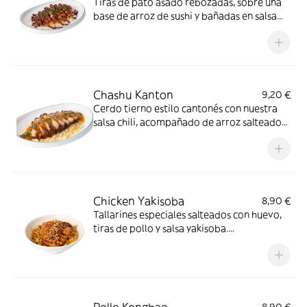
Tiras de pato asado rebozadas, sobre una
base de arroz de sushi y bañadas en salsa
hoisin y sésamo tostado
Chashu Kanton
9,20 €
Cerdo tierno estilo cantonés con nuestra
salsa chili, acompañado de arroz salteado
con huevo. Dulce, picante y lleno de umami
en cada bocado
Chicken Yakisoba
8,90 €
Tallarines especiales salteados con huevo,
tiras de pollo y salsa yakisoba.
Acompañados de pollo teriyaki, cebolla
crujiente y un toque de sésamo tostado
Pollo Kongbao
8,90 €