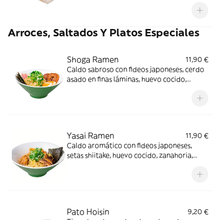
Arroces, Saltados Y Platos Especiales
Shoga Ramen
11,90 €
Caldo sabroso con fideos japoneses, cerdo
asado en finas láminas, huevo cocido,
naruto, bambú, cebolleta y alga nori. Un
ramen auténtico con el alma de las calles
de Tokio
Yasai Ramen
11,90 €
Caldo aromático con fideos japoneses,
setas shiitake, huevo cocido, zanahoria,
canónigos, bambú, cebolleta y alga nori,
con un toque de nuestra salsa de curry.
Ligero, sabroso y lleno de umami vegetal
Pato Hoisin
9,20 €