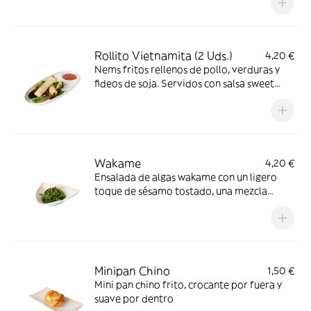
Rollito Vietnamita (2 Uds.)
4,20 €
Nems fritos rellenos de pollo, verduras y
fideos de soja. Servidos con salsa sweet
chilli
Wakame
4,20 €
Ensalada de algas wakame con un ligero
toque de sésamo tostado, una mezcla
refrescante y llena de sabor
Minipan Chino
1,50 €
Mini pan chino frito, crocante por fuera y
suave por dentro