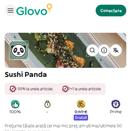
Conectare
Sushi Panda
-50% la unele articole
1+1 la unele articole
-
100%
0,49 €
Prime
Gratuit
Prețurile tăiate arată cel mai mic preț din ultima/ultimele 30