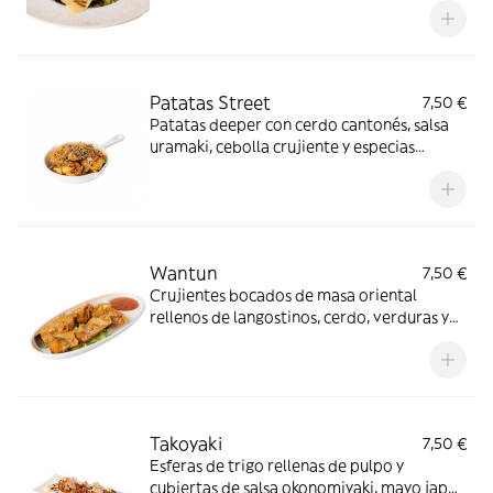
salsa teriyaki y mayonesa japonesa
Patatas Street
7,50 €
Patatas deeper con cerdo cantonés, salsa
uramaki, cebolla crujiente y especias
japonesas
Wantun
7,50 €
Crujientes bocados de masa oriental
rellenos de langostinos, cerdo, verduras y
acompañados con salsa agridulce
Takoyaki
7,50 €
Esferas de trigo rellenas de pulpo y
cubiertas de salsa okonomiyaki, mayo japo,