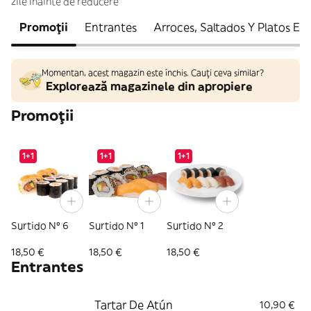
zile înainte de reducere
Promoții
Entrantes
Arroces, Saltados Y Platos Esp
Momentan, acest magazin este închis. Cauți ceva similar?
Explorează magazinele din apropiere
Promoții
1+1
1+1
1+1
Surtido Nº 6
Surtido Nº 1
Surtido Nº 2
18,50 €
18,50 €
18,50 €
Entrantes
Tartar De Atún
10,90 €