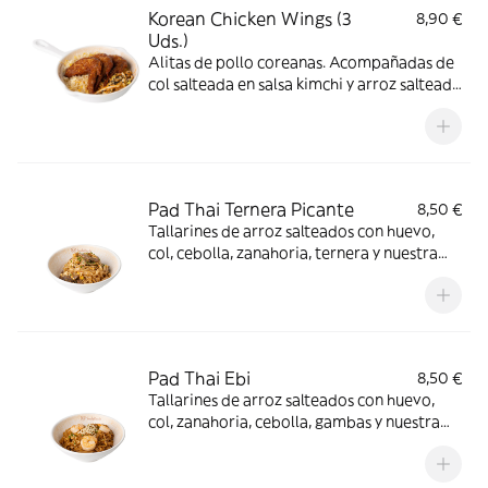
Korean Chicken Wings (3
8,90 €
Uds.)
Alitas de pollo coreanas. Acompañadas de
col salteada en salsa kimchi y arroz salteado
con huevo y sésamo tostado
Pad Thai Ternera Picante
8,50 €
Tallarines de arroz salteados con huevo,
col, cebolla, zanahoria, ternera y nuestra
picante salsa gonbao
Pad Thai Ebi
8,50 €
Tallarines de arroz salteados con huevo,
col, zanahoria, cebolla, gambas y nuestra
salsa de ostras. Terminados con un toque
de lima y cacahuetes