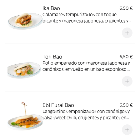
Ika Bao
6,50 €
Calamares tempurizados con toque
picante y mayonesa japonesa, crujientes y
suaves a la vez
Tori Bao
6,50 €
Pollo empanado con mayonesa japonesa y
canónigos, envuelto en un bao esponjoso.
Sabor clásico y equilibrado
Ebi Furai Bao
6,50 €
Langostinos empanizados con canónigos y
salsa sweet chilli, crujientes y picantes en
cada bocado