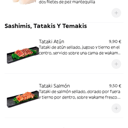
dos filetes de pez mantequilla
Sashimis, Tatakis Y Temakis
Tataki Atún
9,90 €
Tataki de atún sellado, jugoso y tierno en el
centro, servido sobre una cama de wakame
fresco. Un equilibrio perfecto entre textura
y sabor umami
Tataki Salmón
9,50 €
Tataki de salmón sellado, dorado por fuera
y tierno por dentro, sobre wakame fresco.
Crujiente, suave y lleno de sabor oriental