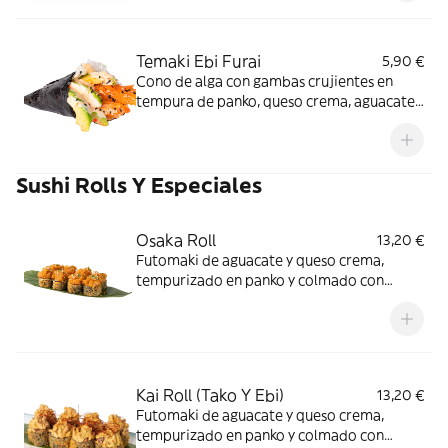
Temaki Ebi Furai
5,90 €
Cono de alga con gambas crujientes en
tempura de panko, queso crema, aguacate
y mayo japonesa. Textura, sabor y
cremosidad en cada bocado
Sushi Rolls Y Especiales
Osaka Roll
13,20 €
Futomaki de aguacate y queso crema,
tempurizado en panko y colmado con
tartar de salmón con guacamole picante,
perlas de arroz y cebollino fresco
Kai Roll (Tako Y Ebi)
13,20 €
Futomaki de aguacate y queso crema,
tempurizado en panko y colmado con