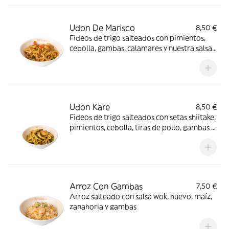
Udon De Marisco
8,50 €
Fideos de trigo salteados con pimientos,
cebolla, gambas, calamares y nuestra salsa
de ostras
Udon Kare
8,50 €
Fideos de trigo salteados con setas shiitake,
pimientos, cebolla, tiras de pollo, gambas y
nuestra salsa de curry
Arroz Con Gambas
7,50 €
Arroz salteado con salsa wok, huevo, maíz,
zanahoria y gambas