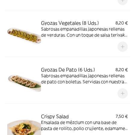
Gyozas Vegetales (8 Uds.)
8,20 €
Sabrosas empanadillas japonesas rellenas
de verduras. Con un toque de salsa teriyaki
y crujientes perlas de arroz
Gyozas De Pato (6 Uds.)
8,20 €
Sabrosas empanadillas japonesas rellenas
de pato con boletus. Servidas con nuestra
salsa especial para gyozas
Crispy Salad
7,50 €
Ensalada de mézclum con una base de
pasta de rollito, pollo crujiente, edamame,
aguacate, wakame, sésamo y bañada con