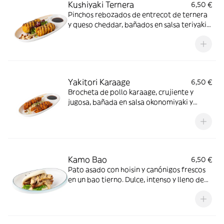
Kushiyaki Ternera
6,50 €
Pinchos rebozados de entrecot de ternera
y queso cheddar, bañados en salsa teriyaki y
sésamo
Yakitori Karaage
6,50 €
Brocheta de pollo karaage, crujiente y
jugosa, bañada en salsa okonomiyaki y
terminada con un toque de sésamo tostado
Kamo Bao
6,50 €
Pato asado con hoisin y canónigos frescos
en un bao tierno. Dulce, intenso y lleno de
sabor oriental