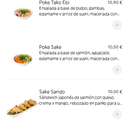
Poke Tako Ebi
10,90 €
Ensalada a base de pulpo, gambas,
edamame y arroz de sushi, macerada con
nuestra salsa poke
Poke Sake
10,50 €
Ensalada a base de salmón, aguacate,
edamame y arroz de sushi, macerada con
nuestra salsa poke
Sake Sando
10,50 €
Sándwich japonés de salmón con queso
crema y mango, rebozado en panko para un
toque crujiente. Terminado con salsa
teriyaki y acompañado de una suave salsa
de cebolla caramelizada