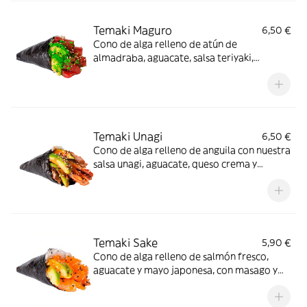
Temaki Maguro
6,50 €
Cono de alga relleno de atún de
almadraba, aguacate, salsa teriyaki,
masago y sésamo tostado. Fresco, cremoso
y lleno de sabor japonés
Temaki Unagi
6,50 €
Cono de alga relleno de anguila con nuestra
salsa unagi, aguacate, queso crema y
sésamo tostado. Intenso, cremoso y con el
toque justo de dulzura japonesa
Temaki Sake
5,90 €
Cono de alga relleno de salmón fresco,
aguacate y mayo japonesa, con masago y
sésamo tostado. Cremoso, fresco y lleno de
sabor