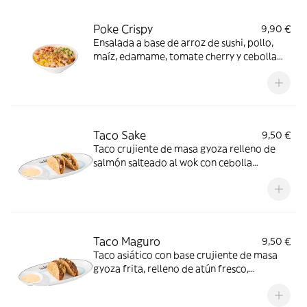
Poke Crispy
9,90 €
Ensalada a base de arroz de sushi, pollo,
maíz, edamame, tomate cherry y cebolla
crujiente, bañada en nuestra salsa spicy
mayo
Taco Sake
9,50 €
Taco crujiente de masa gyoza relleno de
salmón salteado al wok con cebolla
morada, mezclado con aguacate y bañado
en salsa sriracha. Jugoso, picante y con
todo el sabor del street food japonés
Taco Maguro
9,50 €
Taco asiático con base crujiente de masa
gyoza frita, relleno de atún fresco,
aguacate y cebolla morada, con nuestra
salsa picante de kimchi. Explosión de sabor