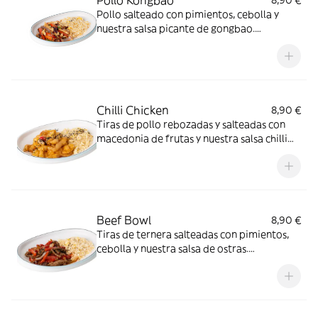
Pollo salteado con pimientos, cebolla y
nuestra salsa picante de gongbao.
Acompañado de arroz salteado con huevo
y sésamo tostado
Chilli Chicken
8,90 €
Tiras de pollo rebozadas y salteadas con
macedonia de frutas y nuestra salsa chilli
chicken. Acompañadas de arroz salteado
con huevo y sésamo tostado
Beef Bowl
8,90 €
Tiras de ternera salteadas con pimientos,
cebolla y nuestra salsa de ostras.
Acompañadas de arroz salteado con huevo
y sésamo tostado