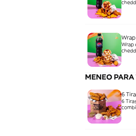
chedda
Bebida
Wrap
Wrap c
chedda
Bebida
MENEO PARA 
6 Tira
6 Tira
combi 