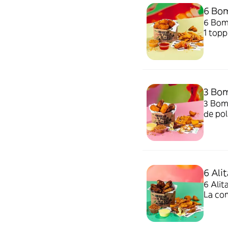
6 Bo
6 Bomb
1 topp
no pic
3 Bom
3 Bomb
de pol
perfec
6 Alit
6 Alit
La com