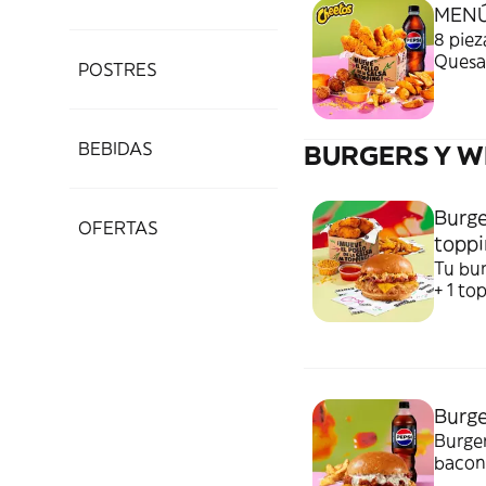
MENÚ
8 piez
Quesab
POSTRES
naranj
BEBIDAS
BURGERS Y 
Burge
OFERTAS
toppi
Tu bur
+ 1 to
Burge
Burger
bacon 
Incluy