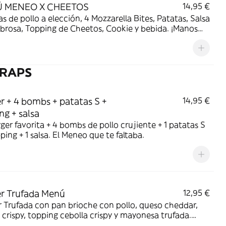
 MENEO X CHEETOS
14,95 €
as de pollo a elección, 4 Mozzarella Bites, Patatas, Salsa
rosa, Topping de Cheetos, Cookie y bebida. ¡Manos
as, felicidad asegurada!
WRAPS
r + 4 bombs + patatas S +
14,95 €
ng + salsa
ger favorita + 4 bombs de pollo crujiente + 1 patatas S
pping + 1 salsa. El Meneo que te faltaba.
r Trufada Menú
12,95 €
 Trufada con pan brioche con pollo, queso cheddar,
crispy, topping cebolla crispy y mayonesa trufada.
e 1 bebida de 500ml + 1 patatas S.