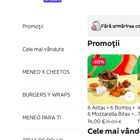
Promoții
Fără urmărirea co
Promoții
Cele mai vândute
-60%
MENEO X CHEETOS
BURGERS Y WRAPS
6 Alitas + 6 Bombs +
4
6 Mozzarella Bites +
T
MENEO PARA TI
Salsa + Topping
14,00 €
1
35,00 €
Cele mai vând