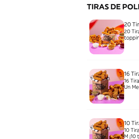
TIRAS DE PO
20 Ti
20 Tir
toppin
16 Tir
16 Tir
Un Me
10 Tir
10 Tir
M ¡10 