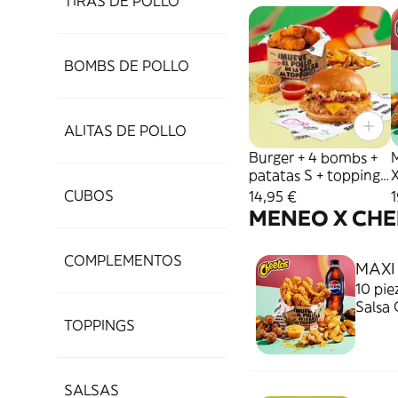
TIRAS DE POLLO
BOMBS DE POLLO
ALITAS DE POLLO
Burger + 4 bombs +
patatas S + topping +
salsa
CUBOS
14,95 €
1
MENEO X CHE
COMPLEMENTOS
MAXI
10 pie
Salsa 
¡Manos
TOPPINGS
SALSAS