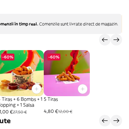
menzii în timp real.
Comenzile sunt livrate direct de magazin.
-60%
-60%
 Tiras + 6 Bombs + 1
5 Tiras
opping + 1 Salsa
4,80 €
1,00 €
12,00 €
27,50 €
ute