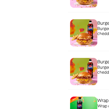
Burg
Burge
chedda
burger
Burge
Burger
chedda
barbac
Wrap 
Wrap c