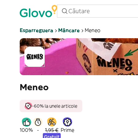
Esparreguera
Mâncare
Meneo
Meneo
-60% la unele articole
100%
-
1,95 €
Prime
Gratuit